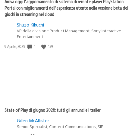
Arriva oggi l’aggiornamento di sistema di remote player PlayStation
Portal con miglioramenti dell’esperienza utente nella versione beta dei
giochi in streaming nel cloud
Shuzo Kikuchi
VP della divisione Product Management, Sony Interactive
Entertainment
Data
1
139
9 Aprile, 2025
di
pubblicazione:
State of Play di giugno 2026: tutti gli annunci e i trailer
Gillen McAllister
Senior Specialist, Content Communications, SIE