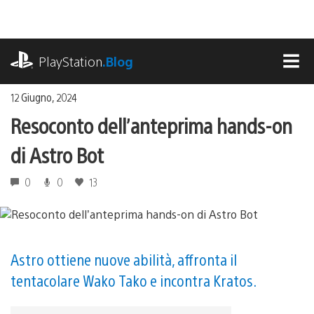
Salta
al
contenuto
playstation.com
PlayStation
.Blog
MEN
12 Giugno, 2024
Resoconto dell’anteprima hands-on
di Astro Bot
0
0
13
Astro ottiene nuove abilità, affronta il
tentacolare Wako Tako e incontra Kratos.