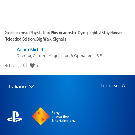
Giochi mensili PlayStation Plus di agosto: Dying Light 2 Stay Human:
Reloaded Edition, Big Walk, Signalis
Adam Michel
Director, Content Acquisition & Operations, SIE
Data
7
28 Luglio, 2026
di
pubblicazione:
Torna su
Italiano
Seleziona
Regione
una
attuale:
Regione
Sony
Interactive
Entertainment