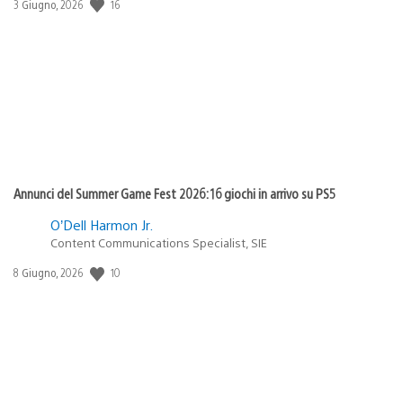
Data
16
3 Giugno, 2026
di
pubblicazione:
Annunci del Summer Game Fest 2026: 16 giochi in arrivo su PS5
O’Dell Harmon Jr.
Content Communications Specialist, SIE
Data
10
8 Giugno, 2026
di
pubblicazione: