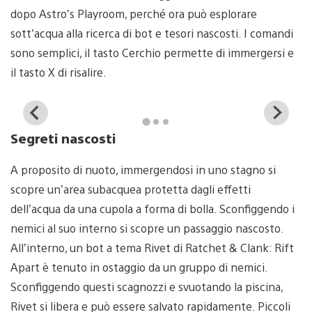
dopo Astro’s Playroom, perché ora può esplorare
sott’acqua alla ricerca di bot e tesori nascosti. I comandi
sono semplici, il tasto Cerchio permette di immergersi e
il tasto X di risalire.
View
Vi
and
a
Segreti nascosti
download
d
image
i
A proposito di nuoto, immergendosi in uno stagno si
scopre un’area subacquea protetta dagli effetti
dell’acqua da una cupola a forma di bolla. Sconfiggendo i
nemici al suo interno si scopre un passaggio nascosto.
All’interno, un bot a tema Rivet di Ratchet & Clank: Rift
Apart è tenuto in ostaggio da un gruppo di nemici.
Sconfiggendo questi scagnozzi e svuotando la piscina,
Rivet si libera e può essere salvato rapidamente. Piccoli