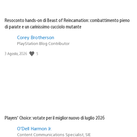
Resoconto hands-on di Beast of Reincarnation: combattimento pieno
di parate e un carinissimo cucciolo mutante
Corey Brotherson
PlayStation Blog Contributor
Data
5
3 Agosto, 2026
di
pubblicazione:
Players’ Choice: votate per il miglior nuovo di luglio 2026
O’Dell Harmon Jr.
Content Communications Specialist, SIE