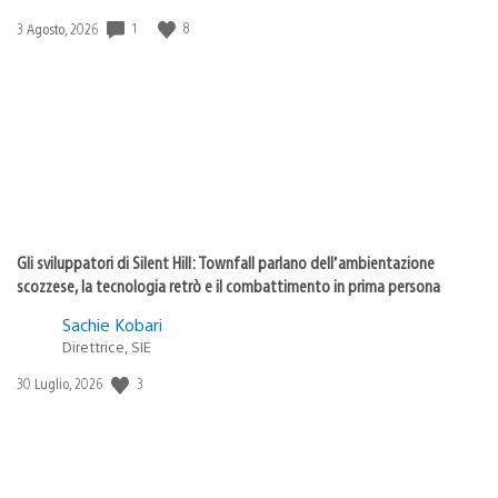
Data
1
8
3 Agosto, 2026
di
pubblicazione:
Gli sviluppatori di Silent Hill: Townfall parlano dell’ambientazione
scozzese, la tecnologia retrò e il combattimento in prima persona
Sachie Kobari
Direttrice, SIE
Data
3
30 Luglio, 2026
di
pubblicazione: