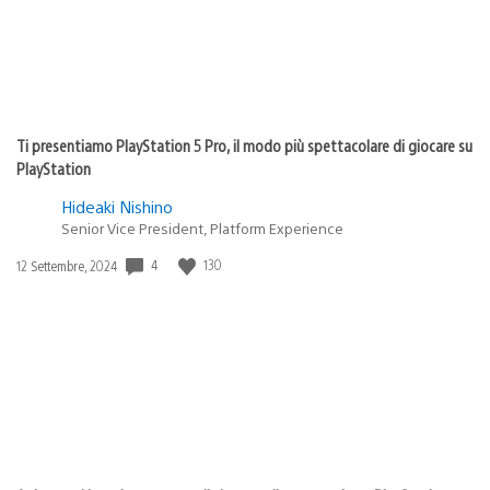
Ti presentiamo PlayStation 5 Pro, il modo più spettacolare di giocare su
PlayStation
Hideaki Nishino
Senior Vice President, Platform Experience
Data
4
130
12 Settembre, 2024
di
pubblicazione: