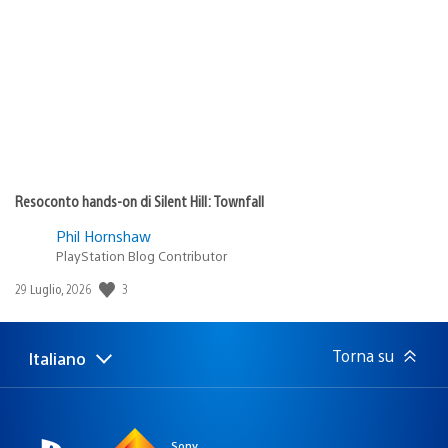
di
pubblicazione:
Resoconto hands-on di Silent Hill: Townfall
Phil Hornshaw
PlayStation Blog Contributor
Data
3
29 Luglio, 2026
di
pubblicazione:
Torna su
Italiano
Seleziona
Regione
una
attuale:
Regione
Sony