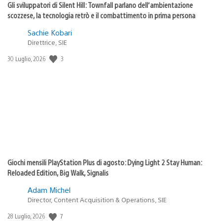
Gli sviluppatori di Silent Hill: Townfall parlano dell’ambientazione
scozzese, la tecnologia retrò e il combattimento in prima persona
Sachie Kobari
Direttrice, SIE
Data
3
30 Luglio, 2026
di
pubblicazione:
Giochi mensili PlayStation Plus di agosto: Dying Light 2 Stay Human:
Reloaded Edition, Big Walk, Signalis
Adam Michel
Director, Content Acquisition & Operations, SIE
Data
7
28 Luglio, 2026