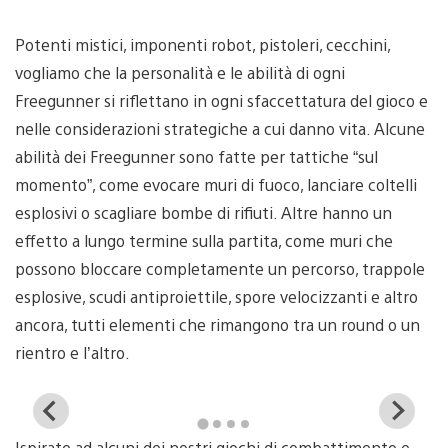
Potenti mistici, imponenti robot, pistoleri, cecchini,
vogliamo che la personalità e le abilità di ogni
Freegunner si riflettano in ogni sfaccettatura del gioco e
nelle considerazioni strategiche a cui danno vita. Alcune
abilità dei Freegunner sono fatte per tattiche “sul
momento”, come evocare muri di fuoco, lanciare coltelli
esplosivi o scagliare bombe di rifiuti. Altre hanno un
effetto a lungo termine sulla partita, come muri che
possono bloccare completamente un percorso, trappole
esplosive, scudi antiproiettile, spore velocizzanti e altro
ancora, tutti elementi che rimangono tra un round o un
rientro e l’altro.
View
Vi
and
a
Ispirate ad alcuni dei nostri giochi di combattimento e