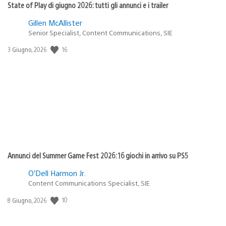
State of Play di giugno 2026: tutti gli annunci e i trailer
Gillen McAllister
Senior Specialist, Content Communications, SIE
Data
16
3 Giugno, 2026
di
pubblicazione:
Annunci del Summer Game Fest 2026: 16 giochi in arrivo su PS5
O’Dell Harmon Jr.
Content Communications Specialist, SIE
Data
10
8 Giugno, 2026
di
pubblicazione: