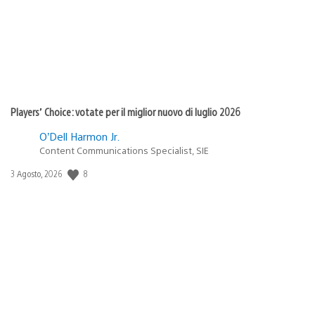
Players’ Choice: votate per il miglior nuovo di luglio 2026
O’Dell Harmon Jr.
Content Communications Specialist, SIE
Data
8
3 Agosto, 2026
di
pubblicazione: