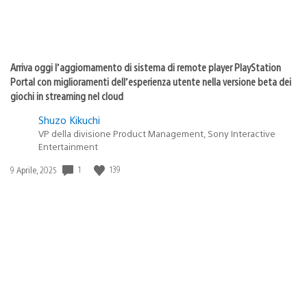
Arriva oggi l’aggiornamento di sistema di remote player PlayStation
Portal con miglioramenti dell’esperienza utente nella versione beta dei
giochi in streaming nel cloud
Shuzo Kikuchi
VP della divisione Product Management, Sony Interactive
Entertainment
Data
1
139
9 Aprile, 2025
di
pubblicazione: