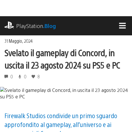
Salta
al
contenuto
playstation.com
PlayStation
.Blog
MEN
31 Maggio, 2024
Svelato il gameplay di Concord, in
uscita il 23 agosto 2024 su PS5 e PC
0
0
8
Firewalk Studios condivide un primo sguardo
approfondito al gameplay, all’universo e ai