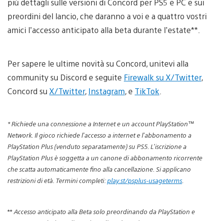
più dettagli sulle versioni di Concord per PS5 e PC e sui
preordini del lancio, che daranno a voi e a quattro vostri
amici l’accesso anticipato alla beta durante l’estate**.
Per sapere le ultime novità su Concord, unitevi alla
community su Discord e seguite
Firewalk su X/Twitter
,
Concord su
X/Twitter
,
Instagram
, e
TikTok
.
* Richiede una connessione a Internet e un account PlayStation™
Network. Il gioco richiede l’accesso a internet e l’abbonamento a
PlayStation Plus (venduto separatamente) su PS5. L’iscrizione a
PlayStation Plus è soggetta a un canone di abbonamento ricorrente
che scatta automaticamente fino alla cancellazione. Si applicano
restrizioni di età. Termini completi:
play.st/psplus-usageterms
.
**
Accesso anticipato alla Beta solo preordinando da PlayStation e