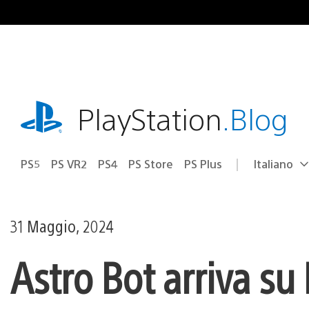
Salta
al
contenuto
playstation.com
PlayStation
.Blog
PS5
PS VR2
PS4
PS Store
PS Plus
Italiano
Seleziona
Regione
una
attuale:
Regione
31 Maggio, 2024
Astro Bot arriva su