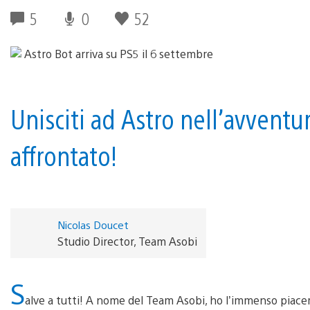
5
0
52
Unisciti ad Astro nell’avvent
affrontato!
Nicolas Doucet
Studio Director, Team Asobi
S
alve a tutti! A nome del Team Asobi, ho l’immenso piacere