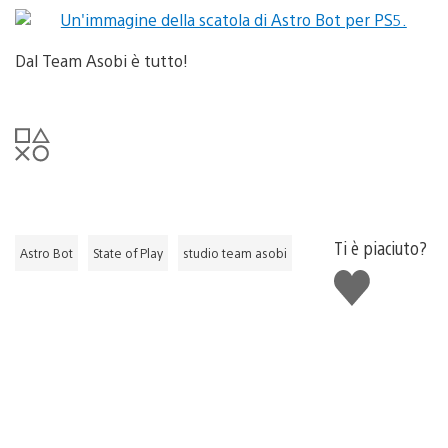
Dal Team Asobi è tutto!
Ti è piaciuto?
Astro Bot
State of Play
studio team asobi
Mi
piace