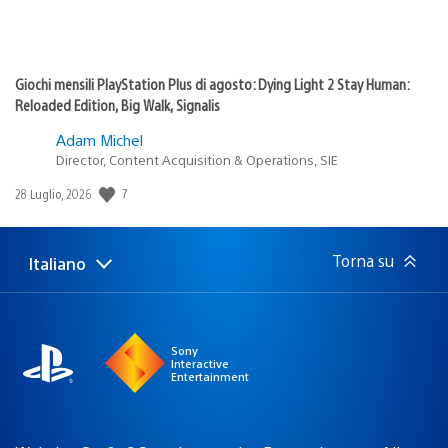
Giochi mensili PlayStation Plus di agosto: Dying Light 2 Stay Human:
Reloaded Edition, Big Walk, Signalis
Adam Michel
Director, Content Acquisition & Operations, SIE
Data
7
28 Luglio, 2026
di
pubblicazione:
Torna su
Italiano
Seleziona
Regione
una
attuale:
Regione
Sony
Interactive
Entertainment