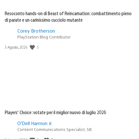
Resoconto hands-on di Beast of Reincarnation: combattimento pieno
di parate e un carinissimo cucciolo mutante
Corey Brotherson
PlayStation Blog Contributor
Data
5
3 Agosto, 2026
di
pubblicazione:
Players’ Choice: votate per il miglior nuovo di luglio 2026
O’Dell Harmon Jr.
Content Communications Specialist, SIE