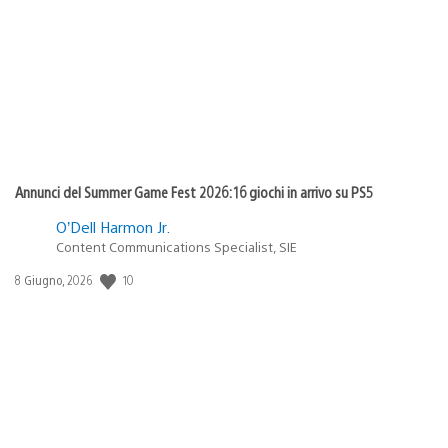
pubblicazione:
Annunci del Summer Game Fest 2026: 16 giochi in arrivo su PS5
O’Dell Harmon Jr.
Content Communications Specialist, SIE
Data
10
8 Giugno, 2026
di
pubblicazione: