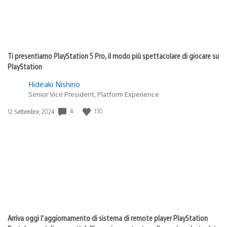
Ti presentiamo PlayStation 5 Pro, il modo più spettacolare di giocare su
PlayStation
Hideaki Nishino
Senior Vice President, Platform Experience
Data
4
130
12 Settembre, 2024
di
pubblicazione:
Arriva oggi l’aggiornamento di sistema di remote player PlayStation