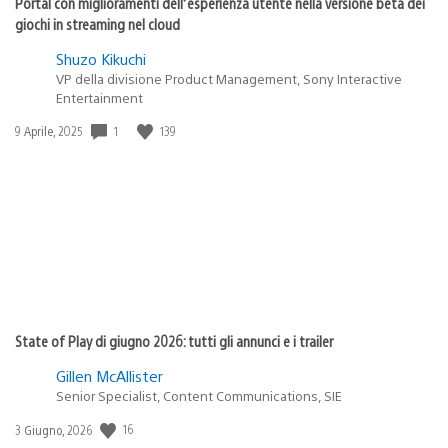
Portal con miglioramenti dell’esperienza utente nella versione beta dei
giochi in streaming nel cloud
Shuzo Kikuchi
VP della divisione Product Management, Sony Interactive
Entertainment
Data
1
139
9 Aprile, 2025
di
pubblicazione:
State of Play di giugno 2026: tutti gli annunci e i trailer
Gillen McAllister
Senior Specialist, Content Communications, SIE
Data
16
3 Giugno, 2026
di