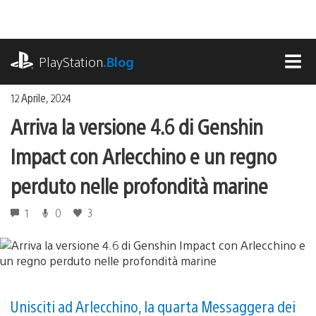
Salta
al
contenuto
playstation.com
PlayStation
.Blog
MEN
12 Aprile, 2024
Arriva la versione 4.6 di Genshin
Impact con Arlecchino e un regno
perduto nelle profondità marine
1
0
3
Unisciti ad Arlecchino, la quarta Messaggera dei