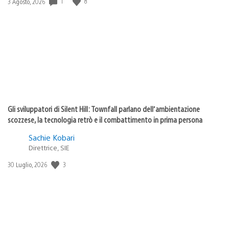
Data
1
8
3 Agosto, 2026
di
pubblicazione:
Gli sviluppatori di Silent Hill: Townfall parlano dell’ambientazione
scozzese, la tecnologia retrò e il combattimento in prima persona
Sachie Kobari
Direttrice, SIE
Data
3
30 Luglio, 2026
di
pubblicazione: