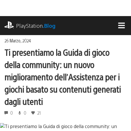
Salta
al
contenuto
playstation.com
PlayStation
.Blog
MEN
26 Marzo, 2024
Ti presentiamo la Guida di gioco
della community: un nuovo
miglioramento dell’Assistenza per i
giochi basato su contenuti generati
dagli utenti
0
0
21