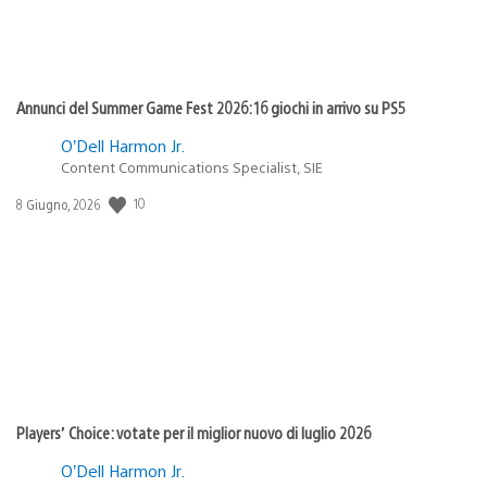
Annunci del Summer Game Fest 2026: 16 giochi in arrivo su PS5
O’Dell Harmon Jr.
Content Communications Specialist, SIE
Data
10
8 Giugno, 2026
di
pubblicazione:
Players’ Choice: votate per il miglior nuovo di luglio 2026
O’Dell Harmon Jr.