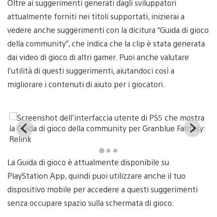
Oltre ai suggerimenti generati dagli sviluppatori
attualmente forniti nei titoli supportati, inizierai a
vedere anche suggerimenti con la dicitura “Guida di gioco
della community”, che indica che la clip è stata generata
dai video di gioco di altri gamer. Puoi anche valutare
l’utilità di questi suggerimenti, aiutandoci così a
migliorare i contenuti di aiuto per i giocatori.
View
Vi
and
a
download
d
image
i
"Screenshot
"S
dell'interfaccia
de
La Guida di gioco è attualmente disponibile su
utente
ut
PlayStation App, quindi puoi utilizzare anche il tuo
di
di
PS5
P
dispositivo mobile per accedere a questi suggerimenti
che
ch
mostra
mo
senza occupare spazio sulla schermata di gioco.
la
la