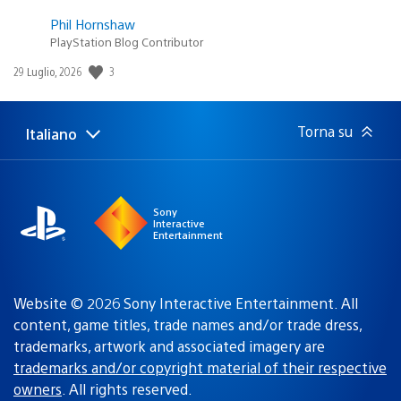
Phil Hornshaw
PlayStation Blog Contributor
Data
3
29 Luglio, 2026
di
pubblicazione:
Torna su
Italiano
Seleziona
Regione
una
attuale:
Regione
Sony
Interactive
Entertainment
Website © 2026 Sony Interactive Entertainment. All
content, game titles, trade names and/or trade dress,
trademarks, artwork and associated imagery are
trademarks and/or copyright material of their respective
owners
. All rights reserved.