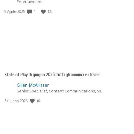
Entertainment
Data
1
139
9 Aprile, 2025
di
pubblicazione:
State of Play di giugno 2026: tutti gli annunci e i trailer
Gillen McAllister
Senior Specialist, Content Communications, SIE
Data
16
3 Giugno, 2026
di
pubblicazione: