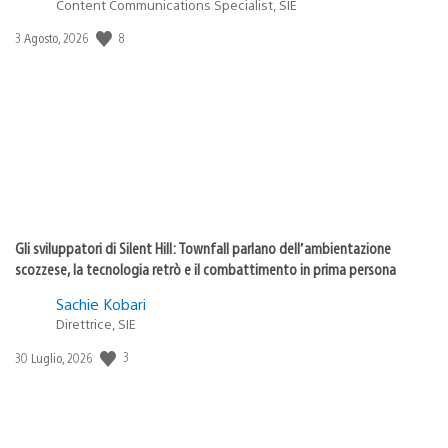
Content Communications Specialist, SIE
Data
8
3 Agosto, 2026
di
pubblicazione:
Gli sviluppatori di Silent Hill: Townfall parlano dell’ambientazione
scozzese, la tecnologia retrò e il combattimento in prima persona
Sachie Kobari
Direttrice, SIE
Data
3
30 Luglio, 2026
di
pubblicazione: