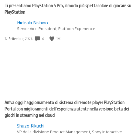
Ti presentiamo PlayStation 5 Pro, il modo più spettacolare di giocare su
PlayStation
Hideaki Nishino
Senior Vice President, Platform Experience
Data
4
130
12 Settembre, 2024
di
pubblicazione:
Arriva oggi l’aggiornamento di sistema di remote player PlayStation
Portal con miglioramenti dell’esperienza utente nella versione beta dei
giochi in streaming nel cloud
Shuzo Kikuchi
VP della divisione Product Management, Sony Interactive