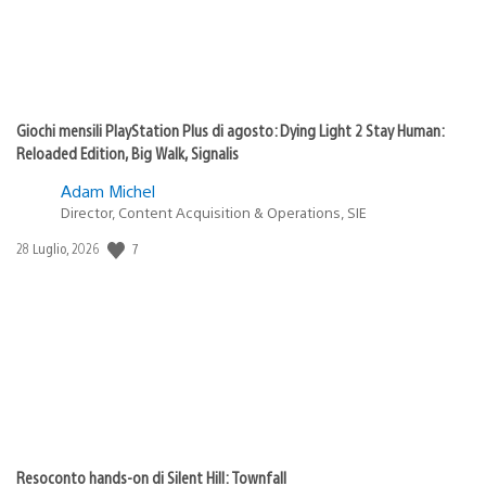
Giochi mensili PlayStation Plus di agosto: Dying Light 2 Stay Human:
Reloaded Edition, Big Walk, Signalis
Adam Michel
Director, Content Acquisition & Operations, SIE
Data
7
28 Luglio, 2026
di
pubblicazione:
Resoconto hands-on di Silent Hill: Townfall