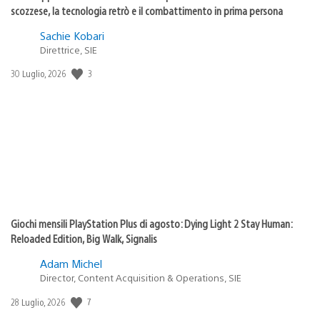
scozzese, la tecnologia retrò e il combattimento in prima persona
Sachie Kobari
Direttrice, SIE
Data
3
30 Luglio, 2026
di
pubblicazione:
Giochi mensili PlayStation Plus di agosto: Dying Light 2 Stay Human:
Reloaded Edition, Big Walk, Signalis
Adam Michel
Director, Content Acquisition & Operations, SIE
Data
7
28 Luglio, 2026
di