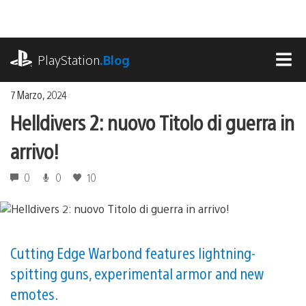
Salta
al
contenuto
playstation.com
PlayStation
.Blog
MEN
7 Marzo, 2024
Helldivers 2: nuovo Titolo di guerra in
arrivo!
0
0
10
Cutting Edge Warbond features lightning-
spitting guns, experimental armor and new
emotes.