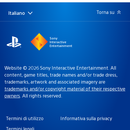
pubblicazione:
Torna su
Italiano
Seleziona
Regione
una
attuale:
Regione
Sony
Interactive
Entertainment
Website © 2026 Sony Interactive Entertainment. All
content, game titles, trade names and/or trade dress,
trademarks, artwork and associated imagery are
trademarks and/or copyright material of their respective
owners
. All rights reserved.
Termini di utilizzo
Informativa sulla privacy
Termini legali