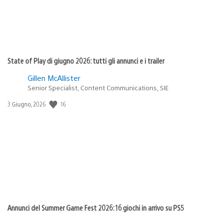
State of Play di giugno 2026: tutti gli annunci e i trailer
Gillen McAllister
Senior Specialist, Content Communications, SIE
Data
16
3 Giugno, 2026
di
pubblicazione:
Annunci del Summer Game Fest 2026: 16 giochi in arrivo su PS5