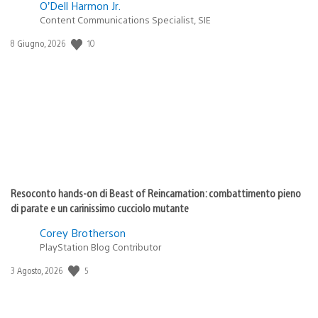
O’Dell Harmon Jr.
Content Communications Specialist, SIE
Data
10
8 Giugno, 2026
di
pubblicazione:
Resoconto hands-on di Beast of Reincarnation: combattimento pieno
di parate e un carinissimo cucciolo mutante
Corey Brotherson
PlayStation Blog Contributor
Data
5
3 Agosto, 2026
di
pubblicazione: