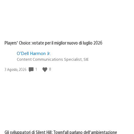
Players’ Choice: votate per il miglior nuovo di luglio 2026
O’Dell Harmon Jr.
Content Communications Specialist, SIE
Data
1
8
3 Agosto, 2026
di
pubblicazione:
Gli sviluppatori di Silent Hill: Townfall parlano dell’ambientazione