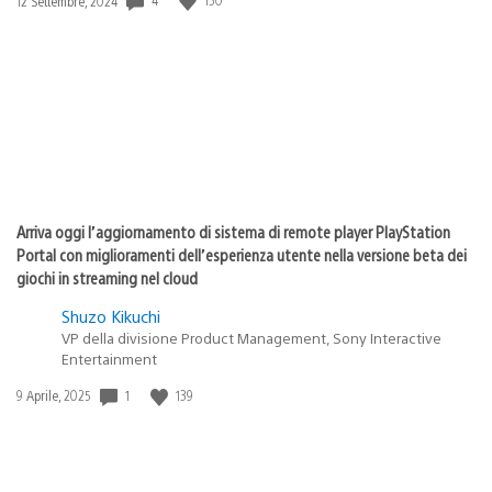
12 Settembre, 2024
di
pubblicazione:
Arriva oggi l’aggiornamento di sistema di remote player PlayStation
Portal con miglioramenti dell’esperienza utente nella versione beta dei
giochi in streaming nel cloud
Shuzo Kikuchi
VP della divisione Product Management, Sony Interactive
Entertainment
Data
1
139
9 Aprile, 2025
di
pubblicazione: