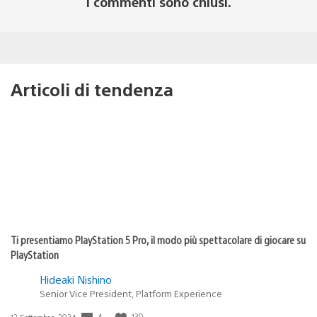
I commenti sono chiusi.
Articoli di tendenza
Ti presentiamo PlayStation 5 Pro, il modo più spettacolare di giocare su
PlayStation
Hideaki Nishino
Senior Vice President, Platform Experience
Data
4
130