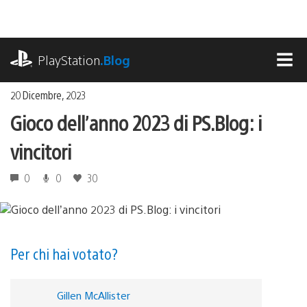
Salta
al
contenuto
playstation.com
PlayStation
.Blog
MEN
20 Dicembre, 2023
Gioco dell’anno 2023 di PS.Blog: i
vincitori
0
0
30
Per chi hai votato?
Gillen McAllister