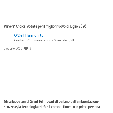
Players’ Choice: votate per il miglior nuovo di luglio 2026
O’Dell Harmon Jr.
Content Communications Specialist, SIE
Data
8
3 Agosto, 2026
di
pubblicazione:
Gli sviluppatori di Silent Hill: Townfall parlano dell’ambientazione
scozzese, la tecnologia retrò e il combattimento in prima persona