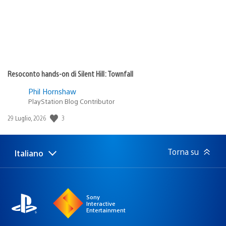
Resoconto hands-on di Silent Hill: Townfall
Phil Hornshaw
PlayStation Blog Contributor
Data
3
29 Luglio, 2026
di
pubblicazione:
Torna su
Italiano
Seleziona
Regione
una
attuale:
Regione
Sony
Interactive
Entertainment