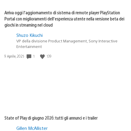
Arriva oggi l’aggiornamento di sistema di remote player PlayStation
Portal con miglioramenti dell’esperienza utente nella versione beta dei
giochi in streaming nel cloud
Shuzo Kikuchi
VP della divisione Product Management, Sony Interactive
Entertainment
Data
1
139
9 Aprile, 2025
di
pubblicazione:
State of Play di giugno 2026: tutti gli annunci e i trailer
Gillen McAllister