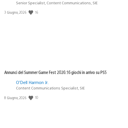
Senior Specialist, Content Communications, SIE
Data
16
3 Giugno, 2026
di
pubblicazione:
Annunci del Summer Game Fest 2026: 16 giochi in arrivo su PS5
O’Dell Harmon Jr.
Content Communications Specialist, SIE
Data
10
8 Giugno, 2026
di
pubblicazione: