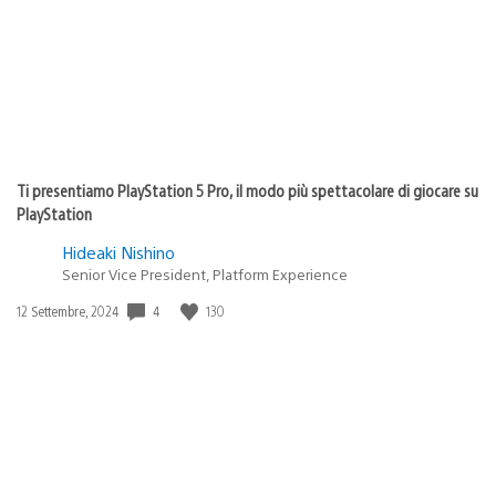
Ti presentiamo PlayStation 5 Pro, il modo più spettacolare di giocare su
PlayStation
Hideaki Nishino
Senior Vice President, Platform Experience
Data
4
130
12 Settembre, 2024
di
pubblicazione: