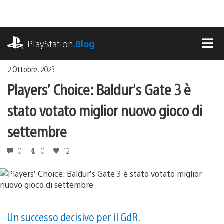
Salta
al
contenuto
playstation.com
PlayStation
.Blog
MEN
2 Ottobre, 2023
Players’ Choice: Baldur’s Gate 3 è
stato votato miglior nuovo gioco di
settembre
0
0
12
Un successo decisivo per il GdR.