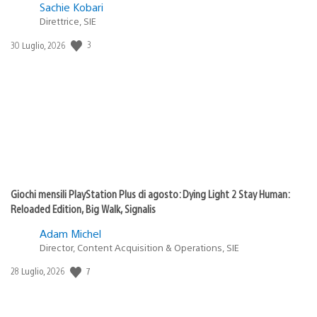
Sachie Kobari
Direttrice, SIE
Data
3
30 Luglio, 2026
di
pubblicazione:
Giochi mensili PlayStation Plus di agosto: Dying Light 2 Stay Human:
Reloaded Edition, Big Walk, Signalis
Adam Michel
Director, Content Acquisition & Operations, SIE
Data
7
28 Luglio, 2026
di
pubblicazione: