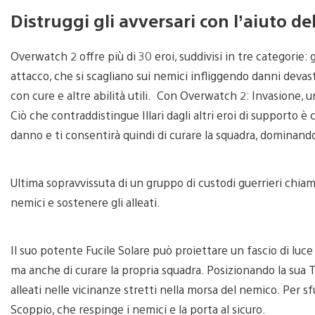
Distruggi gli avversari con l’aiuto de
Overwatch 2 offre più di 30 eroi, suddivisi in tre categorie: g
attacco, che si scagliano sui nemici infliggendo danni devasta
con cure e altre abilità utili. Con Overwatch 2: Invasione, un
Ciò che contraddistingue Illari dagli altri eroi di supporto è 
danno e ti consentirà quindi di curare la squadra, dominand
Ultima sopravvissuta di un gruppo di custodi guerrieri chiamati
nemici e sostenere gli alleati.
Il suo potente Fucile Solare può proiettare un fascio di luce 
ma anche di curare la propria squadra. Posizionando la sua T
alleati nelle vicinanze stretti nella morsa del nemico. Per sfugg
Scoppio, che respinge i nemici e la porta al sicuro.