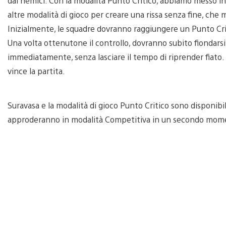
dai nemici. Con la modalità Punto Critico, abbiamo messo i
altre modalità di gioco per creare una rissa senza fine, che m
Inizialmente, le squadre dovranno raggiungere un Punto Crit
Una volta ottenutone il controllo, dovranno subito fiondarsi 
immediatamente, senza lasciare il tempo di riprender fiato. 
vince la partita.
Suravasa e la modalità di gioco Punto Critico sono disponibil
approderanno in modalità Competitiva in un secondo mom