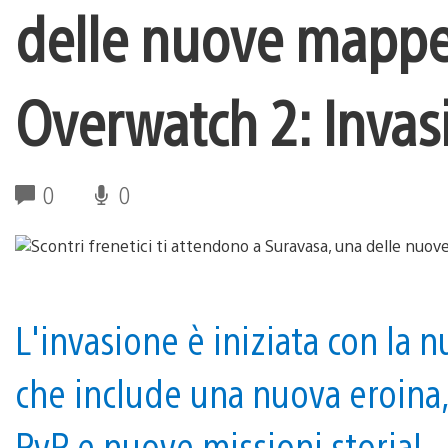
delle nuove mappe 
Overwatch 2: Invas
0
0
L'invasione è iniziata con la 
che include una nuova eroina
PvP e nuove missioni storia!