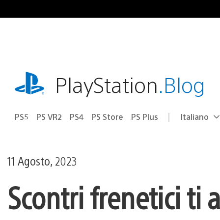
Salta
al
contenuto
playstation.com
PlayStation
.Blog
PS5
PS VR2
PS4
PS Store
PS Plus
Italiano
Seleziona
Regione
una
attuale:
Regione
11 Agosto, 2023
Scontri frenetici t