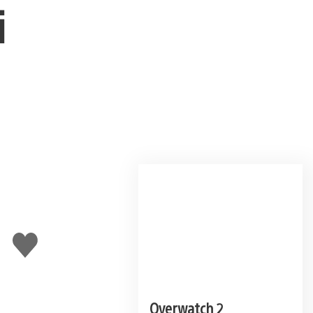
i
Mi
piace
Overwatch 2