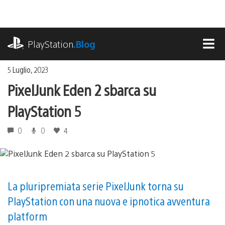
Salta
al
contenuto
playstation.com
PlayStation
.Blog
MEN
5 Luglio, 2023
PixelJunk Eden 2 sbarca su
PlayStation 5
0
0
4
La pluripremiata serie PixelJunk torna su
PlayStation con una nuova e ipnotica avventura
platform