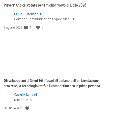
Players’ Choice: votate per il miglior nuovo di luglio 2026
O’Dell Harmon Jr.
Content Communications Specialist, SIE
Data
1
8
3 Agosto, 2026
di
pubblicazione:
Gli sviluppatori di Silent Hill: Townfall parlano dell’ambientazione
scozzese, la tecnologia retrò e il combattimento in prima persona
Sachie Kobari
Direttrice, SIE
Data
3
30 Luglio, 2026
di