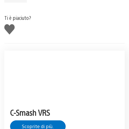
Ti è piaciuto?
Mi
piace
C-Smash VRS
Scoprite di più.