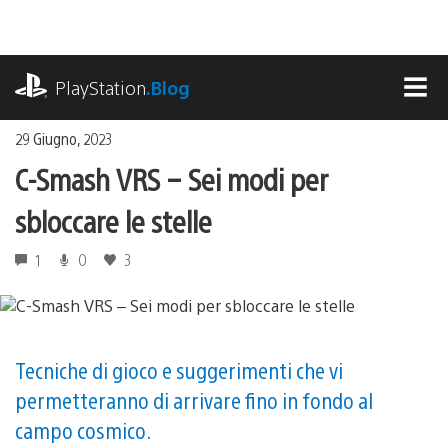
Salta
al
contenuto
playstation.com
PlayStation
.Blog
MEN
29 Giugno, 2023
C-Smash VRS – Sei modi per
sbloccare le stelle
1
0
3
Tecniche di gioco e suggerimenti che vi
permetteranno di arrivare fino in fondo al
campo cosmico.