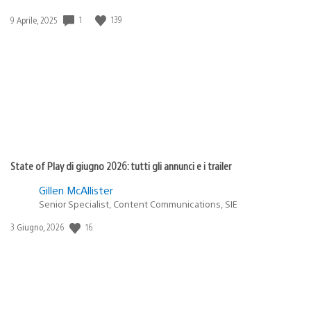
Data
1
139
9 Aprile, 2025
di
pubblicazione:
State of Play di giugno 2026: tutti gli annunci e i trailer
Gillen McAllister
Senior Specialist, Content Communications, SIE
Data
16
3 Giugno, 2026
di
pubblicazione: