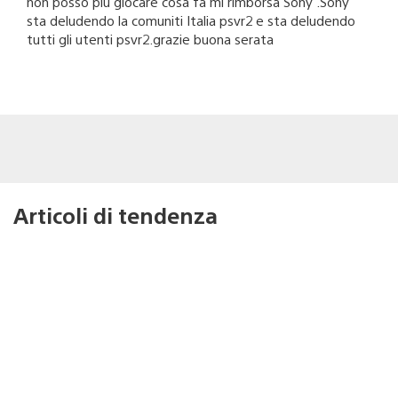
non posso piu giocare cosa fa mi rimborsa Sony .Sony
sta deludendo la comuniti Italia psvr2 e sta deludendo
tutti gli utenti psvr2.grazie buona serata
Articoli di tendenza