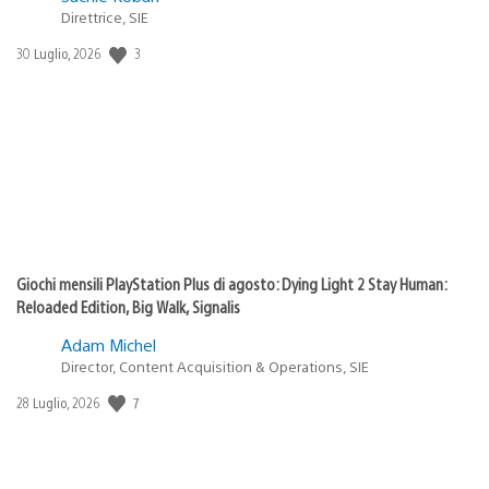
Direttrice, SIE
Data
3
30 Luglio, 2026
di
pubblicazione:
Giochi mensili PlayStation Plus di agosto: Dying Light 2 Stay Human:
Reloaded Edition, Big Walk, Signalis
Adam Michel
Director, Content Acquisition & Operations, SIE
Data
7
28 Luglio, 2026
di
pubblicazione: