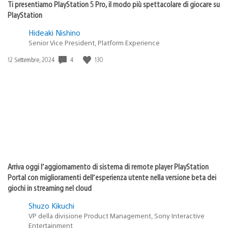
Ti presentiamo PlayStation 5 Pro, il modo più spettacolare di giocare su
PlayStation
Hideaki Nishino
Senior Vice President, Platform Experience
Data
4
130
12 Settembre, 2024
di
pubblicazione:
Arriva oggi l’aggiornamento di sistema di remote player PlayStation
Portal con miglioramenti dell’esperienza utente nella versione beta dei
giochi in streaming nel cloud
Shuzo Kikuchi
VP della divisione Product Management, Sony Interactive
Entertainment