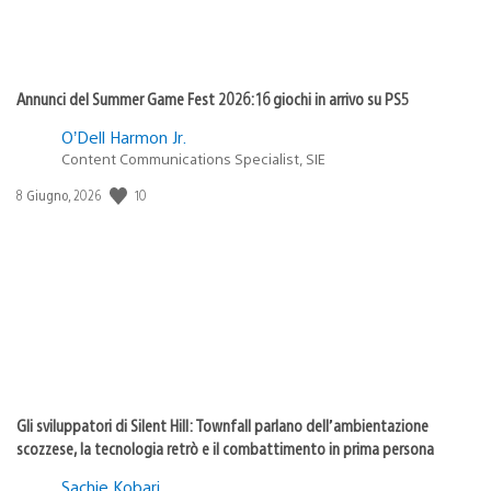
Annunci del Summer Game Fest 2026: 16 giochi in arrivo su PS5
O’Dell Harmon Jr.
Content Communications Specialist, SIE
Data
10
8 Giugno, 2026
di
pubblicazione:
Gli sviluppatori di Silent Hill: Townfall parlano dell’ambientazione
scozzese, la tecnologia retrò e il combattimento in prima persona
Sachie Kobari