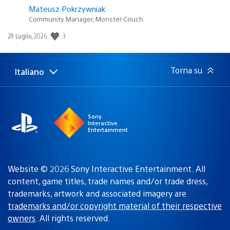
Mateusz Pokrzywniak
Community Manager, Monster Couch
Data
3
28 Luglio, 2026
di
pubblicazione:
Torna su
Italiano
Seleziona
Regione
una
attuale:
Regione
Sony
Interactive
Entertainment
Website © 2026 Sony Interactive Entertainment. All
content, game titles, trade names and/or trade dress,
trademarks, artwork and associated imagery are
trademarks and/or copyright material of their respective
owners
. All rights reserved.