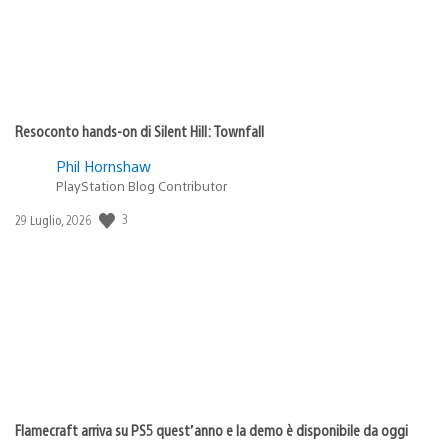
Resoconto hands-on di Silent Hill: Townfall
Phil Hornshaw
PlayStation Blog Contributor
Data
3
29 Luglio, 2026
di
pubblicazione:
Flamecraft arriva su PS5 quest’anno e la demo è disponibile da oggi