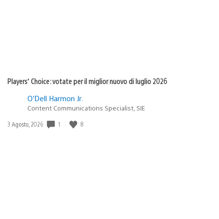
Players’ Choice: votate per il miglior nuovo di luglio 2026
O’Dell Harmon Jr.
Content Communications Specialist, SIE
Data
1
8
3 Agosto, 2026
di
pubblicazione: