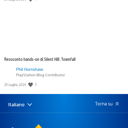
di
pubblicazione:
Resoconto hands-on di Silent Hill: Townfall
Phil Hornshaw
PlayStation Blog Contributor
Data
3
29 Luglio, 2026
di
pubblicazione:
Torna su
Italiano
Seleziona
Regione
una
attuale:
Regione