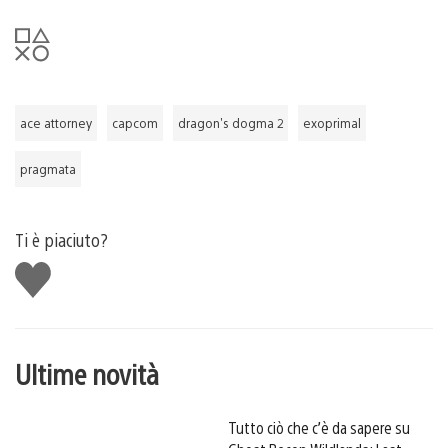
ace attorney
capcom
dragon's dogma 2
exoprimal
pragmata
Ti è piaciuto?
Mi
piace
Ultime novità
Tutto ciò che c’è da sapere su