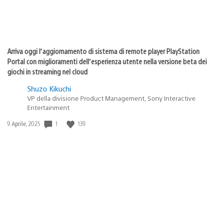
Arriva oggi l’aggiornamento di sistema di remote player PlayStation
Portal con miglioramenti dell’esperienza utente nella versione beta dei
giochi in streaming nel cloud
Shuzo Kikuchi
VP della divisione Product Management, Sony Interactive
Entertainment
Data
1
139
9 Aprile, 2025
di
pubblicazione: