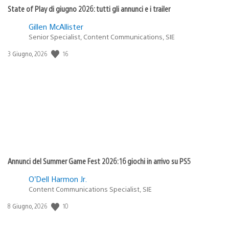
State of Play di giugno 2026: tutti gli annunci e i trailer
Gillen McAllister
Senior Specialist, Content Communications, SIE
Data
16
3 Giugno, 2026
di
pubblicazione:
Annunci del Summer Game Fest 2026: 16 giochi in arrivo su PS5
O’Dell Harmon Jr.
Content Communications Specialist, SIE
Data
10
8 Giugno, 2026
di
pubblicazione: