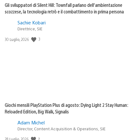
Gli sviluppatori di Silent Hill: Townfall parlano dell’ambientazione
scozzese, la tecnologia retrò e il combattimento in prima persona
Sachie Kobari
Direttrice, SIE
Data
3
30 Luglio, 2026
di
pubblicazione:
Giochi mensili PlayStation Plus di agosto: Dying Light 2 Stay Human:
Reloaded Edition, Big Walk, Signalis
Adam Michel
Director, Content Acquisition & Operations, SIE
Data
7
28 Luglio, 2026