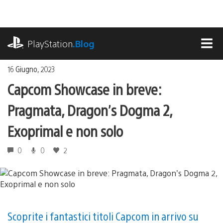
Salta
al
contenuto
playstation.com
PlayStation
.Blog
MEN
16 Giugno, 2023
Capcom Showcase in breve:
Pragmata, Dragon’s Dogma 2,
Exoprimal e non solo
0
0
2
Scoprite i fantastici titoli Capcom in arrivo su