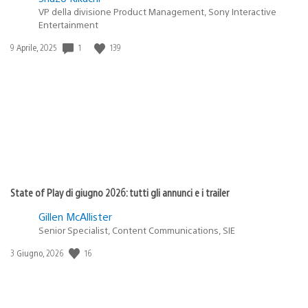
VP della divisione Product Management, Sony Interactive
Entertainment
Data
1
139
9 Aprile, 2025
di
pubblicazione:
State of Play di giugno 2026: tutti gli annunci e i trailer
Gillen McAllister
Senior Specialist, Content Communications, SIE
Data
16
3 Giugno, 2026
di
pubblicazione: