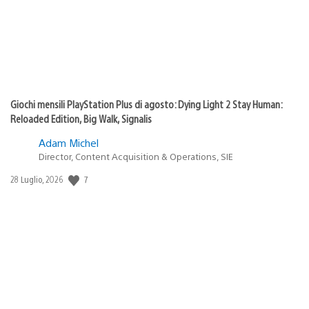
Giochi mensili PlayStation Plus di agosto: Dying Light 2 Stay Human:
Reloaded Edition, Big Walk, Signalis
Adam Michel
Director, Content Acquisition & Operations, SIE
Data
7
28 Luglio, 2026
di
pubblicazione: