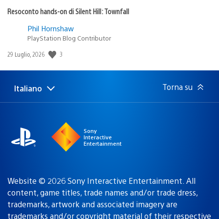
Resoconto hands-on di Silent Hill: Townfall
Phil Hornshaw
PlayStation Blog Contributor
Data
3
29 Luglio, 2026
di
pubblicazione:
Torna su
Italiano
Seleziona
Regione
una
attuale:
Regione
Sony
Interactive
Entertainment
Website © 2026 Sony Interactive Entertainment. All
content, game titles, trade names and/or trade dress,
trademarks, artwork and associated imagery are
trademarks and/or copyright material of their respective