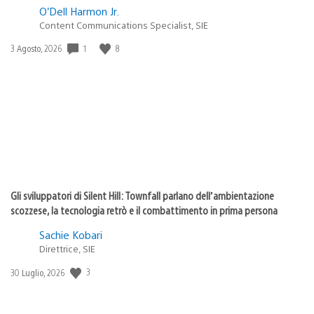
O’Dell Harmon Jr.
Content Communications Specialist, SIE
Data
1
8
3 Agosto, 2026
di
pubblicazione:
Gli sviluppatori di Silent Hill: Townfall parlano dell’ambientazione
scozzese, la tecnologia retrò e il combattimento in prima persona
Sachie Kobari
Direttrice, SIE
Data
3
30 Luglio, 2026
di
pubblicazione: