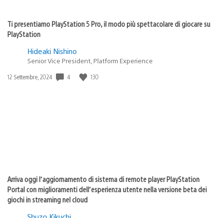
Ti presentiamo PlayStation 5 Pro, il modo più spettacolare di giocare su
PlayStation
Hideaki Nishino
Senior Vice President, Platform Experience
Data
4
130
12 Settembre, 2024
di
pubblicazione:
Arriva oggi l’aggiornamento di sistema di remote player PlayStation
Portal con miglioramenti dell’esperienza utente nella versione beta dei
giochi in streaming nel cloud
Shuzo Kikuchi