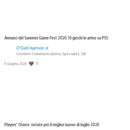
Annunci del Summer Game Fest 2026: 16 giochi in arrivo su PS5
O’Dell Harmon Jr.
Content Communications Specialist, SIE
Data
10
8 Giugno, 2026
di
pubblicazione:
Players’ Choice: votate per il miglior nuovo di luglio 2026