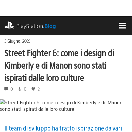
Salta
al
contenuto
playstation.com
PlayStation
.Blog
MEN
5 Giugno, 2023
Street Fighter 6: come i design di
Kimberly e di Manon sono stati
ispirati dalle loro culture
0
0
2
Il team di sviluppo ha tratto ispirazione da vari