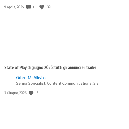
Data
1
139
9 Aprile, 2025
di
pubblicazione:
State of Play di giugno 2026: tutti gli annunci e i trailer
Gillen McAllister
Senior Specialist, Content Communications, SIE
Data
16
3 Giugno, 2026
di
pubblicazione: