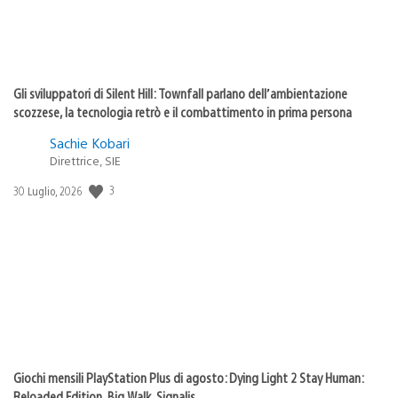
Gli sviluppatori di Silent Hill: Townfall parlano dell’ambientazione
scozzese, la tecnologia retrò e il combattimento in prima persona
Sachie Kobari
Direttrice, SIE
Data
3
30 Luglio, 2026
di
pubblicazione:
Giochi mensili PlayStation Plus di agosto: Dying Light 2 Stay Human:
Reloaded Edition, Big Walk, Signalis