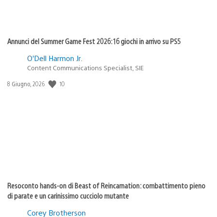
Annunci del Summer Game Fest 2026: 16 giochi in arrivo su PS5
O’Dell Harmon Jr.
Content Communications Specialist, SIE
Data
10
8 Giugno, 2026
di
pubblicazione:
Resoconto hands-on di Beast of Reincarnation: combattimento pieno
di parate e un carinissimo cucciolo mutante
Corey Brotherson