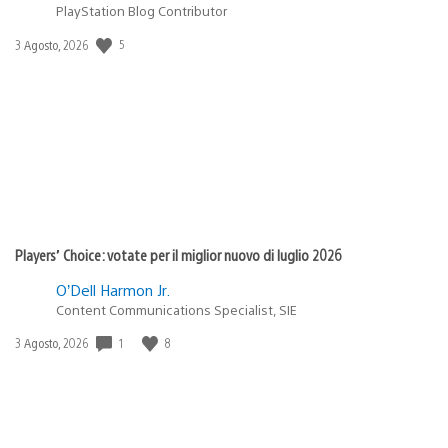
PlayStation Blog Contributor
Data
5
3 Agosto, 2026
di
pubblicazione:
Players’ Choice: votate per il miglior nuovo di luglio 2026
O’Dell Harmon Jr.
Content Communications Specialist, SIE
Data
1
8
3 Agosto, 2026
di
pubblicazione: