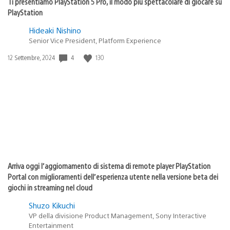
Ti presentiamo PlayStation 5 Pro, il modo più spettacolare di giocare su
PlayStation
Hideaki Nishino
Senior Vice President, Platform Experience
Data
4
130
12 Settembre, 2024
di
pubblicazione:
Arriva oggi l’aggiornamento di sistema di remote player PlayStation
Portal con miglioramenti dell’esperienza utente nella versione beta dei
giochi in streaming nel cloud
Shuzo Kikuchi
VP della divisione Product Management, Sony Interactive
Entertainment