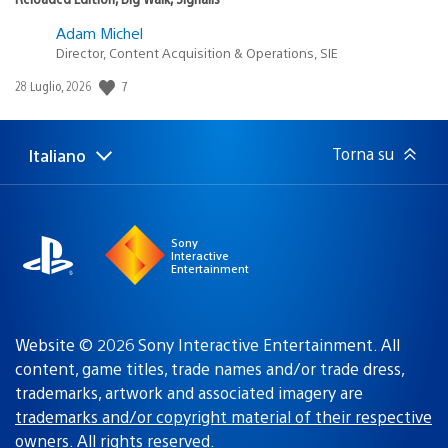
Adam Michel
Director, Content Acquisition & Operations, SIE
Data
7
28 Luglio, 2026
di
pubblicazione:
Torna su
Italiano
Seleziona
Regione
una
attuale:
Regione
Sony
Interactive
Entertainment
Website © 2026 Sony Interactive Entertainment. All
content, game titles, trade names and/or trade dress,
trademarks, artwork and associated imagery are
trademarks and/or copyright material of their respective
owners
. All rights reserved.