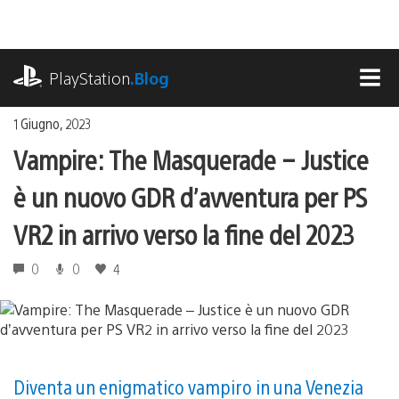
Salta
al
contenuto
playstation.com
PlayStation
.Blog
MEN
1 Giugno, 2023
Vampire: The Masquerade – Justice
è un nuovo GDR d’avventura per PS
VR2 in arrivo verso la fine del 2023
0
0
4
Diventa un enigmatico vampiro in una Venezia