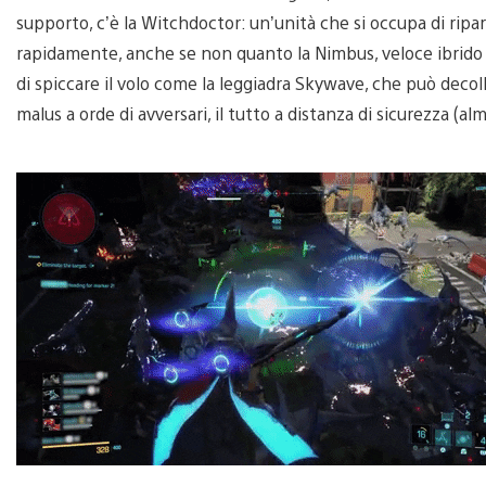
supporto, c’è la Witchdoctor: un’unità che si occupa di ripa
rapidamente, anche se non quanto la Nimbus, veloce ibrido 
di spiccare il volo come la leggiadra Skywave, che può decoll
malus a orde di avversari, il tutto a distanza di sicurezza (alm