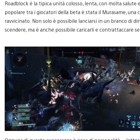
Roadblock è la tipica unità colosso, lenta, con molta salute 
popolare tra i giocatori della beta è stata il Murasame, una
ravvicinato. Non solo è possibile lanciarsi in un branco di di
scendere, ma è anche possibile caricarli e contrattaccare se