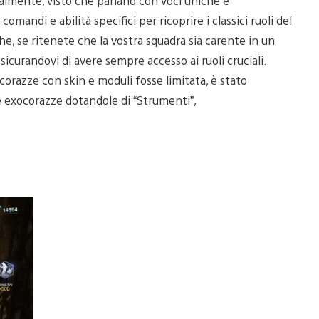
almente, visto che parlano con voci uniche e
andi e abilità specifici per ricoprire i classici ruoli del
he, se ritenete che la vostra squadra sia carente in un
sicurandovi di avere sempre accesso ai ruoli cruciali.
orazze con skin e moduli fosse limitata, è stato
e exocorazze dotandole di “Strumenti”,