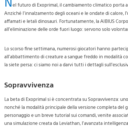
N
el futuro di Exoprimal, il cambiamento climatico porta 
Anziché l’innalzamento degli oceani e le ondate di calore, l
affamati e letali dinosauri. Fortunatamente, la AIBIUS Corp
all’eliminazione delle orde fuori luogo: servono solo volontar
Lo scorso fine settimana, numerosi giocatori hanno partecip
all’abbattimento di creature a sangue freddo in modalità c
la siete persa: ci siamo noi a darvi tutti i dettagli sull’escl
Sopravvivenza
La beta di Exoprimal si è concentrata su Sopravvivenza: un
nonché la modalità principale della versione completa del gi
personaggio e un breve tutorial sui comandi, venite associati
una simulazione creata da Leviathan, l’avanzata intelligenza 