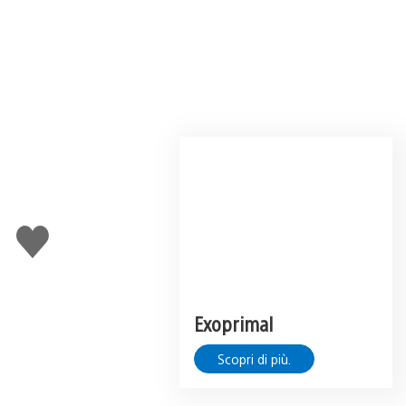
Mi
piace
Exoprimal
Scopri di più.