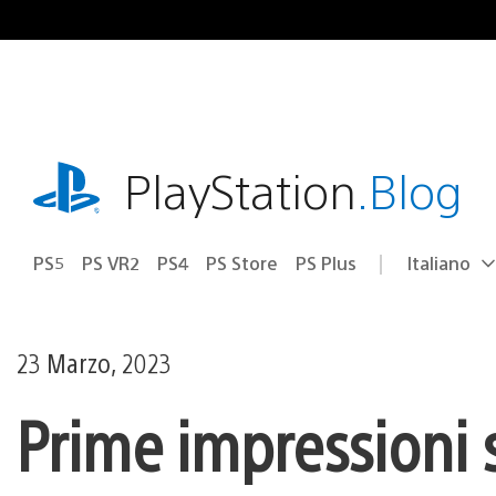
Salta
al
contenuto
playstation.com
PlayStation
.Blog
PS5
PS VR2
PS4
PS Store
PS Plus
Italiano
Seleziona
Regione
una
attuale:
Regione
23 Marzo, 2023
Prime impressioni 