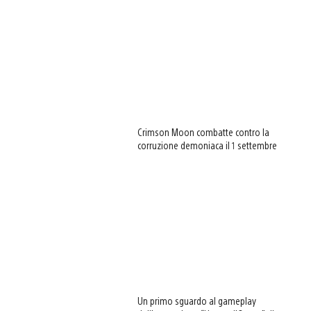
Crimson Moon combatte contro la
corruzione demoniaca il 1 settembre
View
and
download
image
Un primo sguardo al gameplay