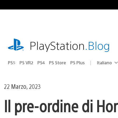
Salta
al
contenuto
playstation.com
PlayStation
.Blog
PS5
PS VR2
PS4
PS Store
PS Plus
Italiano
Seleziona
Regione
una
attuale:
Regione
22 Marzo, 2023
Il pre-ordine di H