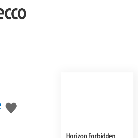
ecco
e
Mi
piace
Horizon Forbidden