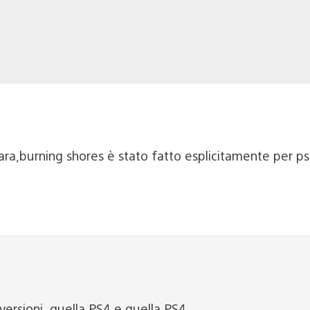
ra,burning shores è stato fatto esplicitamente per ps
versioni..quella PS4 e quella PS4..