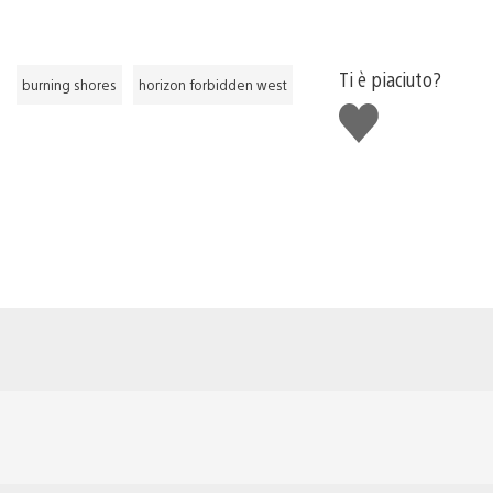
Ti è piaciuto?
burning shores
horizon forbidden west
Mi
piace