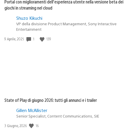
Portal con miglioramenti dell’esperienza utente nella versione beta dei
giochi in streaming nel cloud
Shuzo Kikuchi
VP della divisione Product Management, Sony Interactive
Entertainment
Data
1
139
9 Aprile, 2025
di
pubblicazione:
State of Play di giugno 2026: tutti gli annunci e i trailer
Gillen McAllister
Senior Specialist, Content Communications, SIE
Data
16
3 Giugno, 2026