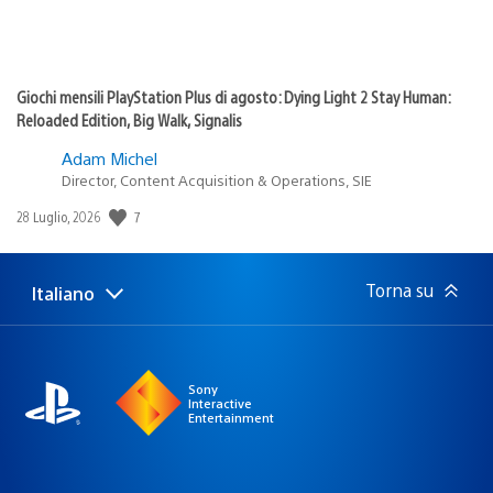
Giochi mensili PlayStation Plus di agosto: Dying Light 2 Stay Human:
Reloaded Edition, Big Walk, Signalis
Adam Michel
Director, Content Acquisition & Operations, SIE
Data
7
28 Luglio, 2026
di
pubblicazione:
Torna su
Italiano
Seleziona
Regione
una
attuale:
Regione
Sony
Interactive
Entertainment