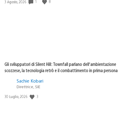
Data
1
8
3 Agosto, 2026
di
pubblicazione:
Gli sviluppatori di Silent Hill: Townfall parlano dell’ambientazione
scozzese, la tecnologia retrò e il combattimento in prima persona
Sachie Kobari
Direttrice, SIE
Data
3
30 Luglio, 2026
di
pubblicazione: