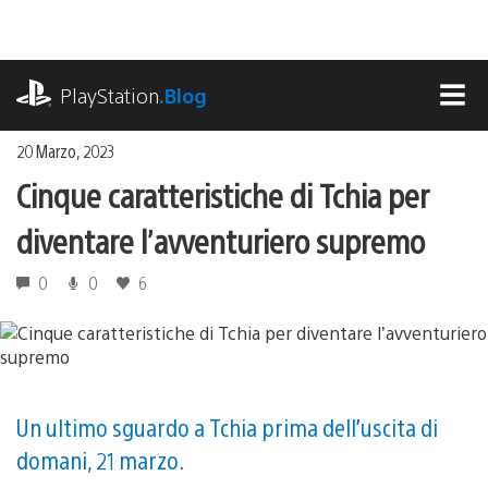
Salta
al
contenuto
playstation.com
PlayStation
.Blog
MEN
20 Marzo, 2023
Cinque caratteristiche di Tchia per
diventare l’avventuriero supremo
0
0
6
Un ultimo sguardo a Tchia prima dell’uscita di
domani, 21 marzo.