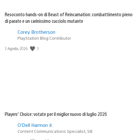
Resoconto hands-on di Beast of Reincarnation: combattimento pieno
di parate e un carinissimo cucciolo mutante
Corey Brotherson
PlayStation Blog Contributor
Data
5
3 Agosto, 2026
di
pubblicazione:
Players’ Choice: votate per il miglior nuovo di luglio 2026
O’Dell Harmon Jr.
Content Communications Specialist, SIE