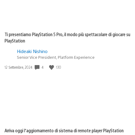
Ti presentiamo PlayStation 5 Pro, il modo più spettacolare di giocare su
PlayStation
Hideaki Nishino
Senior Vice President, Platform Experience
Data
4
130
12 Settembre, 2024
di
pubblicazione:
Arriva oggi l’aggiornamento di sistema di remote player PlayStation