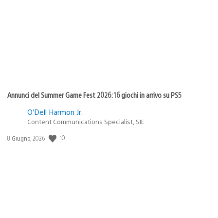
di
pubblicazione:
Annunci del Summer Game Fest 2026: 16 giochi in arrivo su PS5
O’Dell Harmon Jr.
Content Communications Specialist, SIE
Data
10
8 Giugno, 2026
di
pubblicazione: