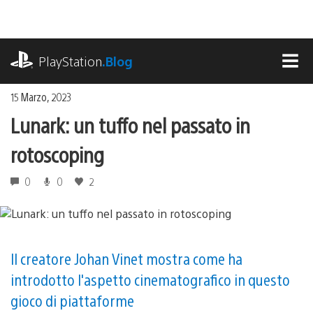
Salta
al
contenuto
playstation.com
PlayStation
.Blog
MEN
15 Marzo, 2023
Lunark: un tuffo nel passato in
rotoscoping
0
0
2
Il creatore Johan Vinet mostra come ha
introdotto l'aspetto cinematografico in questo
gioco di piattaforme