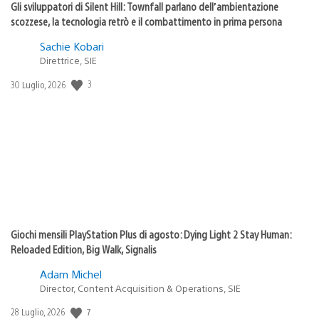
Gli sviluppatori di Silent Hill: Townfall parlano dell’ambientazione
scozzese, la tecnologia retrò e il combattimento in prima persona
Sachie Kobari
Direttrice, SIE
Data
3
30 Luglio, 2026
di
pubblicazione:
Giochi mensili PlayStation Plus di agosto: Dying Light 2 Stay Human:
Reloaded Edition, Big Walk, Signalis
Adam Michel
Director, Content Acquisition & Operations, SIE
Data
7
28 Luglio, 2026