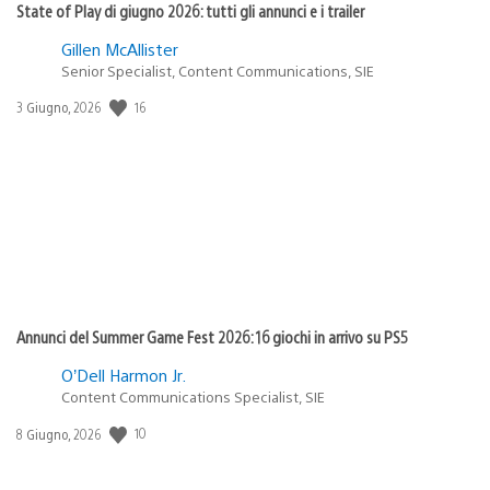
State of Play di giugno 2026: tutti gli annunci e i trailer
Gillen McAllister
Senior Specialist, Content Communications, SIE
Data
16
3 Giugno, 2026
di
pubblicazione:
Annunci del Summer Game Fest 2026: 16 giochi in arrivo su PS5
O’Dell Harmon Jr.
Content Communications Specialist, SIE
Data
10
8 Giugno, 2026
di
pubblicazione: