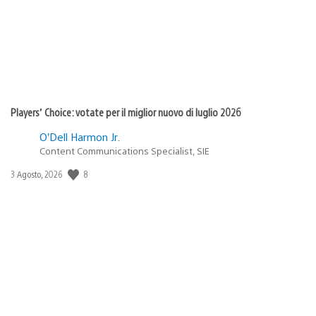
Players’ Choice: votate per il miglior nuovo di luglio 2026
O’Dell Harmon Jr.
Content Communications Specialist, SIE
Data
8
3 Agosto, 2026
di
pubblicazione: