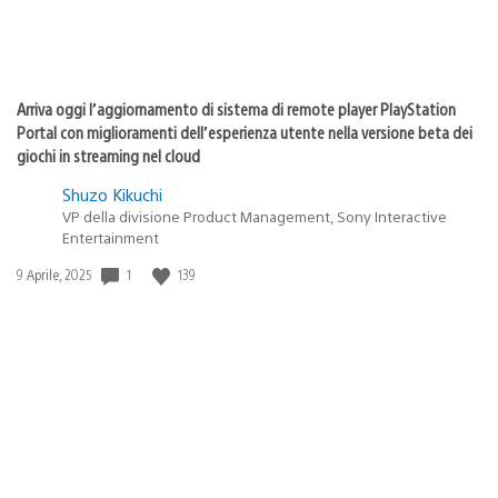
Arriva oggi l’aggiornamento di sistema di remote player PlayStation
Portal con miglioramenti dell’esperienza utente nella versione beta dei
giochi in streaming nel cloud
Shuzo Kikuchi
VP della divisione Product Management, Sony Interactive
Entertainment
Data
1
139
9 Aprile, 2025
di
pubblicazione: