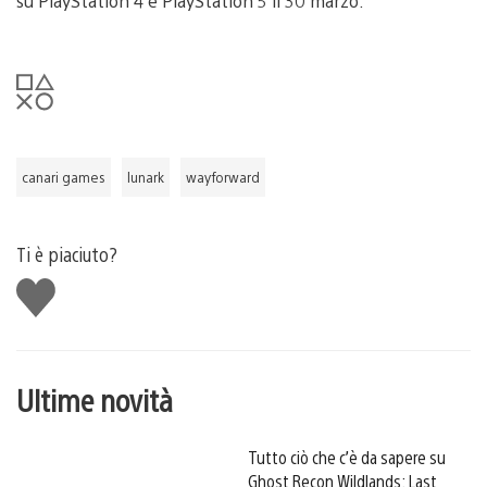
su PlayStation 4 e PlayStation 5 il 30 marzo.
canari games
lunark
wayforward
Ti è piaciuto?
Mi
piace
Ultime novità
Tutto ciò che c’è da sapere su
Ghost Recon Wildlands: Last