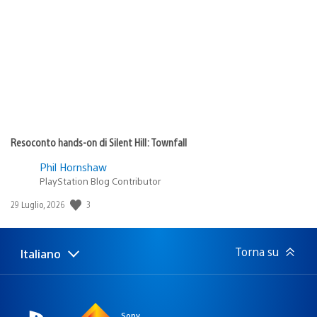
di
pubblicazione:
Resoconto hands-on di Silent Hill: Townfall
Phil Hornshaw
PlayStation Blog Contributor
Data
3
29 Luglio, 2026
di
pubblicazione:
Torna su
Italiano
Seleziona
Regione
una
attuale:
Regione
Sony