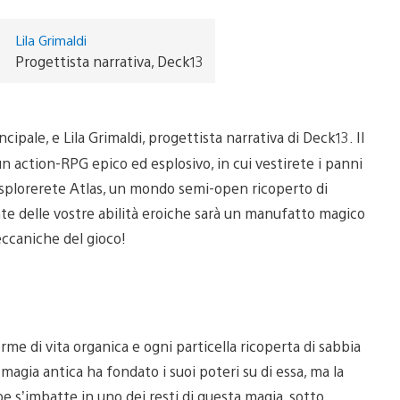
Lila Grimaldi
Progettista narrativa, Deck13
ipale, e Lila Grimaldi, progettista narrativa di Deck13. Il
un action-RPG epico ed esplosivo, in cui vestirete i panni
 Esplorerete Atlas, un mondo semi-open ricoperto di
te delle vostre abilità eroiche sarà un manufatto magico
eccaniche del gioco!
orme di vita organica e ogni particella ricoperta di sabbia
 magia antica ha fondato i suoi poteri su di essa, ma la
e s’imbatte in uno dei resti di questa magia, sotto