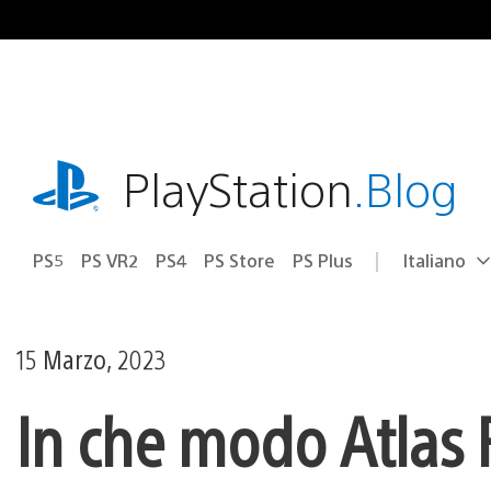
Salta
al
contenuto
playstation.com
PlayStation
.Blog
PS5
PS VR2
PS4
PS Store
PS Plus
Italiano
Seleziona
Regione
una
attuale:
Regione
15 Marzo, 2023
In che modo Atlas F