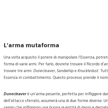
L’arma mutaforma
Una volta acquisito il potere di manipolare l’Essenza, potret
forma di varie armi. Per farlo, dovrete trovare il Ricordo d’
trovare tre armi:
Dunecleaver
,
Sandwhip
e
Knuckledust
. Tut
Essenza in combattimento. Questo processo prende il nom
Dunecleaver
è un’arma pesante, perfetta per infliggere dan
dell’attacco sferrato, assumerà una di due forme diverse. Un
raggio che infliggono una buona quantità di danni e destabili