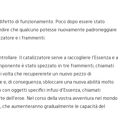
 difetto di funzionamento. Poco dopo essere stato
mpedire che qualcuno potesse nuovamente padroneggiare
izzatore e i frammenti.
trollare. Il catalizzatore serve a raccogliere l’Essenza e a
omponente è stato spezzato in tre frammenti, chiamati
Ogni volta che recupererete un nuovo pezzo di
me e, di conseguenza, sbloccare una nuova abilità molto
con oggetti specifici infusi d’Essenza, chiamati
te dell’eroe. Nel corso della vostra avventura nel mondo
nti, che aumenteranno gradualmente le capacità del