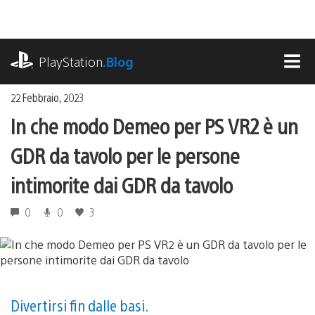
Salta
al
contenuto
playstation.com
PlayStation
.Blog
MEN
22 Febbraio, 2023
In che modo Demeo per PS VR2 è un
GDR da tavolo per le persone
intimorite dai GDR da tavolo
0
0
3
Divertirsi fin dalle basi.