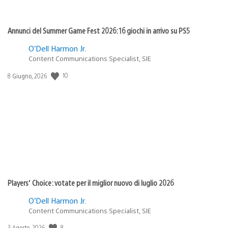
Annunci del Summer Game Fest 2026: 16 giochi in arrivo su PS5
O’Dell Harmon Jr.
Content Communications Specialist, SIE
Data
10
8 Giugno, 2026
di
pubblicazione:
Players’ Choice: votate per il miglior nuovo di luglio 2026
O’Dell Harmon Jr.
Content Communications Specialist, SIE
Data
8
3 Agosto, 2026