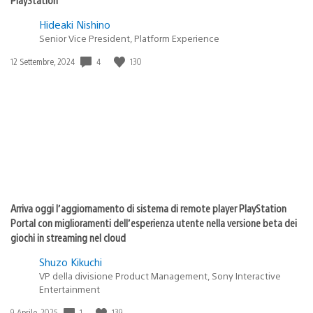
Hideaki Nishino
Senior Vice President, Platform Experience
Data
4
130
12 Settembre, 2024
di
pubblicazione:
Arriva oggi l’aggiornamento di sistema di remote player PlayStation
Portal con miglioramenti dell’esperienza utente nella versione beta dei
giochi in streaming nel cloud
Shuzo Kikuchi
VP della divisione Product Management, Sony Interactive
Entertainment
Data
1
139
9 Aprile, 2025