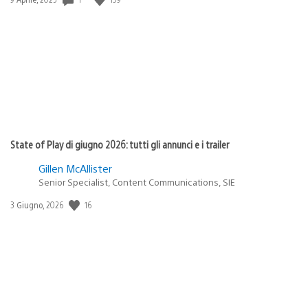
di
pubblicazione:
State of Play di giugno 2026: tutti gli annunci e i trailer
Gillen McAllister
Senior Specialist, Content Communications, SIE
Data
16
3 Giugno, 2026
di
pubblicazione: