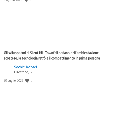
di
pubblicazione:
Gli sviluppatori di Silent Hill: Townfall parlano dell’ambientazione
scozzese, la tecnologia retrò e il combattimento in prima persona
Sachie Kobari
Direttrice, SIE
Data
3
30 Luglio, 2026
di
pubblicazione: