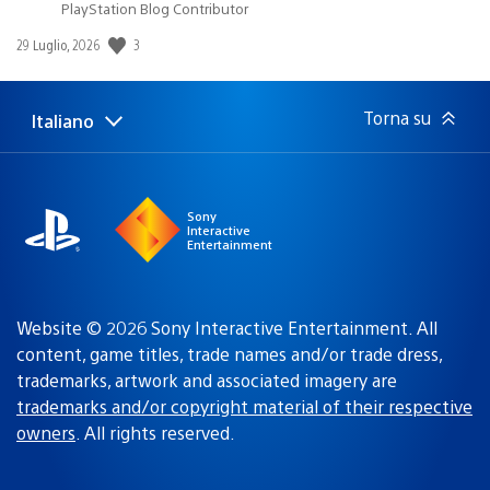
PlayStation Blog Contributor
Data
3
29 Luglio, 2026
di
pubblicazione:
Torna su
Italiano
Seleziona
Regione
una
attuale:
Regione
Sony
Interactive
Entertainment
Website © 2026 Sony Interactive Entertainment. All
content, game titles, trade names and/or trade dress,
trademarks, artwork and associated imagery are
trademarks and/or copyright material of their respective
owners
. All rights reserved.