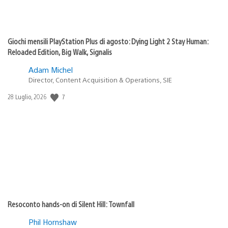
Giochi mensili PlayStation Plus di agosto: Dying Light 2 Stay Human:
Reloaded Edition, Big Walk, Signalis
Adam Michel
Director, Content Acquisition & Operations, SIE
Data
7
28 Luglio, 2026
di
pubblicazione:
Resoconto hands-on di Silent Hill: Townfall
Phil Hornshaw