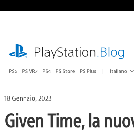
Salta
al
contenuto
playstation.com
PlayStation
.Blog
PS5
PS VR2
PS4
PS Store
PS Plus
Italiano
Seleziona
Regione
una
attuale:
Regione
18 Gennaio, 2023
Given Time, la nuo