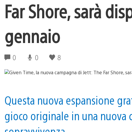
Far Shore, sarà dis
gennaio
0
0
8
Questa nuova espansione grat
gioco originale in una nuova 
sopravvivenza.