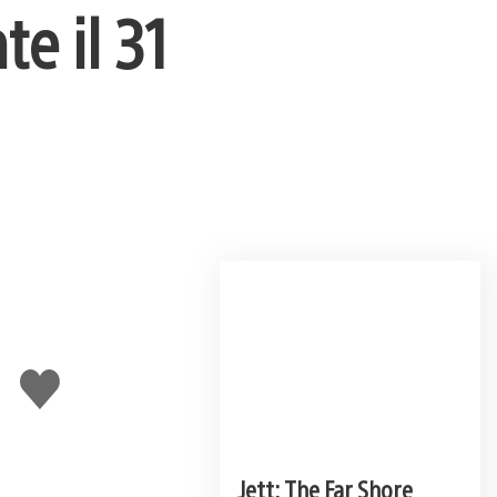
e il 31
Mi
piace
Jett: The Far Shore