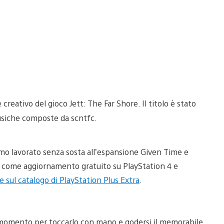
reativo del gioco Jett: The Far Shore. Il titolo è stato
usiche composte da scntfc.
iamo lavorato senza sosta all’espansione Given Time e
io come aggiornamento gratuito su PlayStation 4 e
e sul catalogo di PlayStation Plus Extra
.
on momento per toccarlo con mano e godersi il memorabile