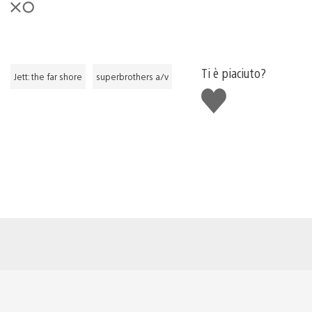
Ti è piaciuto?
Jett: the far shore
superbrothers a/v
Mi
piace