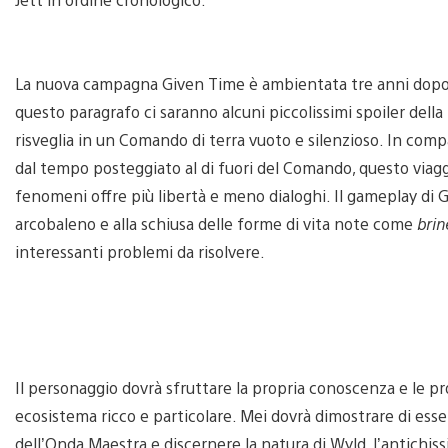
La nuova campagna Given Time è ambientata tre anni dopo la 
questo paragrafo ci saranno alcuni piccolissimi spoiler della
risveglia in un Comando di terra vuoto e silenzioso. In com
dal tempo posteggiato al di fuori del Comando, questo viaggio
fenomeni offre più libertà e meno dialoghi. Il gameplay di G
arcobaleno e alla schiusa delle forme di vita note come
brin
interessanti problemi da risolvere.
Il personaggio dovrà sfruttare la propria conoscenza e le pro
ecosistema ricco e particolare. Mei dovrà dimostrare di esser
dell’Onda Maestra e discernere la natura di Wyld, l’antichiss