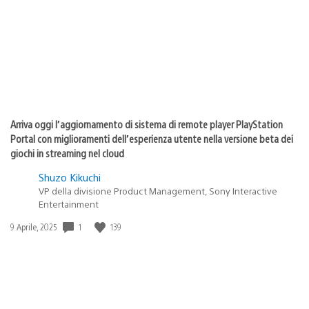
pubblicazione:
Arriva oggi l’aggiornamento di sistema di remote player PlayStation
Portal con miglioramenti dell’esperienza utente nella versione beta dei
giochi in streaming nel cloud
Shuzo Kikuchi
VP della divisione Product Management, Sony Interactive
Entertainment
Data
1
139
9 Aprile, 2025
di
pubblicazione: