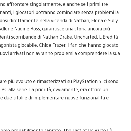
no affrontare singolarmente, e anche se i primi tre
nanti, i giocatori potranno cominciare senza problemi la
osi direttamente nella vicenda di Nathan, Elena e Sully.
dler e Nadine Ross, garantisce una storia ancora più
denti scorribande di Nathan Drake. Uncharted: L’Eredità
tagonista giocabile, Chloe Frazer. I fan che hanno giocato
i nuovi arrivati non avranno problemi a comprendere la sua
are più evoluto e rimasterizzati su PlayStation 5, ci sono
C alla serie. La priorità, ovviamente, era offrire un
e due titoli e di implementare nuove funzionalità e
 Come probabilmente saprete, The Last of Us Parte I è