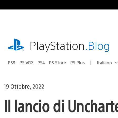
Salta
al
contenuto
playstation.com
PlayStation
.Blog
PS5
PS VR2
PS4
PS Store
PS Plus
Italiano
Seleziona
Regione
una
attuale:
Regione
19 Ottobre, 2022
Il lancio di Unchart