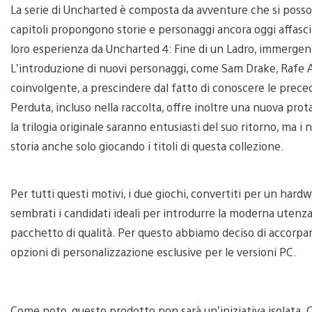
La serie di Uncharted è composta da avventure che si posso
capitoli propongono storie e personaggi ancora oggi affasci
loro esperienza da Uncharted 4: Fine di un Ladro, immergend
L’introduzione di nuovi personaggi, come Sam Drake, Rafe A
coinvolgente, a prescindere dal fatto di conoscere le prece
Perduta, incluso nella raccolta, offre inoltre una nuova pro
la trilogia originale saranno entusiasti del suo ritorno, ma 
storia anche solo giocando i titoli di questa collezione.
Per tutti questi motivi, i due giochi, convertiti per un hardw
sembrati i candidati ideali per introdurre la moderna utenza P
pacchetto di qualità. Per questo abbiamo deciso di accorpar
opzioni di personalizzazione esclusive per le versioni PC.
Come noto, questo prodotto non sarà un’iniziativa isolata.