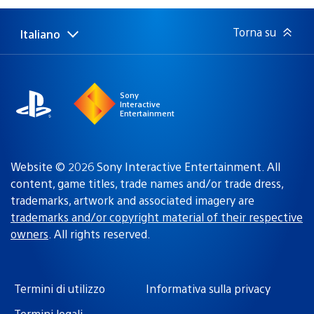
pubblicazione:
Torna su
Italiano
Seleziona
Regione
una
attuale:
Regione
Sony
Interactive
Entertainment
Website © 2026 Sony Interactive Entertainment. All
content, game titles, trade names and/or trade dress,
trademarks, artwork and associated imagery are
trademarks and/or copyright material of their respective
owners
. All rights reserved.
Termini di utilizzo
Informativa sulla privacy
Termini legali