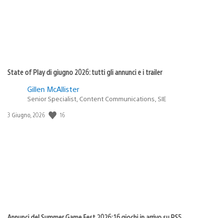
State of Play di giugno 2026: tutti gli annunci e i trailer
Gillen McAllister
Senior Specialist, Content Communications, SIE
Data
16
3 Giugno, 2026
di
pubblicazione:
Annunci del Summer Game Fest 2026: 16 giochi in arrivo su PS5