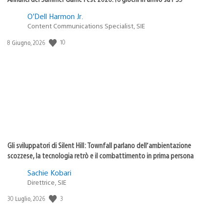
O’Dell Harmon Jr.
Content Communications Specialist, SIE
Data
10
8 Giugno, 2026
di
pubblicazione:
Gli sviluppatori di Silent Hill: Townfall parlano dell’ambientazione
scozzese, la tecnologia retrò e il combattimento in prima persona
Sachie Kobari
Direttrice, SIE
Data
3
30 Luglio, 2026
di
pubblicazione: