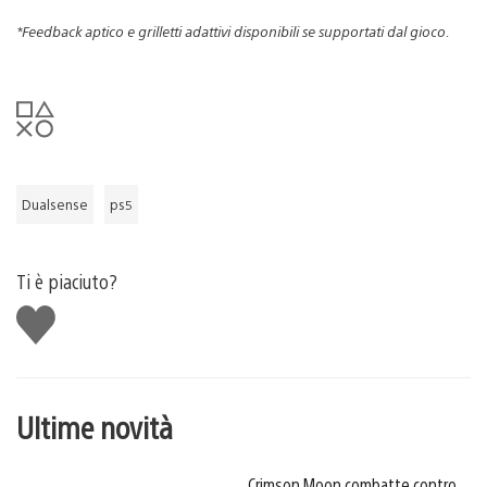
*Feedback aptico e grilletti adattivi disponibili se supportati dal gioco.
Dualsense
ps5
Ti è piaciuto?
Mi
piace
Ultime novità
Crimson Moon combatte contro