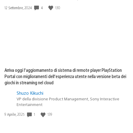
Data
4
130
12 Settembre, 2024
di
pubblicazione:
Arriva oggi l’aggiornamento di sistema di remote player PlayStation
Portal con miglioramenti dell’esperienza utente nella versione beta dei
giochi in streaming nel cloud
Shuzo Kikuchi
VP della divisione Product Management, Sony Interactive
Entertainment
Data
1
139
9 Aprile, 2025
di
pubblicazione: