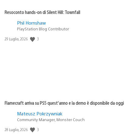
Resoconto hands-on di Silent Hill: Townfall
Phil Hornshaw
PlayStation Blog Contributor
Data
3
29 Luglio, 2026
di
pubblicazione:
Flamecraft arriva su PS5 quest’anno e la demo è disponibile da oggi
Mateusz Pokrzywniak
Community Manager, Monster Couch
Data
3
28 Luglio, 2026
di