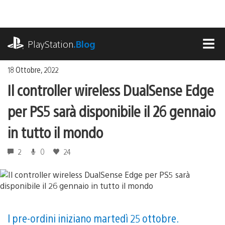
Salta
al
contenuto
playstation.com
PlayStation
.Blog
MEN
18 Ottobre, 2022
Il controller wireless DualSense Edge
per PS5 sarà disponibile il 26 gennaio
in tutto il mondo
2
0
24
I pre-ordini iniziano martedì 25 ottobre.