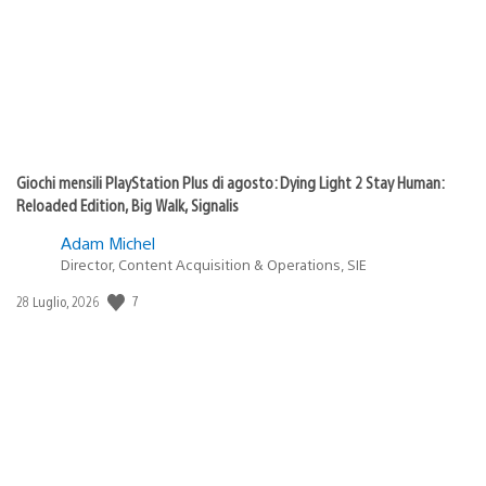
Giochi mensili PlayStation Plus di agosto: Dying Light 2 Stay Human:
Reloaded Edition, Big Walk, Signalis
Adam Michel
Director, Content Acquisition & Operations, SIE
Data
7
28 Luglio, 2026
di
pubblicazione: