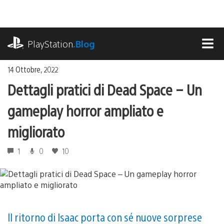
Salta
al
contenuto
playstation.com
PlayStation
.Blog
MEN
14 Ottobre, 2022
Dettagli pratici di Dead Space – Un
gameplay horror ampliato e
migliorato
1
0
10
Il ritorno di Isaac porta con sé nuove sorprese