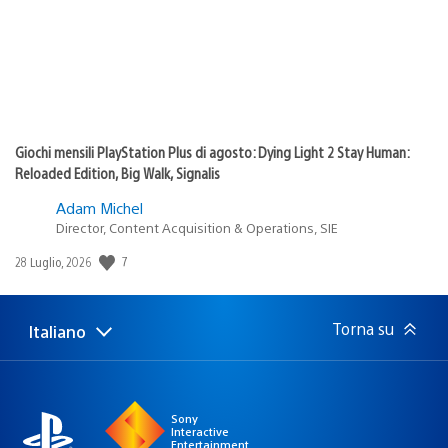
Giochi mensili PlayStation Plus di agosto: Dying Light 2 Stay Human:
Reloaded Edition, Big Walk, Signalis
Adam Michel
Director, Content Acquisition & Operations, SIE
Data
7
28 Luglio, 2026
di
pubblicazione:
Torna su
Italiano
Seleziona
Regione
una
attuale:
Regione
Sony
Interactive
Entertainment