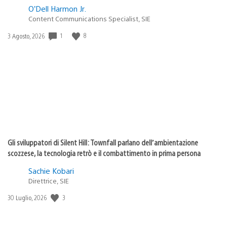
O’Dell Harmon Jr.
Content Communications Specialist, SIE
Data
1
8
3 Agosto, 2026
di
pubblicazione:
Gli sviluppatori di Silent Hill: Townfall parlano dell’ambientazione
scozzese, la tecnologia retrò e il combattimento in prima persona
Sachie Kobari
Direttrice, SIE
Data
3
30 Luglio, 2026
di
pubblicazione: