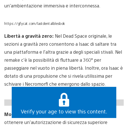
un’ambientazione immersiva e interconnessa.
https://gfycat.com/lastdentalblesbok
Libertà a gravità zero:
Nel Dead Space originale, le
sezioni a gravità zero consentono a Isaac di saltare tra
una piattaforma e l’altra grazie a degli speciali stivali. Nel
remake c’è la possibilità di fluttuare a 360° per
passeggiare nel vuoto in piena libertà. Inoltre, ora Isaac è
dotato di una propulsione che si rivela utilissima per
schivare i Necromorfi che emergono dallo spazio.
https://gfycat.com/illfatedoffensiveamericanindianhorse
Verify your age to view this content.
Momenti nuovi e intensi:
Nel Capitolo 2, Isaac deve
ottenere un’autorizzazione di sicurezza superiore