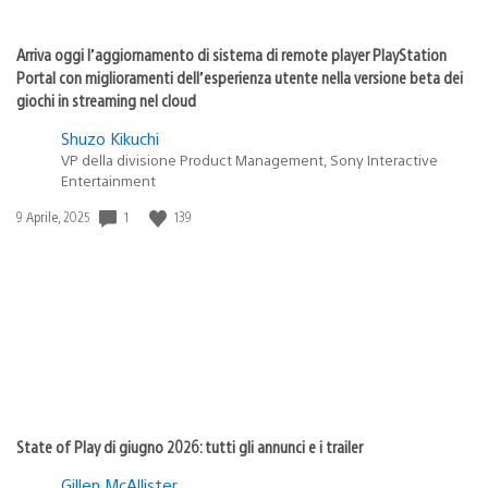
Arriva oggi l’aggiornamento di sistema di remote player PlayStation
Portal con miglioramenti dell’esperienza utente nella versione beta dei
giochi in streaming nel cloud
Shuzo Kikuchi
VP della divisione Product Management, Sony Interactive
Entertainment
Data
1
139
9 Aprile, 2025
di
pubblicazione:
State of Play di giugno 2026: tutti gli annunci e i trailer
Gillen McAllister