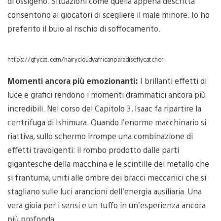
di ossigeno. Situazioni come quella appena descritta
consentono ai giocatori di scegliere il male minore. Io ho
preferito il buio al rischio di soffocamento.
https://gfycat.com/hairycloudyafricanparadiseflycatcher
Momenti ancora più emozionanti:
I brillanti effetti di
luce e grafici rendono i momenti drammatici ancora più
incredibili. Nel corso del Capitolo 3, Isaac fa ripartire la
centrifuga di Ishimura. Quando l’enorme macchinario si
riattiva, sullo schermo irrompe una combinazione di
effetti travolgenti: il rombo prodotto dalle parti
gigantesche della macchina e le scintille del metallo che
si frantuma, uniti alle ombre dei bracci meccanici che si
stagliano sulle luci arancioni dell’energia ausiliaria. Una
vera gioia per i sensi e un tuffo in un’esperienza ancora
più profonda.