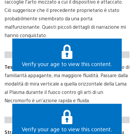
raccoglie l’arto mozzato a cui il dispositivo è attaccato.
Ciò suggerisce che il precedente proprietario è stato
probabilmente smembrato da una porta
malfunzionante. Questi piccoli dettagli di narrazione mi
hanno conquistato.
https://gfycat.com/slipperyripebrant
Verify your age to view this content.
Test del gameplay:
I combattimenti offrono un senso di
familiarità appagante, ma maggiore fluidità. Passare dalla
modalità di mira verticale a quella orizzontale della Lama
al Plasma durante il fuoco contro gli arti di un
Necromorfo è un’azione rapida e fluida.
https://gfycat.com/unlawfulmeatyaoudad
Verify your age to view this content.
Strategia di Stasi:
Affrontare più nemici utilizzando la