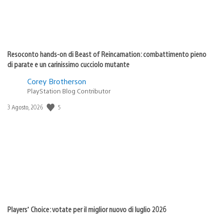
Resoconto hands-on di Beast of Reincarnation: combattimento pieno
di parate e un carinissimo cucciolo mutante
Corey Brotherson
PlayStation Blog Contributor
Data
5
3 Agosto, 2026
di
pubblicazione:
Players’ Choice: votate per il miglior nuovo di luglio 2026