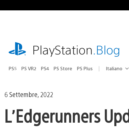
Salta
al
contenuto
playstation.com
PlayStation
.Blog
PS5
PS VR2
PS4
PS Store
PS Plus
Italiano
Seleziona
Regione
una
attuale:
Regione
6 Settembre, 2022
L’Edgerunners Upd