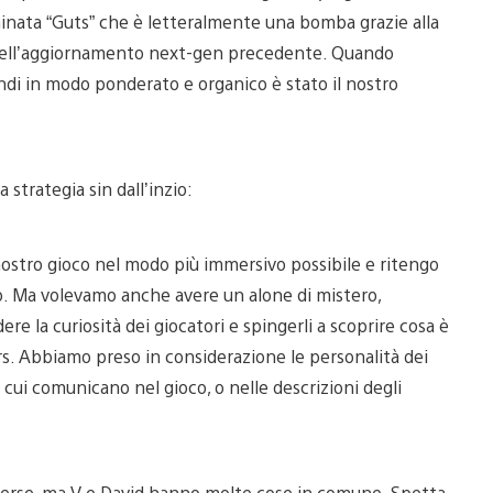
nata “Guts” che è letteralmente una bomba grazie alla
ta nell’aggiornamento next-gen precedente. Quando
i in modo ponderato e organico è stato il nostro
 strategia sin dall’inzio:
 nostro gioco nel modo più immersivo possibile e ritengo
o. Ma volevamo anche avere un alone di mistero,
e la curiosità dei giocatori e spingerli a scoprire cosa è
s. Abbiamo preso in considerazione le personalità dei
cui comunicano nel gioco, o nelle descrizioni degli
iverse, ma V e David hanno molte cose in comune. Spetta