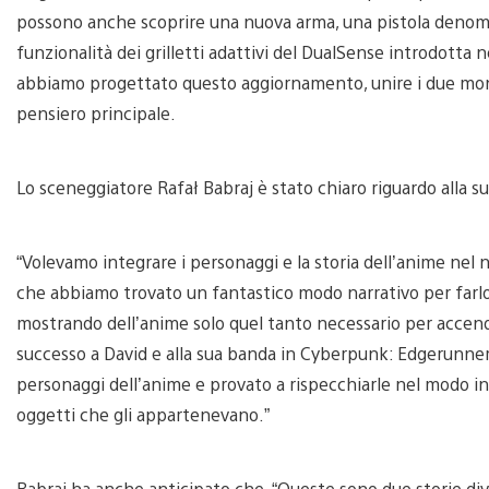
possono anche scoprire una nuova arma, una pistola denomi
funzionalità dei grilletti adattivi del DualSense introdot
abbiamo progettato questo aggiornamento, unire i due mond
pensiero principale.
Lo sceneggiatore Rafał Babraj è stato chiaro riguardo alla sua
“Volevamo integrare i personaggi e la storia dell’anime nel
che abbiamo trovato un fantastico modo narrativo per farl
mostrando dell’anime solo quel tanto necessario per accender
successo a David e alla sua banda in Cyberpunk: Edgerunner
personaggi dell’anime e provato a rispecchiarle nel modo in 
oggetti che gli appartenevano.”
Babraj ha anche anticipato che, “Queste sono due storie d