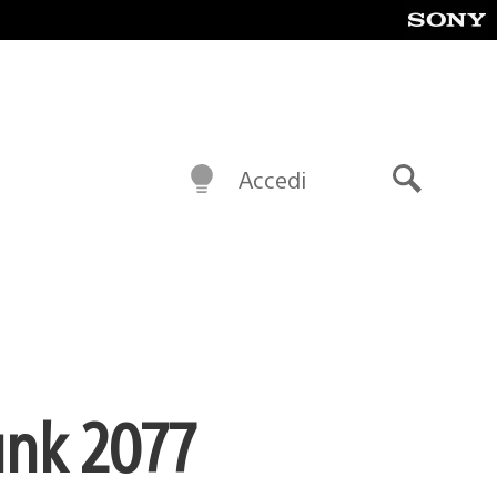
Accedi
Cerca
unk 2077