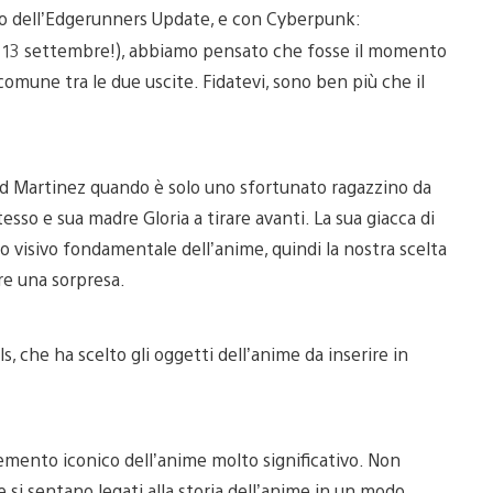
io dell’Edgerunners Update, e con Cyberpunk:
(il 13 settembre!), abbiamo pensato che fosse il momento
comune tra le due uscite. Fidatevi, sono ben più che il
d Martinez quando è solo uno sfortunato ragazzino da
esso e sua madre Gloria a tirare avanti. La sua giacca di
o visivo fondamentale dell’anime, quindi la nostra scelta
re una sorpresa.
s, che ha scelto gli oggetti dell’anime da inserire in
elemento iconico dell’anime molto significativo. Non
 si sentano legati alla storia dell’anime in un modo