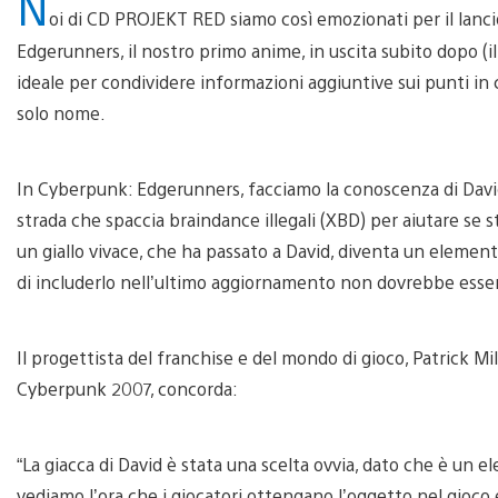
N
oi di CD PROJEKT RED siamo così emozionati per il lanc
Edgerunners, il nostro primo anime, in uscita subito dopo 
ideale per condividere informazioni aggiuntive sui punti in 
solo nome.
In Cyberpunk: Edgerunners, facciamo la conoscenza di Davi
strada che spaccia braindance illegali (XBD) per aiutare se st
un giallo vivace, che ha passato a David, diventa un element
di includerlo nell’ultimo aggiornamento non dovrebbe esse
Il progettista del franchise e del mondo di gioco, Patrick Mill
Cyberpunk 2007, concorda:
“La giacca di David è stata una scelta ovvia, dato che è un 
vediamo l’ora che i giocatori ottengano l’oggetto nel gioco e