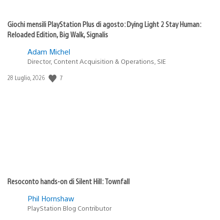
Giochi mensili PlayStation Plus di agosto: Dying Light 2 Stay Human:
Reloaded Edition, Big Walk, Signalis
Adam Michel
Director, Content Acquisition & Operations, SIE
Data
7
28 Luglio, 2026
di
pubblicazione:
Resoconto hands-on di Silent Hill: Townfall
Phil Hornshaw
PlayStation Blog Contributor