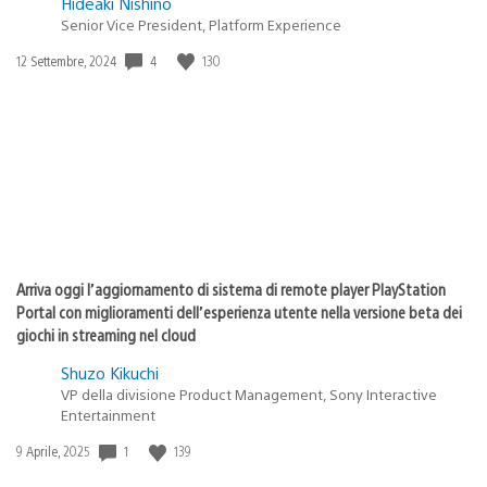
Hideaki Nishino
Senior Vice President, Platform Experience
Data
4
130
12 Settembre, 2024
di
pubblicazione:
Arriva oggi l’aggiornamento di sistema di remote player PlayStation
Portal con miglioramenti dell’esperienza utente nella versione beta dei
giochi in streaming nel cloud
Shuzo Kikuchi
VP della divisione Product Management, Sony Interactive
Entertainment
Data
1
139
9 Aprile, 2025
di