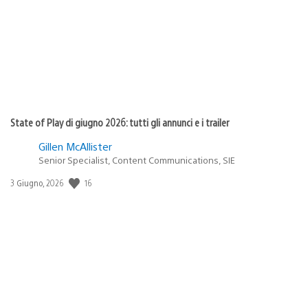
pubblicazione:
State of Play di giugno 2026: tutti gli annunci e i trailer
Gillen McAllister
Senior Specialist, Content Communications, SIE
Data
16
3 Giugno, 2026
di
pubblicazione: