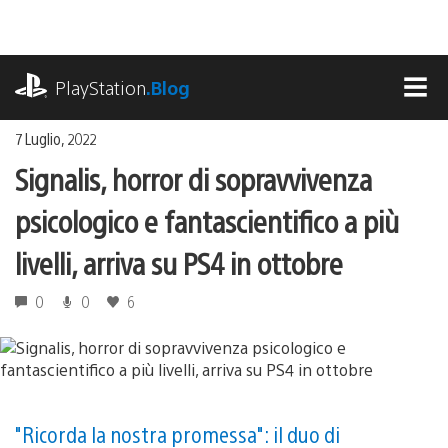
Salta
al
contenuto
playstation.com
PlayStation
.Blog
MEN
7 Luglio, 2022
Signalis, horror di sopravvivenza
psicologico e fantascientifico a più
livelli, arriva su PS4 in ottobre
0
0
6
"Ricorda la nostra promessa": il duo di