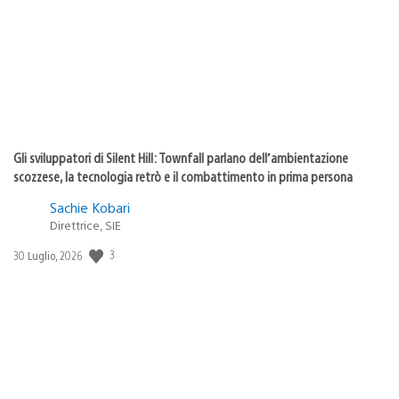
pubblicazione:
Gli sviluppatori di Silent Hill: Townfall parlano dell’ambientazione
scozzese, la tecnologia retrò e il combattimento in prima persona
Sachie Kobari
Direttrice, SIE
Data
3
30 Luglio, 2026
di
pubblicazione: