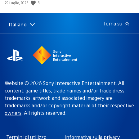
Data
3
29 Luglio, 2026
di
pubblicazione:
Torna su
Italiano
Seleziona
Regione
una
attuale:
Regione
Sony
Interactive
Entertainment
Website © 2026 Sony Interactive Entertainment. All
content, game titles, trade names and/or trade dress,
trademarks, artwork and associated imagery are
trademarks and/or copyright material of their respective
owners
. All rights reserved.
Termini di utilizzo
Informativa sulla privacy