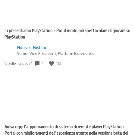
Ti presentiamo PlayStation 5 Pro, il modo più spettacolare di giocare su
PlayStation
Hideaki Nishino
Senior Vice President, Platform Experience
Data
4
130
12 Settembre, 2024
di
pubblicazione:
Arriva oggi l’aggiornamento di sistema di remote player PlayStation
Portal con miglioramenti dell’esperienza utente nella versione beta dei