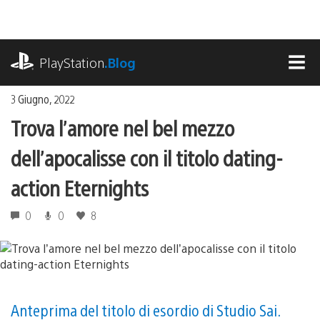
Salta
al
contenuto
playstation.com
PlayStation
.Blog
MEN
3 Giugno, 2022
Trova l’amore nel bel mezzo
dell’apocalisse con il titolo dating-
action Eternights
0
0
8
Anteprima del titolo di esordio di Studio Sai.