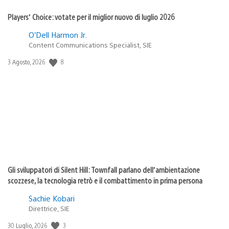
Players’ Choice: votate per il miglior nuovo di luglio 2026
O’Dell Harmon Jr.
Content Communications Specialist, SIE
Data
8
3 Agosto, 2026
di
pubblicazione:
Gli sviluppatori di Silent Hill: Townfall parlano dell’ambientazione
scozzese, la tecnologia retrò e il combattimento in prima persona
Sachie Kobari
Direttrice, SIE
Data
3
30 Luglio, 2026