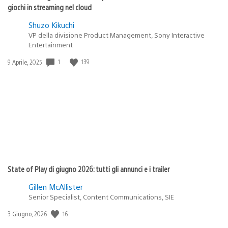
giochi in streaming nel cloud
Shuzo Kikuchi
VP della divisione Product Management, Sony Interactive
Entertainment
Data
1
139
9 Aprile, 2025
di
pubblicazione:
State of Play di giugno 2026: tutti gli annunci e i trailer
Gillen McAllister
Senior Specialist, Content Communications, SIE
Data
16
3 Giugno, 2026
di