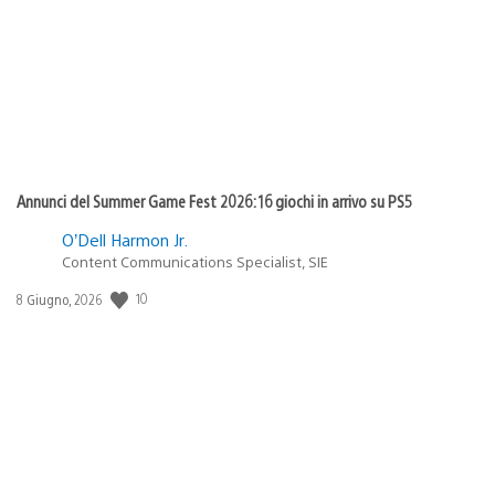
pubblicazione:
Annunci del Summer Game Fest 2026: 16 giochi in arrivo su PS5
O’Dell Harmon Jr.
Content Communications Specialist, SIE
Data
10
8 Giugno, 2026
di
pubblicazione: