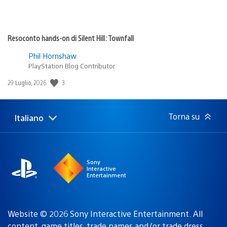
Resoconto hands-on di Silent Hill: Townfall
Phil Hornshaw
PlayStation Blog Contributor
Data
3
29 Luglio, 2026
di
pubblicazione:
Torna su
Italiano
Seleziona
Regione
una
attuale:
Regione
Sony
Interactive
Entertainment
Website © 2026 Sony Interactive Entertainment. All
content, game titles, trade names and/or trade dress,