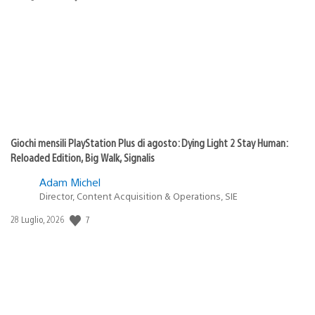
di
pubblicazione:
Giochi mensili PlayStation Plus di agosto: Dying Light 2 Stay Human:
Reloaded Edition, Big Walk, Signalis
Adam Michel
Director, Content Acquisition & Operations, SIE
Data
7
28 Luglio, 2026
di
pubblicazione: