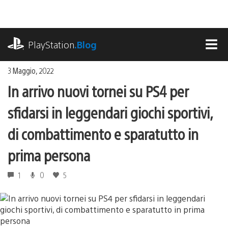
Salta
al
contenuto
playstation.com
PlayStation
.Blog
MEN
3 Maggio, 2022
In arrivo nuovi tornei su PS4 per
sfidarsi in leggendari giochi sportivi,
di combattimento e sparatutto in
prima persona
1
0
5