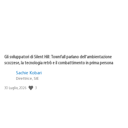
di
pubblicazione:
Gli sviluppatori di Silent Hill: Townfall parlano dell’ambientazione
scozzese, la tecnologia retrò e il combattimento in prima persona
Sachie Kobari
Direttrice, SIE
Data
3
30 Luglio, 2026
di
pubblicazione: