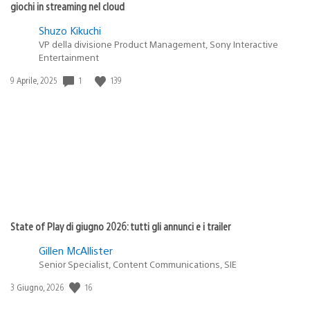
giochi in streaming nel cloud
Shuzo Kikuchi
VP della divisione Product Management, Sony Interactive
Entertainment
Data
1
139
9 Aprile, 2025
di
pubblicazione:
State of Play di giugno 2026: tutti gli annunci e i trailer
Gillen McAllister
Senior Specialist, Content Communications, SIE
Data
16
3 Giugno, 2026
di