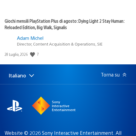
Giochi mensili PlayStation Plus di agosto: Dying Light 2 Stay Human:
Reloaded Edition, Big Walk, Signalis
Adam Michel
Director, Content Acquisition & Operations, SIE
Data
7
28 Luglio, 2026
di
pubblicazione:
Torna su
Italiano
Seleziona
Regione
una
attuale:
Regione
Sony
Interactive
Entertainment
Website © 2026 Sony Interactive Entertainment. All