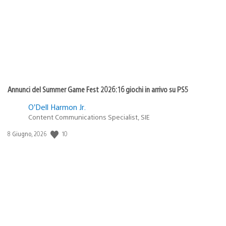
pubblicazione:
Annunci del Summer Game Fest 2026: 16 giochi in arrivo su PS5
O’Dell Harmon Jr.
Content Communications Specialist, SIE
Data
10
8 Giugno, 2026
di
pubblicazione: