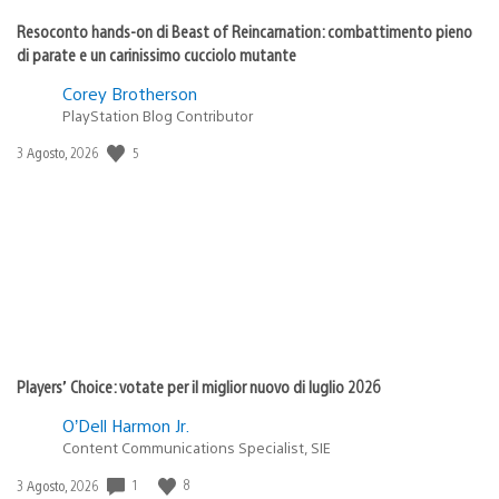
Resoconto hands-on di Beast of Reincarnation: combattimento pieno
di parate e un carinissimo cucciolo mutante
Corey Brotherson
PlayStation Blog Contributor
Data
5
3 Agosto, 2026
di
pubblicazione:
Players’ Choice: votate per il miglior nuovo di luglio 2026
O’Dell Harmon Jr.
Content Communications Specialist, SIE
Data
1
8
3 Agosto, 2026