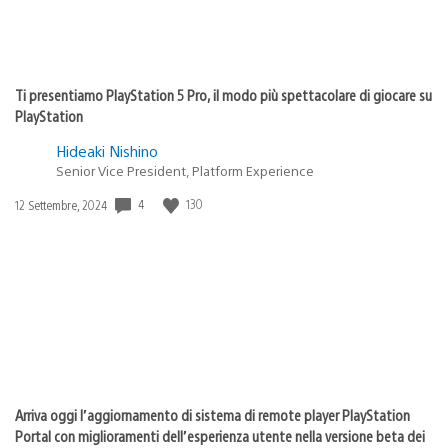
Ti presentiamo PlayStation 5 Pro, il modo più spettacolare di giocare su
PlayStation
Hideaki Nishino
Senior Vice President, Platform Experience
Data
4
130
12 Settembre, 2024
di
pubblicazione:
Arriva oggi l’aggiornamento di sistema di remote player PlayStation
Portal con miglioramenti dell’esperienza utente nella versione beta dei