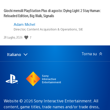
Giochi mensili PlayStation Plus di agosto: Dying Light 2 Stay Human:
Reloaded Edition, Big Walk, Signalis
Adam Michel
Director, Content Acquisition & Operations, SIE
Data
7
28 Luglio, 2026
di
pubblicazione:
Torna su
Italiano
Seleziona
Regione
una
attuale:
Regione
Sony
Interactive
Entertainment
Website © 2026 Sony Interactive Entertainment. All
content, game titles, trade names and/or trade dress,