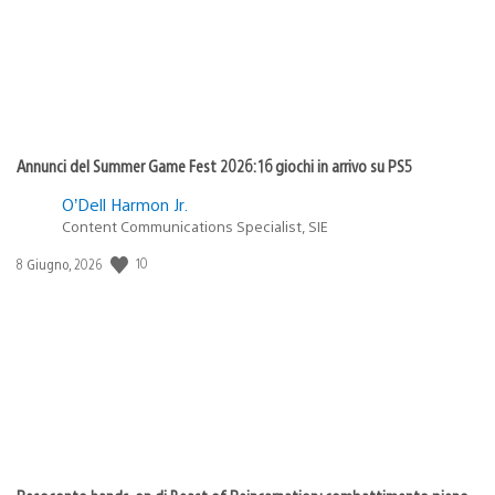
Annunci del Summer Game Fest 2026: 16 giochi in arrivo su PS5
O’Dell Harmon Jr.
Content Communications Specialist, SIE
Data
10
8 Giugno, 2026
di
pubblicazione: