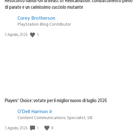
Resoconto hands-on di Beast of Reincarnation: combattimento pieno
di parate e un carinissimo cucciolo mutante
Corey Brotherson
PlayStation Blog Contributor
Data
5
3 Agosto, 2026
di
pubblicazione:
Players’ Choice: votate per il miglior nuovo di luglio 2026
O’Dell Harmon Jr.
Content Communications Specialist, SIE
Data
1
8
3 Agosto, 2026
di
pubblicazione: