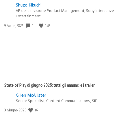
Shuzo Kikuchi
VP della divisione Product Management, Sony Interactive
Entertainment
Data
1
139
9 Aprile, 2025
di
pubblicazione:
State of Play di giugno 2026: tutti gli annunci e i trailer
Gillen McAllister
Senior Specialist, Content Communications, SIE
Data
16
3 Giugno, 2026
di
pubblicazione: