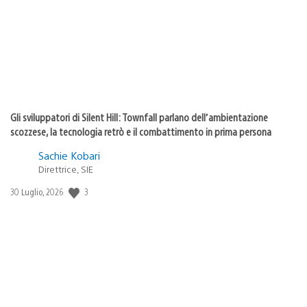
Gli sviluppatori di Silent Hill: Townfall parlano dell’ambientazione
scozzese, la tecnologia retrò e il combattimento in prima persona
Sachie Kobari
Direttrice, SIE
Data
3
30 Luglio, 2026
di
pubblicazione: