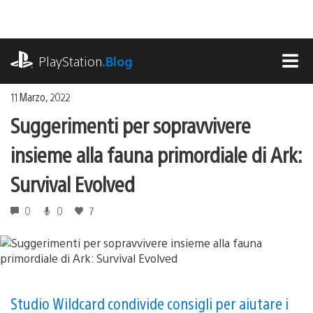
Salta
al
contenuto
playstation.com
PlayStation
.Blog
MEN
11 Marzo, 2022
Suggerimenti per sopravvivere
insieme alla fauna primordiale di Ark:
Survival Evolved
0
0
7
Studio Wildcard condivide consigli per aiutare i