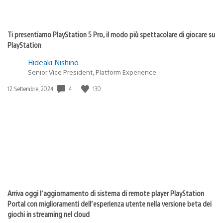
Ti presentiamo PlayStation 5 Pro, il modo più spettacolare di giocare su
PlayStation
Hideaki Nishino
Senior Vice President, Platform Experience
Data
4
130
12 Settembre, 2024
di
pubblicazione:
Arriva oggi l’aggiornamento di sistema di remote player PlayStation
Portal con miglioramenti dell’esperienza utente nella versione beta dei
giochi in streaming nel cloud