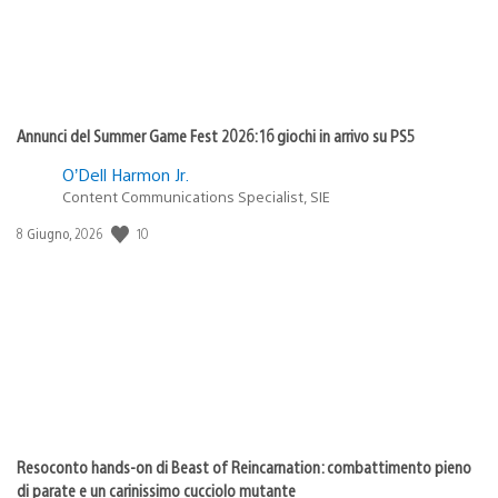
Annunci del Summer Game Fest 2026: 16 giochi in arrivo su PS5
O’Dell Harmon Jr.
Content Communications Specialist, SIE
Data
10
8 Giugno, 2026
di
pubblicazione:
Resoconto hands-on di Beast of Reincarnation: combattimento pieno
di parate e un carinissimo cucciolo mutante