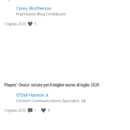
Corey Brotherson
PlayStation Blog Contributor
Data
5
3 Agosto, 2026
di
pubblicazione:
Players’ Choice: votate per il miglior nuovo di luglio 2026
O’Dell Harmon Jr.
Content Communications Specialist, SIE
Data
1
8
3 Agosto, 2026
di
pubblicazione: