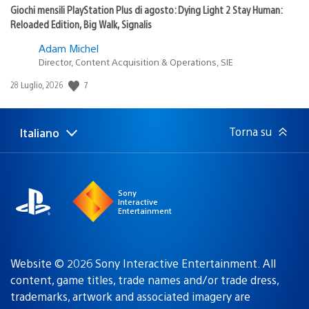
Giochi mensili PlayStation Plus di agosto: Dying Light 2 Stay Human:
Reloaded Edition, Big Walk, Signalis
Adam Michel
Director, Content Acquisition & Operations, SIE
Data
7
28 Luglio, 2026
di
pubblicazione:
Torna su
Italiano
Seleziona
Regione
una
attuale:
Regione
Sony
Interactive
Entertainment
Website © 2026 Sony Interactive Entertainment. All
content, game titles, trade names and/or trade dress,
trademarks, artwork and associated imagery are