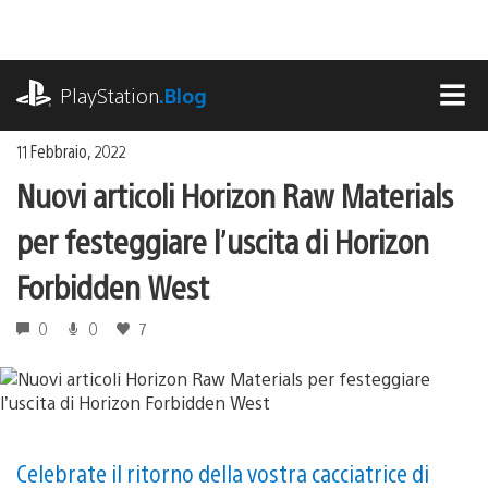
Salta
al
contenuto
playstation.com
PlayStation
.Blog
MEN
11 Febbraio, 2022
Nuovi articoli Horizon Raw Materials
per festeggiare l’uscita di Horizon
Forbidden West
0
0
7
Celebrate il ritorno della vostra cacciatrice di