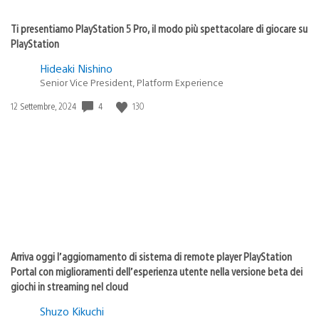
Ti presentiamo PlayStation 5 Pro, il modo più spettacolare di giocare su
PlayStation
Hideaki Nishino
Senior Vice President, Platform Experience
Data
4
130
12 Settembre, 2024
di
pubblicazione:
Arriva oggi l’aggiornamento di sistema di remote player PlayStation
Portal con miglioramenti dell’esperienza utente nella versione beta dei
giochi in streaming nel cloud
Shuzo Kikuchi