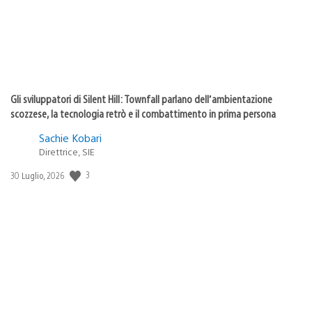
Gli sviluppatori di Silent Hill: Townfall parlano dell’ambientazione
scozzese, la tecnologia retrò e il combattimento in prima persona
Sachie Kobari
Direttrice, SIE
Data
3
30 Luglio, 2026
di
pubblicazione: