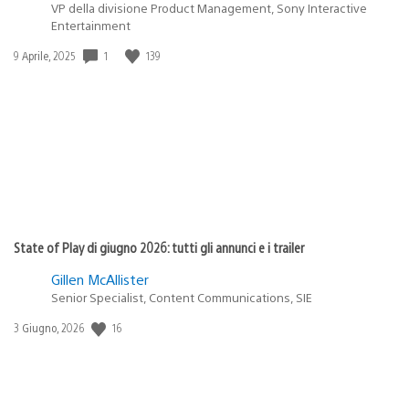
VP della divisione Product Management, Sony Interactive
Entertainment
Data
1
139
9 Aprile, 2025
di
pubblicazione:
State of Play di giugno 2026: tutti gli annunci e i trailer
Gillen McAllister
Senior Specialist, Content Communications, SIE
Data
16
3 Giugno, 2026
di
pubblicazione: