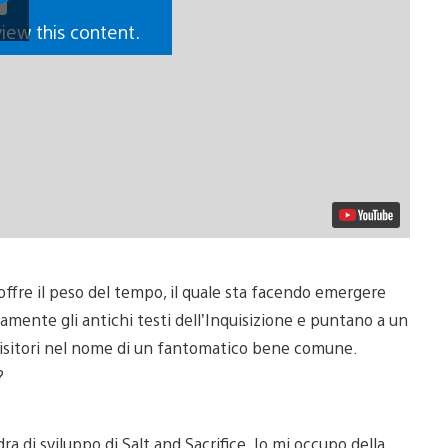
video
view this content.
soffre il peso del tempo, il quale sta facendo emergere
mente gli antichi testi dell’Inquisizione e puntano a un
quisitori nel nome di un fantomatico bene comune.
?
a di sviluppo di Salt and Sacrifice. Io mi occupo della