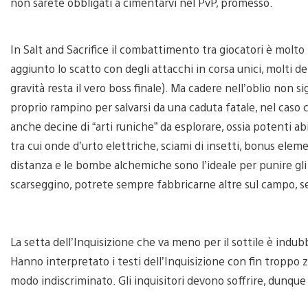
non sarete obbligati a cimentarvi nel PvP, promesso.
In Salt and Sacrifice il combattimento tra giocatori è molt
aggiunto lo scatto con degli attacchi in corsa unici, molti dei
gravità resta il vero boss finale). Ma cadere nell’oblio non s
proprio rampino per salvarsi da una caduta fatale, nel caso
anche decine di “arti runiche” da esplorare, ossia potenti abili
tra cui onde d’urto elettriche, sciami di insetti, bonus eleme
distanza e le bombe alchemiche sono l’ideale per punire gli
scarseggino, potrete sempre fabbricarne altre sul campo, se
La setta dell’Inquisizione che va meno per il sottile è indu
Hanno interpretato i testi dell’Inquisizione con fin troppo z
modo indiscriminato. Gli inquisitori devono soffrire, dunque