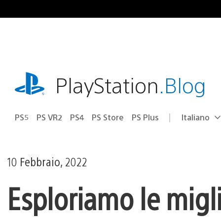
Salta
al
contenuto
playstation.com
PlayStation
.Blog
PS5
PS VR2
PS4
PS Store
PS Plus
Italiano
Seleziona
Regione
una
attuale:
Regione
10 Febbraio, 2022
Esploriamo le migli