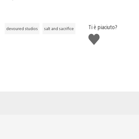
Ti è piaciuto?
devoured studios
salt and sacrifice
Mi
piace