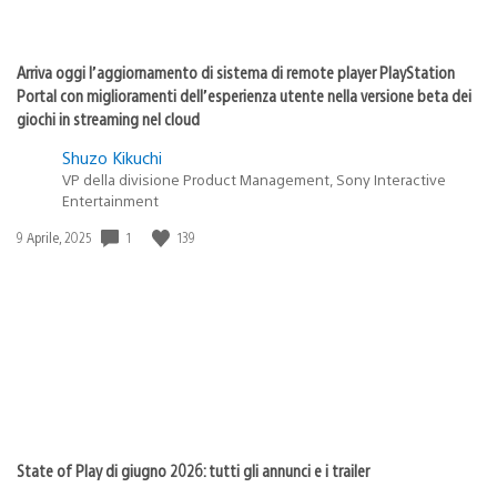
Arriva oggi l’aggiornamento di sistema di remote player PlayStation
Portal con miglioramenti dell’esperienza utente nella versione beta dei
giochi in streaming nel cloud
Shuzo Kikuchi
VP della divisione Product Management, Sony Interactive
Entertainment
Data
1
139
9 Aprile, 2025
di
pubblicazione:
State of Play di giugno 2026: tutti gli annunci e i trailer