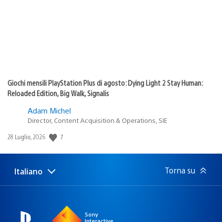
Giochi mensili PlayStation Plus di agosto: Dying Light 2 Stay Human:
Reloaded Edition, Big Walk, Signalis
Adam Michel
Director, Content Acquisition & Operations, SIE
Data
7
28 Luglio, 2026
di
pubblicazione:
Torna su
Italiano
Seleziona
Regione
una
attuale:
Regione
Sony
Interactive