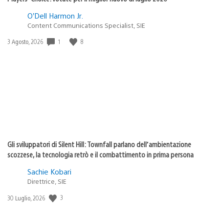
O’Dell Harmon Jr.
Content Communications Specialist, SIE
Data
1
8
3 Agosto, 2026
di
pubblicazione:
Gli sviluppatori di Silent Hill: Townfall parlano dell’ambientazione
scozzese, la tecnologia retrò e il combattimento in prima persona
Sachie Kobari
Direttrice, SIE
Data
3
30 Luglio, 2026
di
pubblicazione: