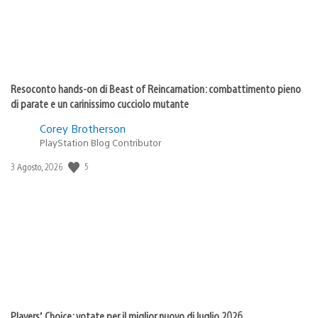
Resoconto hands-on di Beast of Reincarnation: combattimento pieno
di parate e un carinissimo cucciolo mutante
Corey Brotherson
PlayStation Blog Contributor
Data
5
3 Agosto, 2026
di
pubblicazione:
Players’ Choice: votate per il miglior nuovo di luglio 2026