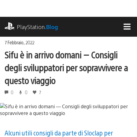
Salta
al
contenuto
playstation.com
PlayStation
.Blog
MEN
7 Febbraio, 2022
Sifu è in arrivo domani — Consigli
degli sviluppatori per sopravvivere a
questo viaggio
0
0
7
Alcuni utili consigli da parte di Sloclap per