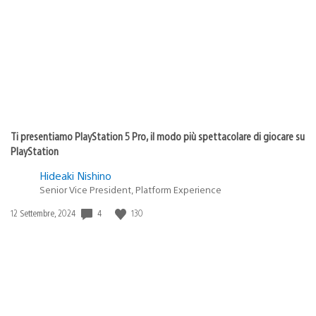
Ti presentiamo PlayStation 5 Pro, il modo più spettacolare di giocare su
PlayStation
Hideaki Nishino
Senior Vice President, Platform Experience
Data
4
130
12 Settembre, 2024
di
pubblicazione: