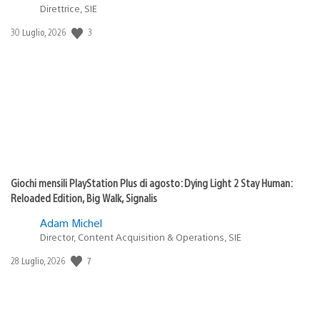
Direttrice, SIE
Data
3
30 Luglio, 2026
di
pubblicazione:
Giochi mensili PlayStation Plus di agosto: Dying Light 2 Stay Human:
Reloaded Edition, Big Walk, Signalis
Adam Michel
Director, Content Acquisition & Operations, SIE
Data
7
28 Luglio, 2026
di
pubblicazione: