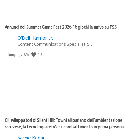
Annunci del Summer Game Fest 2026: 16 giochi in arrivo su PS5
O’Dell Harmon Jr.
Content Communications Specialist, SIE
Data
10
8 Giugno, 2026
di
pubblicazione:
Gli sviluppatori di Silent Hill: Townfall parlano dell’ambientazione
scozzese, la tecnologia retrò e il combattimento in prima persona
Sachie Kobari