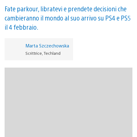
Fate parkour, libratevi e prendete decisioni che
cambieranno il mondo al suo arrivo su PS4 e PS5
il 4 febbraio.
Marta Szczechowska
Scrittrice, Techland
C
on il 4 febbraio giusto dietro l’angolo, rimangono solo
pochi giorni all’uscita di Dying Light 2 Stay Human su PS4
e PS5. Presto potrete esplorare il vasto mondo aperto
post-apocalittico e tutte le sue sfide. Ma prima di allora,
lasciate che vi accompagniamo in un tour a tutti i modi in
cui l’innovativo sistema di gioco sparatutto in prima
persona di Techland renderà il vostro viaggio nella Città