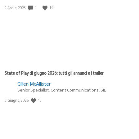
Data
1
139
9 Aprile, 2025
di
pubblicazione:
State of Play di giugno 2026: tutti gli annunci e i trailer
Gillen McAllister
Senior Specialist, Content Communications, SIE
Data
16
3 Giugno, 2026
di
pubblicazione: