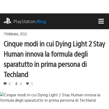
Salta
al
contenuto
playstation.com
PlayStation
.Blog
MEN
1 Febbraio, 2022
Cinque modi in cui Dying Light 2 Stay
Human innova la formula degli
sparatutto in prima persona di
Techland
0
0
3