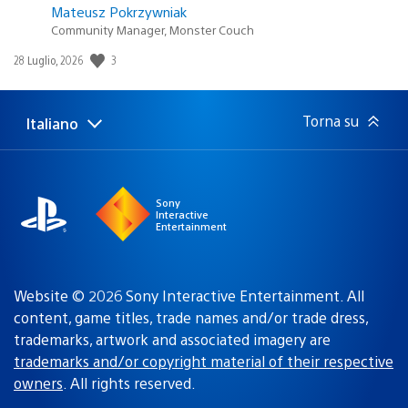
Mateusz Pokrzywniak
Community Manager, Monster Couch
Data
3
28 Luglio, 2026
di
pubblicazione:
Torna su
Italiano
Seleziona
Regione
una
attuale:
Regione
Sony
Interactive
Entertainment
Website © 2026 Sony Interactive Entertainment. All
content, game titles, trade names and/or trade dress,
trademarks, artwork and associated imagery are
trademarks and/or copyright material of their respective
owners
. All rights reserved.