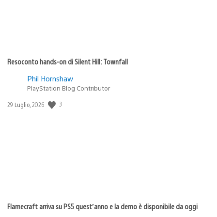
Resoconto hands-on di Silent Hill: Townfall
Phil Hornshaw
PlayStation Blog Contributor
Data
3
29 Luglio, 2026
di
pubblicazione:
Flamecraft arriva su PS5 quest’anno e la demo è disponibile da oggi