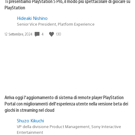
Ti presentiamo PlayStation 5 Pro, il modo più spettacolare di giocare su
PlayStation
Hideaki Nishino
Senior Vice President, Platform Experience
Data
4
130
12 Settembre, 2024
di
pubblicazione:
Arriva oggi l’aggiornamento di sistema di remote player PlayStation
Portal con miglioramenti dell’esperienza utente nella versione beta dei
giochi in streaming nel cloud
Shuzo Kikuchi
VP della divisione Product Management, Sony Interactive
Entertainment