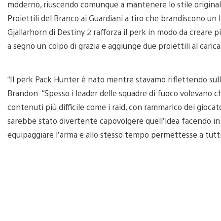
moderno, riuscendo comunque a mantenere lo stile originale
Proiettili del Branco ai Guardiani a tiro che brandiscono un l
Gjallarhorn di Destiny 2 rafforza il perk in modo da creare pi
a segno un colpo di grazia e aggiunge due proiettili al caric
“Il perk Pack Hunter è nato mentre stavamo riflettendo sull’
Brandon. “Spesso i leader delle squadre di fuoco volevano ch
contenuti più difficile come i raid, con rammarico dei gioc
sarebbe stato divertente capovolgere quell’idea facendo in 
equipaggiare l’arma e allo stesso tempo permettesse a tutti 