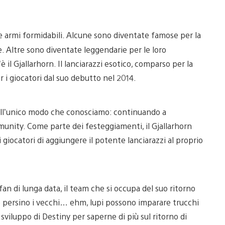
te armi formidabili. Alcune sono diventate famose per la
te. Altre sono diventate leggendarie per le loro
 il Gjallarhorn. Il lanciarazzi esotico, comparso per la
r i giocatori dal suo debutto nel 2014.
nell’unico modo che conosciamo: continuando a
munity. Come parte dei festeggiamenti, il Gjallarhorn
iocatori di aggiungere il potente lanciarazzi al proprio
 fan di lunga data, il team che si occupa del suo ritorno
 persino i vecchi… ehm, lupi possono imparare trucchi
iluppo di Destiny per saperne di più sul ritorno di