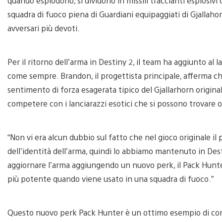
quando esplodono, si dividono in missili traccianti esplosivi 
squadra di fuoco piena di Guardiani equipaggiati di Gjallah
avversari più devoti.
Per il ritorno dell’arma in Destiny 2, il team ha aggiunto al
come sempre. Brandon, il progettista principale, afferma c
sentimento di forza esagerata tipico del Gjallarhorn origina
competere con i lanciarazzi esotici che si possono trovare o
“Non vi era alcun dubbio sul fatto che nel gioco originale il
dell’identità dell’arma, quindi lo abbiamo mantenuto in Des
aggiornare l’arma aggiungendo un nuovo perk, il Pack Hunter
più potente quando viene usato in una squadra di fuoco.”
Questo nuovo perk Pack Hunter è un ottimo esempio di come