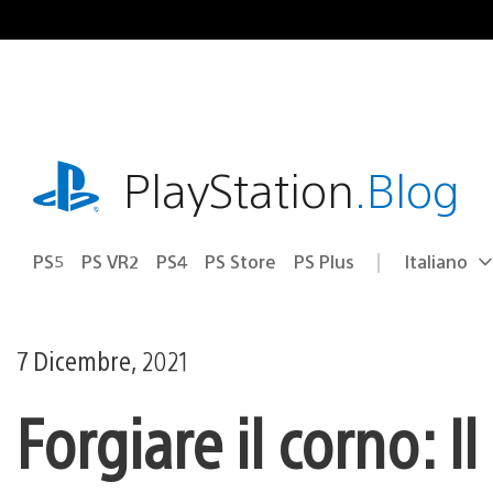
Salta
al
contenuto
playstation.com
PlayStation
.Blog
PS5
PS VR2
PS4
PS Store
PS Plus
Italiano
Seleziona
Regione
una
attuale:
Regione
7 Dicembre, 2021
Forgiare il corno: I