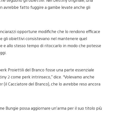
che seguono gli obiettivi. Nel Destiny originale, una
orn avrebbe fatto fuggire a gambe levate anche gli
 lanciarazzi opportune modifiche che lo rendono efficace
he gli obiettivi consistevano nel mantenere quel
le e allo stesso tempo di ritoccarlo in modo che potesse
ggi.
 perk Proiettili del Branco fosse una parte essenziale
tiny 2 come perk intrinseco,” dice. “Volevamo anche
 (il Cacciatore del Branco), che lo avrebbe reso ancora
 Bungie possa aggiornare un’arma per il suo titolo più