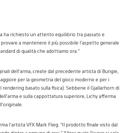
a ha richiesto un attento equilibrio tra passato e
o provare a mantenere il più possibile l’aspetto generale
tandard di qualità che adottiamo ora.”
inali dell’arma, create dal precedente artista di Bungie,
maggiore per la geometria del gioco moderno e per i
 rendering basato sulla fisica). Sebbene il Gjallarhorn di
dell’arma e sulla cappottatura superiore, Lichy afferma
l’originale.
rma l’artista VFX Mark Flieg. “Il prodotto finale visto dal
de dietro a ognuno di essi.” Allora quale “lavoro si cela