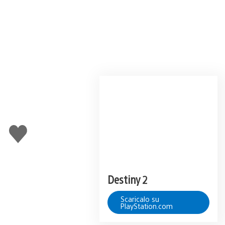
Mi
piace
Destiny 2
Scaricalo su
PlayStation.com