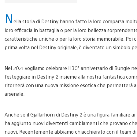
N
ella storia di Destiny hanno fatto la loro comparsa mol
loro efficacia in battaglia o per la loro bellezza sorprenden
caratteristiche uniche o per la loro storia memorabile. Poi c’è
prima volta nel Destiny originale, è diventato un simbolo pe
Nel 2021 vogliamo celebrare il 30° anniversario di Bungie 
festeggiare in Destiny 2 insieme alla nostra fantastica com
ritornerà con una nuova missione esotica che permetterà ai g
arsenale.
Anche se il Gjallarhorn di Destiny 2 è una figura familiare ai
ha aggiunto nuovi divertenti cambiamenti che provano che
nuovi. Recentemente abbiamo chiacchierato con il team di sv