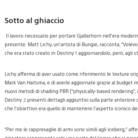
Sotto al ghiaccio
Il lavoro necessario per portare Gjallarhorn nell’era modern
presente. Matt Lichy, un’artista di Bungie, racconta, “Volev
che era stato creato in Destiny 1 aggiornandolo, però, agli s
Lichy afferma di aver usato come riferimento le texture orig
Mark Van Haitsma, e di averle aggiornate grazie al budget 
nuovi metodi di shading PBR (“physically-based rendering”, il
Destiny 2 presenti dettagli aggiuntivi sulla parte anteriore 
che l’obiettivo era quello di mantenere l’aspetto iconico del
“Per me le rappresaglie di armi sono simili agli iceberg,” affe
giocatore rappresenta solo una parte del lavoro che si nascon