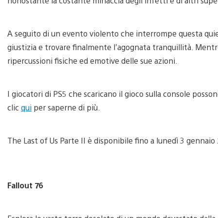
nonostante la costante minaccia degli infetti e di altri super
A seguito di un evento violento che interrompe questa quiete
giustizia e trovare finalmente l’agognata tranquillità. Mentr
ripercussioni fisiche ed emotive delle sue azioni.
I giocatori di PS5 che scaricano il gioco sulla console posso
clic
qui
per saperne di più.
The Last of Us Parte II è disponibile fino a lunedì 3 gennaio
Fallout 76