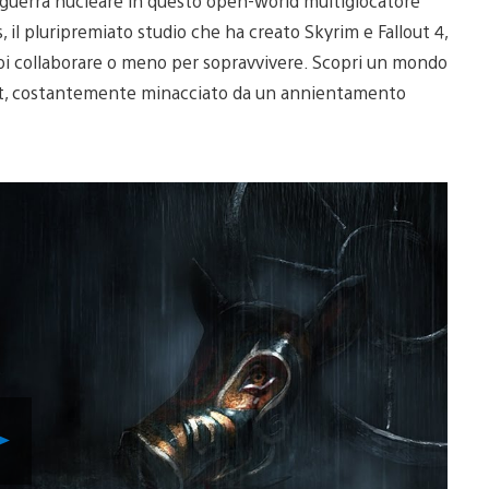
a guerra nucleare in questo open-world multigiocatore
, il pluripremiato studio che ha creato Skyrim e Fallout 4,
 Puoi collaborare o meno per sopravvivere. Scopri un mondo
out, costantemente minacciato da un annientamento
Riproduci
video