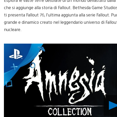
Esplora le vaste terre desolate di un mondo devastato dall
che si aggiunge alla storia di Fallout. Bethesda Game Studios
ti presenta Fallout 76, l’ultima aggiunta alla serie Fallout.
grande e dinamico creato nel leggendario universo di Fall
nucleare.