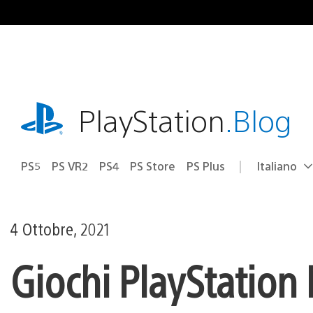
Salta
al
contenuto
playstation.com
PlayStation
.Blog
PS5
PS VR2
PS4
PS Store
PS Plus
Italiano
Seleziona
Regione
una
attuale:
Regione
4 Ottobre, 2021
Giochi PlayStation