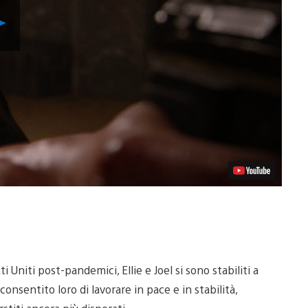
Riproduci
video
i Uniti post-pandemici, Ellie e Joel si sono stabiliti a
consentito loro di lavorare in pace e in stabilità,