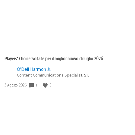
di
pubblicazione:
Players’ Choice: votate per il miglior nuovo di luglio 2026
O’Dell Harmon Jr.
Content Communications Specialist, SIE
Data
1
8
3 Agosto, 2026
di
pubblicazione: