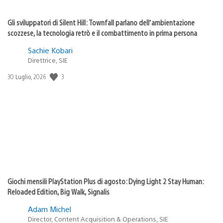
Gli sviluppatori di Silent Hill: Townfall parlano dell’ambientazione
scozzese, la tecnologia retrò e il combattimento in prima persona
Sachie Kobari
Direttrice, SIE
Data
3
30 Luglio, 2026
di
pubblicazione:
Giochi mensili PlayStation Plus di agosto: Dying Light 2 Stay Human:
Reloaded Edition, Big Walk, Signalis
Adam Michel
Director, Content Acquisition & Operations, SIE