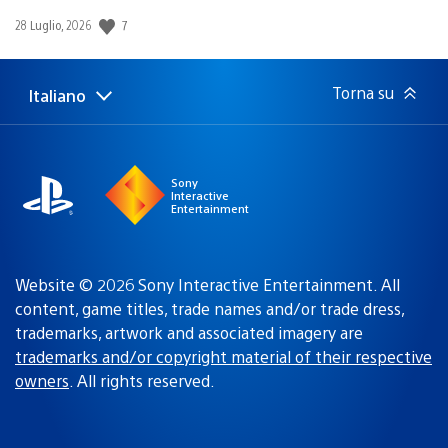
Data
7
28 Luglio, 2026
di
pubblicazione:
Torna su
Italiano
Seleziona
Regione
una
attuale:
Regione
Sony
Interactive
Entertainment
Website © 2026 Sony Interactive Entertainment. All
content, game titles, trade names and/or trade dress,
trademarks, artwork and associated imagery are
trademarks and/or copyright material of their respective
owners
. All rights reserved.