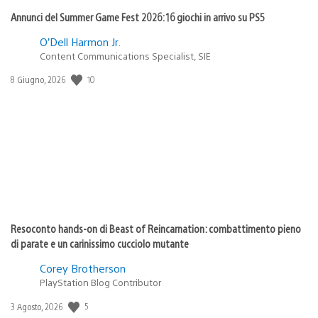
Annunci del Summer Game Fest 2026: 16 giochi in arrivo su PS5
O’Dell Harmon Jr.
Content Communications Specialist, SIE
Data
10
8 Giugno, 2026
di
pubblicazione:
Resoconto hands-on di Beast of Reincarnation: combattimento pieno
di parate e un carinissimo cucciolo mutante
Corey Brotherson
PlayStation Blog Contributor
Data
5
3 Agosto, 2026