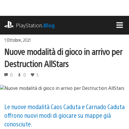
Salta
al
contenuto
playstation.com
PlayStation
.Blog
MEN
1 Ottobre, 2021
Nuove modalità di gioco in arrivo per
Destruction AllStars
0
0
5
Le nuove modalità Caos Caduta e Carnado Caduta
offrono nuovi modi di giocare su mappe già
conosciute.