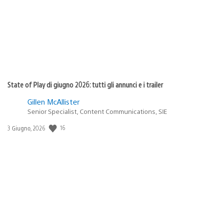
State of Play di giugno 2026: tutti gli annunci e i trailer
Gillen McAllister
Senior Specialist, Content Communications, SIE
Data
16
3 Giugno, 2026
di
pubblicazione: