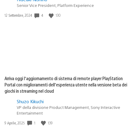
Senior Vice President, Platform Experience
Data
4
130
12 Settembre, 2024
di
pubblicazione:
Arriva oggi l’aggiornamento di sistema di remote player PlayStation
Portal con miglioramenti dell’esperienza utente nella versione beta dei
giochi in streaming nel cloud
Shuzo Kikuchi
VP della divisione Product Management, Sony Interactive
Entertainment
Data
1
139
9 Aprile, 2025
di
pubblicazione: