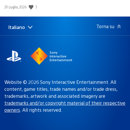
Data
3
29 Luglio, 2026
di
pubblicazione:
Torna su
Italiano
Seleziona
Regione
una
attuale:
Regione
Sony
Interactive
Entertainment
Website © 2026 Sony Interactive Entertainment. All
content, game titles, trade names and/or trade dress,
trademarks, artwork and associated imagery are
trademarks and/or copyright material of their respective
owners
. All rights reserved.