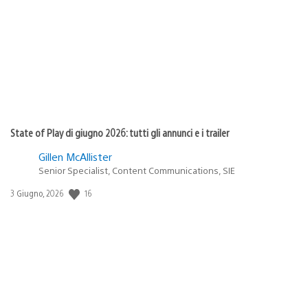
pubblicazione:
State of Play di giugno 2026: tutti gli annunci e i trailer
Gillen McAllister
Senior Specialist, Content Communications, SIE
Data
16
3 Giugno, 2026
di
pubblicazione: