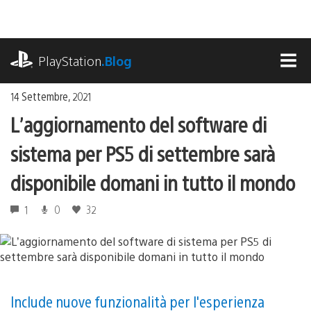
Salta
al
contenuto
playstation.com
PlayStation
.Blog
MEN
14 Settembre, 2021
L’aggiornamento del software di
sistema per PS5 di settembre sarà
disponibile domani in tutto il mondo
1
0
32
Include nuove funzionalità per l'esperienza