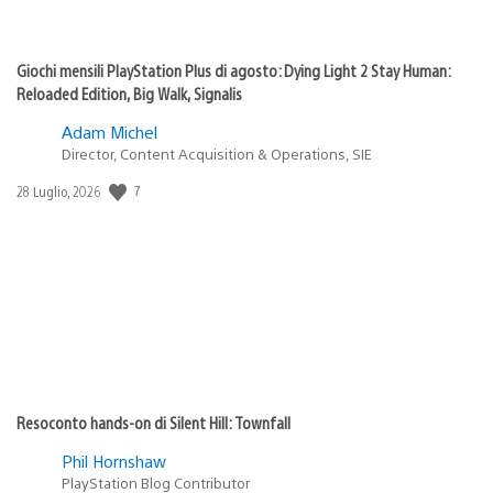
Giochi mensili PlayStation Plus di agosto: Dying Light 2 Stay Human:
Reloaded Edition, Big Walk, Signalis
Adam Michel
Director, Content Acquisition & Operations, SIE
Data
7
28 Luglio, 2026
di
pubblicazione:
Resoconto hands-on di Silent Hill: Townfall
Phil Hornshaw
PlayStation Blog Contributor