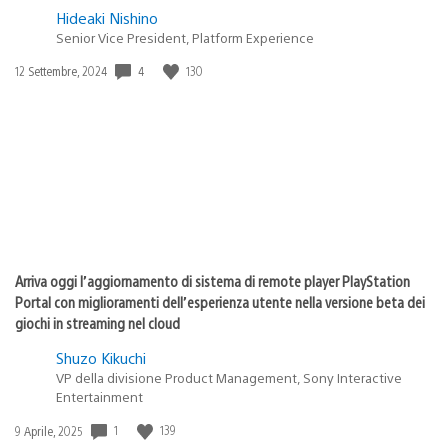
Hideaki Nishino
Senior Vice President, Platform Experience
Data
4
130
12 Settembre, 2024
di
pubblicazione:
Arriva oggi l’aggiornamento di sistema di remote player PlayStation
Portal con miglioramenti dell’esperienza utente nella versione beta dei
giochi in streaming nel cloud
Shuzo Kikuchi
VP della divisione Product Management, Sony Interactive
Entertainment
Data
1
139
9 Aprile, 2025
di