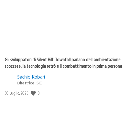
pubblicazione:
Gli sviluppatori di Silent Hill: Townfall parlano dell’ambientazione
scozzese, la tecnologia retrò e il combattimento in prima persona
Sachie Kobari
Direttrice, SIE
Data
3
30 Luglio, 2026
di
pubblicazione: