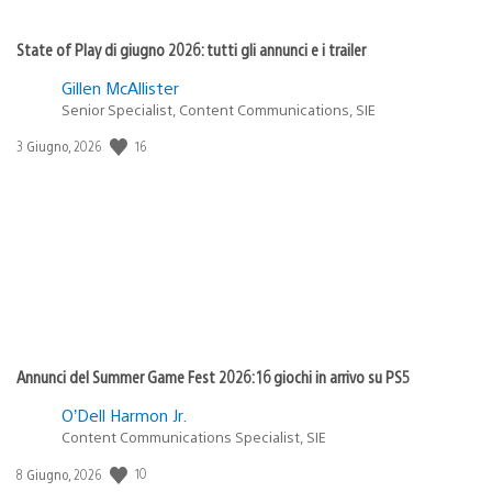
State of Play di giugno 2026: tutti gli annunci e i trailer
Gillen McAllister
Senior Specialist, Content Communications, SIE
Data
16
3 Giugno, 2026
di
pubblicazione:
Annunci del Summer Game Fest 2026: 16 giochi in arrivo su PS5
O’Dell Harmon Jr.
Content Communications Specialist, SIE
Data
10
8 Giugno, 2026