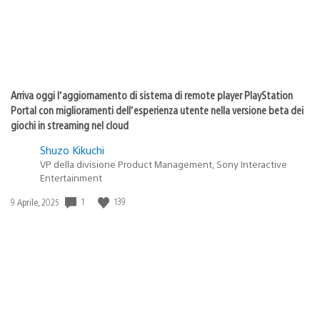
Arriva oggi l’aggiornamento di sistema di remote player PlayStation
Portal con miglioramenti dell’esperienza utente nella versione beta dei
giochi in streaming nel cloud
Shuzo Kikuchi
VP della divisione Product Management, Sony Interactive
Entertainment
Data
1
139
9 Aprile, 2025
di
pubblicazione: