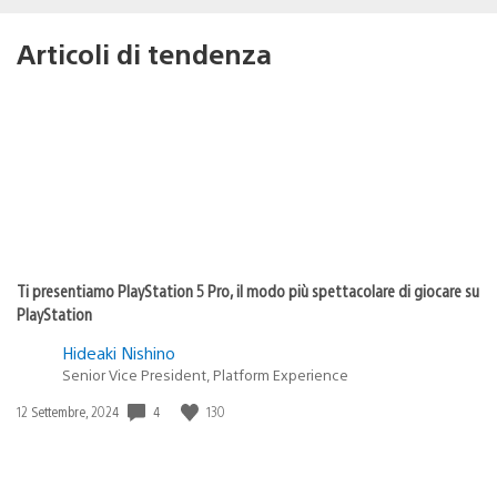
Articoli di tendenza
Ti presentiamo PlayStation 5 Pro, il modo più spettacolare di giocare su
PlayStation
Hideaki Nishino
Senior Vice President, Platform Experience
Data
4
130
12 Settembre, 2024
di
pubblicazione: