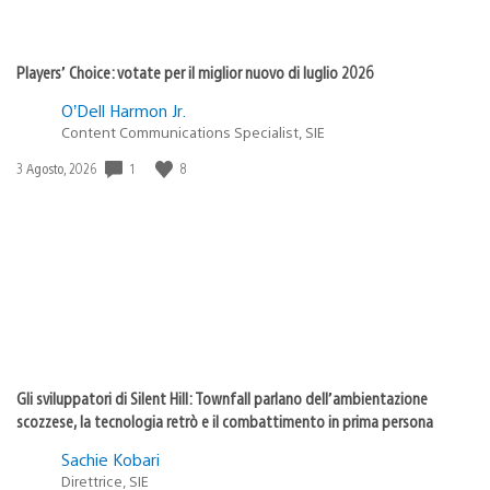
Players’ Choice: votate per il miglior nuovo di luglio 2026
O’Dell Harmon Jr.
Content Communications Specialist, SIE
Data
1
8
3 Agosto, 2026
di
pubblicazione:
Gli sviluppatori di Silent Hill: Townfall parlano dell’ambientazione
scozzese, la tecnologia retrò e il combattimento in prima persona
Sachie Kobari
Direttrice, SIE