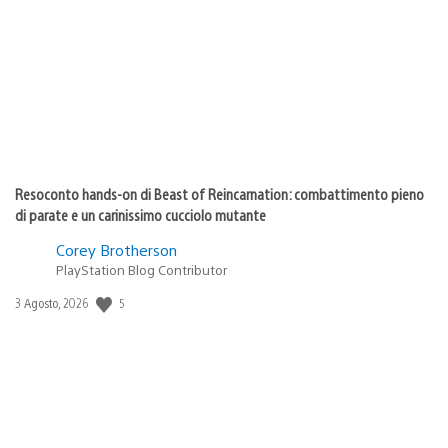
di
pubblicazione:
Resoconto hands-on di Beast of Reincarnation: combattimento pieno
di parate e un carinissimo cucciolo mutante
Corey Brotherson
PlayStation Blog Contributor
Data
5
3 Agosto, 2026
di
pubblicazione: