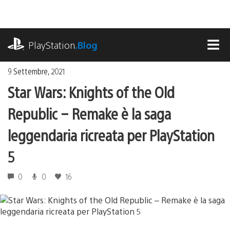
Salta
al
contenuto
playstation.com
PlayStation
.Blog
MEN
9 Settembre, 2021
Star Wars: Knights of the Old
Republic – Remake è la saga
leggendaria ricreata per PlayStation
5
0
0
16