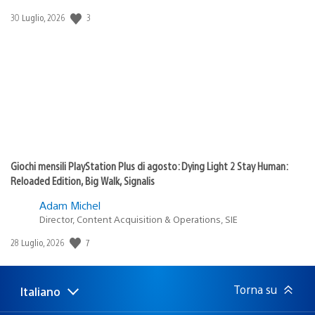
Data
3
30 Luglio, 2026
di
pubblicazione:
Giochi mensili PlayStation Plus di agosto: Dying Light 2 Stay Human:
Reloaded Edition, Big Walk, Signalis
Adam Michel
Director, Content Acquisition & Operations, SIE
Data
7
28 Luglio, 2026
di
pubblicazione:
Torna su
Italiano
Seleziona
Regione
una
attuale: