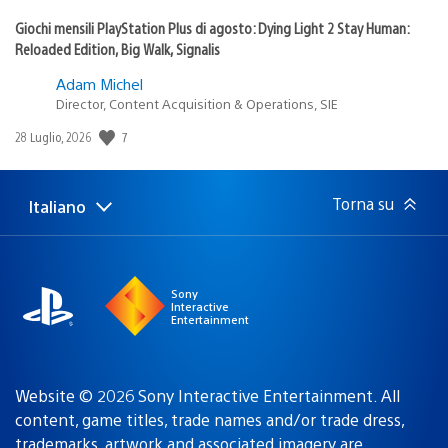
Giochi mensili PlayStation Plus di agosto: Dying Light 2 Stay Human:
Reloaded Edition, Big Walk, Signalis
Adam Michel
Director, Content Acquisition & Operations, SIE
Data
7
28 Luglio, 2026
di
pubblicazione:
Torna su
Italiano
Seleziona
Regione
una
attuale:
Regione
Sony
Interactive
Entertainment
Website © 2026 Sony Interactive Entertainment. All
content, game titles, trade names and/or trade dress,
trademarks, artwork and associated imagery are