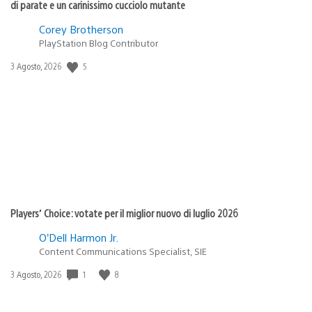
di parate e un carinissimo cucciolo mutante
Corey Brotherson
PlayStation Blog Contributor
Data
5
3 Agosto, 2026
di
pubblicazione:
Players’ Choice: votate per il miglior nuovo di luglio 2026
O’Dell Harmon Jr.
Content Communications Specialist, SIE
Data
1
8
3 Agosto, 2026
di
pubblicazione: