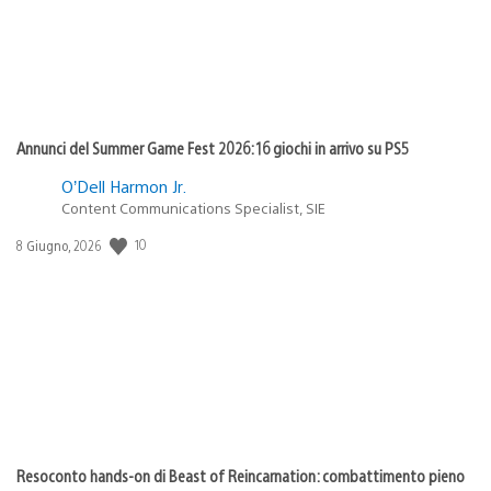
Annunci del Summer Game Fest 2026: 16 giochi in arrivo su PS5
O’Dell Harmon Jr.
Content Communications Specialist, SIE
Data
10
8 Giugno, 2026
di
pubblicazione:
Resoconto hands-on di Beast of Reincarnation: combattimento pieno