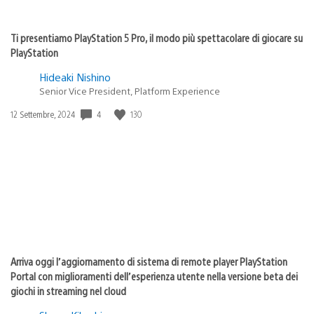
Ti presentiamo PlayStation 5 Pro, il modo più spettacolare di giocare su
PlayStation
Hideaki Nishino
Senior Vice President, Platform Experience
Data
4
130
12 Settembre, 2024
di
pubblicazione:
Arriva oggi l’aggiornamento di sistema di remote player PlayStation
Portal con miglioramenti dell’esperienza utente nella versione beta dei
giochi in streaming nel cloud