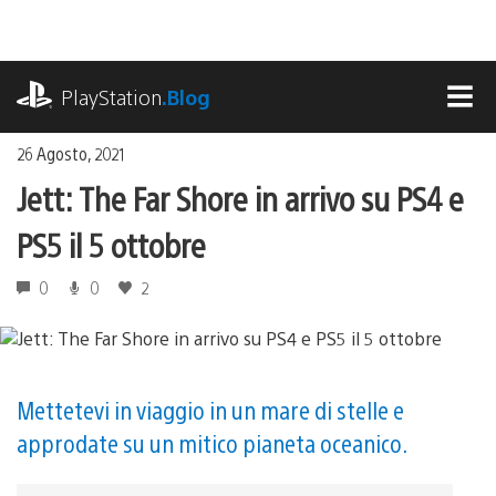
Salta
al
contenuto
playstation.com
PlayStation
.Blog
MEN
26 Agosto, 2021
Jett: The Far Shore in arrivo su PS4 e
PS5 il 5 ottobre
0
0
2
Mettetevi in viaggio in un mare di stelle e
approdate su un mitico pianeta oceanico.