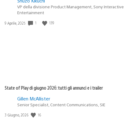
Shuzo Kikuchi
VP della divisione Product Management, Sony Interactive
Entertainment
Data
1
139
9 Aprile, 2025
di
pubblicazione:
State of Play di giugno 2026: tutti gli annunci e i trailer
Gillen McAllister
Senior Specialist, Content Communications, SIE
Data
16
3 Giugno, 2026
di
pubblicazione: