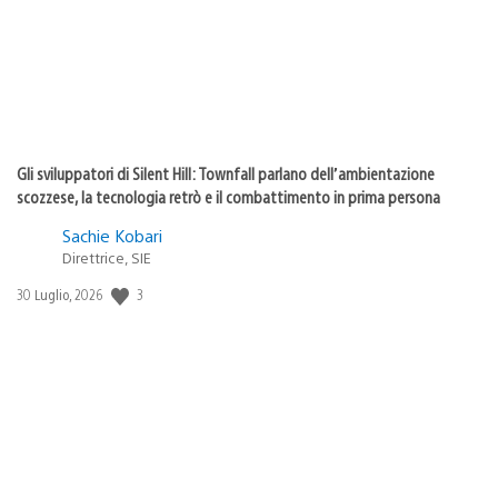
Gli sviluppatori di Silent Hill: Townfall parlano dell’ambientazione
scozzese, la tecnologia retrò e il combattimento in prima persona
Sachie Kobari
Direttrice, SIE
Data
3
30 Luglio, 2026
di
pubblicazione: