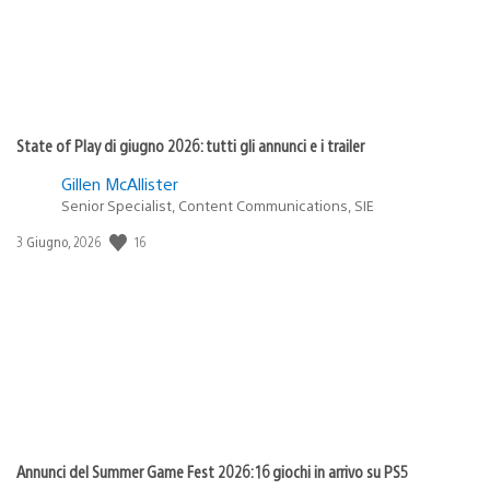
State of Play di giugno 2026: tutti gli annunci e i trailer
Gillen McAllister
Senior Specialist, Content Communications, SIE
Data
16
3 Giugno, 2026
di
pubblicazione:
Annunci del Summer Game Fest 2026: 16 giochi in arrivo su PS5