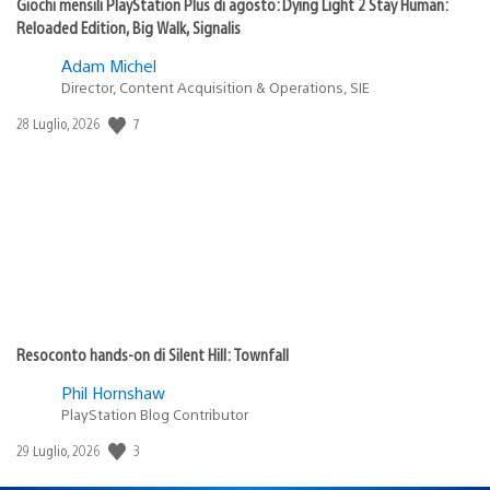
Giochi mensili PlayStation Plus di agosto: Dying Light 2 Stay Human:
Reloaded Edition, Big Walk, Signalis
Adam Michel
Director, Content Acquisition & Operations, SIE
Data
7
28 Luglio, 2026
di
pubblicazione:
Resoconto hands-on di Silent Hill: Townfall
Phil Hornshaw
PlayStation Blog Contributor
Data
3
29 Luglio, 2026
di
pubblicazione: