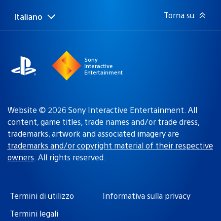
Torna su
Italiano
Seleziona
Regione
una
attuale:
Regione
Sony
Interactive
Entertainment
Website © 2026 Sony Interactive Entertainment. All
content, game titles, trade names and/or trade dress,
trademarks, artwork and associated imagery are
trademarks and/or copyright material of their respective
owners
. All rights reserved.
Termini di utilizzo
Informativa sulla privacy
Termini legali