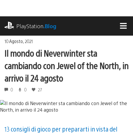
Salta
al
contenuto
playstation.com
PlayStation
.Blog
MEN
10 Agosto, 2021
Il mondo di Neverwinter sta
cambiando con Jewel of the North, in
arrivo il 24 agosto
0
0
27
13 consigli di gioco per prepararti in vista del