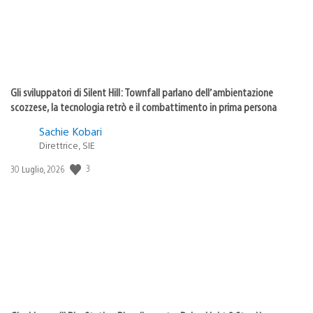
Gli sviluppatori di Silent Hill: Townfall parlano dell’ambientazione
scozzese, la tecnologia retrò e il combattimento in prima persona
Sachie Kobari
Direttrice, SIE
Data
3
30 Luglio, 2026
di
pubblicazione: