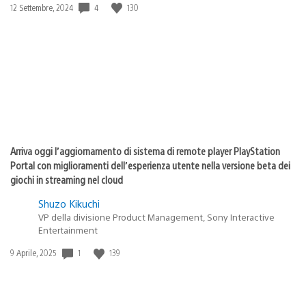
Data
4
130
12 Settembre, 2024
di
pubblicazione:
Arriva oggi l’aggiornamento di sistema di remote player PlayStation
Portal con miglioramenti dell’esperienza utente nella versione beta dei
giochi in streaming nel cloud
Shuzo Kikuchi
VP della divisione Product Management, Sony Interactive
Entertainment
Data
1
139
9 Aprile, 2025
di
pubblicazione: