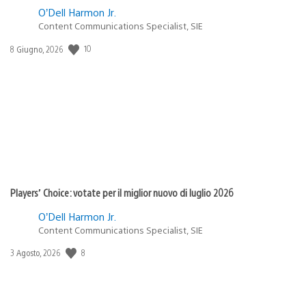
O’Dell Harmon Jr.
Content Communications Specialist, SIE
Data
10
8 Giugno, 2026
di
pubblicazione:
Players’ Choice: votate per il miglior nuovo di luglio 2026
O’Dell Harmon Jr.
Content Communications Specialist, SIE
Data
8
3 Agosto, 2026
di
pubblicazione: