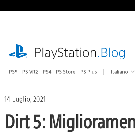
Salta
al
contenuto
playstation.com
PlayStation
.Blog
PS5
PS VR2
PS4
PS Store
PS Plus
Italiano
Seleziona
Regione
una
attuale:
Regione
14 Luglio, 2021
Dirt 5: Miglioramen