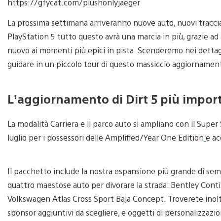
https://gfycat.com/plushonlyjaeger
La prossima settimana arriveranno nuove auto, nuovi tracciat
PlayStation 5 tutto questo avrà una marcia in più, grazie a
nuovo ai momenti più epici in pista. Scenderemo nei dettagl
guidare in un piccolo tour di questo massiccio aggiorname
L’aggiornamento di Dirt 5 più impor
La modalità Carriera e il parco auto si ampliano con il Supe
luglio per i possessori delle Amplified/Year One Edition
e ac
Il pacchetto include la nostra espansione più grande di sem
quattro maestose auto per divorare la strada: Bentley Cont
Volkswagen Atlas Cross Sport Baja Concept. Troverete inolt
sponsor aggiuntivi da scegliere, e oggetti di personalizzazi