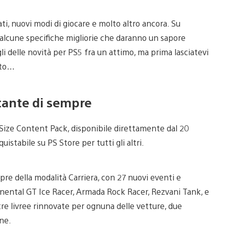
i, nuovi modi di giocare e molto altro ancora. Su
d alcune specifiche migliorie che daranno un sapore
i delle novità per PS5 fra un attimo, ma prima lasciatevi
nto…
tante di sempre
r Size Content Pack, disponibile direttamente dal 20
quistabile su PS Store per tutti gli altri.
pre della modalità Carriera, con 27 nuovi eventi e
inental GT Ice Racer, Armada Rock Racer, Rezvani Tank, e
re livree rinnovate per ognuna delle vetture, due
one.