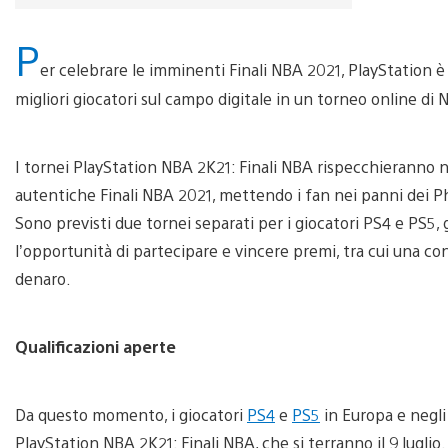
P
er celebrare le imminenti Finali NBA 2021, PlayStation è
migliori giocatori sul campo digitale in un torneo online di 
I tornei PlayStation NBA 2K21: Finali NBA rispecchieranno n
autentiche Finali NBA 2021, mettendo i fan nei panni dei P
Sono previsti due tornei separati per i giocatori PS4 e PS5
l’opportunità di partecipare e vincere premi, tra cui una cons
denaro.
Qualificazioni aperte
Da questo momento, i giocatori
PS4
e
PS5
in Europa e negli 
PlayStation NBA 2K21: Finali NBA, che si terranno il 9 luglio.