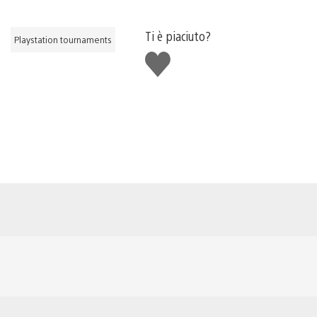
Ti è piaciuto?
Playstation tournaments
Mi
piace