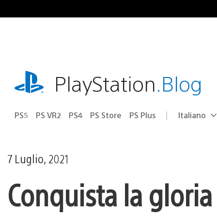
Salta
al
contenuto
playstation.com
PlayStation
.Blog
PS5
PS VR2
PS4
PS Store
PS Plus
Italiano
Seleziona
Regione
una
attuale:
Regione
7 Luglio, 2021
Conquista la gloria