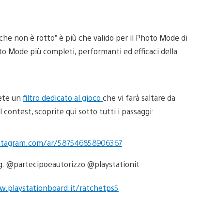
che non è rotto” è più che valido per il Photo Mode di
to Mode più completi, performanti ed efficaci della
rete un
filtro dedicato al gioco
che vi farà saltare da
contest, scoprite qui sotto tutti i passaggi:
stagram.com/ar/587546858906367
ag: @partecipoeautorizzo @playstationit
.playstationboard.it/ratchetps5