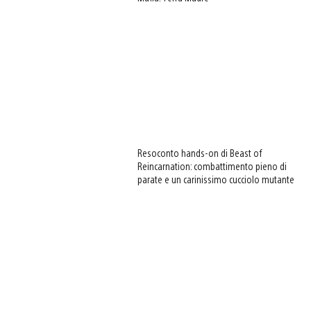
View
and
download
Resoconto hands-on di Beast of
image
Reincarnation: combattimento pieno di
parate e un carinissimo cucciolo mutante