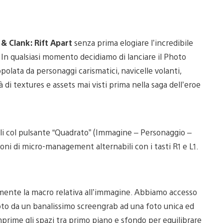
& Clank: Rift Apart
senza prima elogiare l’incredibile
In qualsiasi momento decidiamo di lanciare il Photo
polata da personaggi carismatici, navicelle volanti,
 di textures e assets mai visti prima nella saga dell’eroe
li col pulsante “Quadrato” (Immagine – Personaggio –
oni di micro-management alternabili con i tasti R1 e L1.
iamente la macro relativa all’immagine. Abbiamo accesso
foto da un banalissimo screengrab ad una foto unica ed
rime gli spazi tra primo piano e sfondo per equilibrare