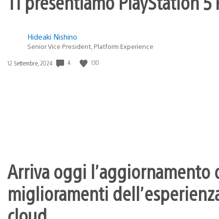
Ti presentiamo PlayStation 5 P
Hideaki Nishino
Senior Vice President, Platform Experience
Data
4
130
12 Settembre, 2024
di
pubblicazione:
Arriva oggi l’aggiornamento d
miglioramenti dell’esperienza
cloud