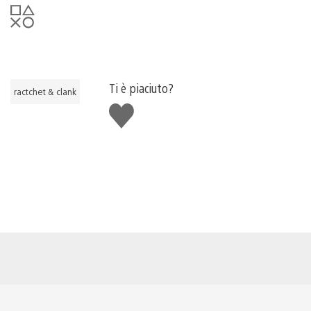
Ti è piaciuto?
ractchet & clank
Mi
piace