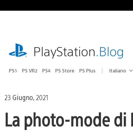
Salta
al
contenuto
playstation.com
PlayStation
.Blog
PS5
PS VR2
PS4
PS Store
PS Plus
Italiano
Seleziona
Regione
una
attuale:
Regione
23 Giugno, 2021
La photo-mode di R