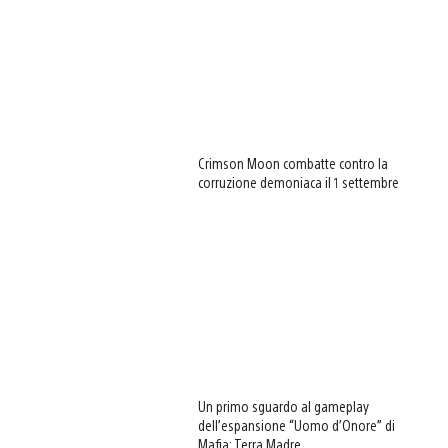
Crimson Moon combatte contro la
corruzione demoniaca il 1 settembre
View
and
download
Un primo sguardo al gameplay
image
dell’espansione “Uomo d’Onore” di
Mafia: Terra Madre