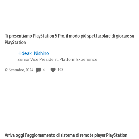
Ti presentiamo PlayStation 5 Pro, il modo più spettacolare di giocare su
PlayStation
Hideaki Nishino
Senior Vice President, Platform Experience
Data
4
130
12 Settembre, 2024
di
pubblicazione:
Arriva oggi l’aggiornamento di sistema di remote player PlayStation