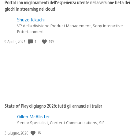
Portal con miglioramenti dell’esperienza utente nella versione beta dei
giochi in streaming nel cloud
Shuzo Kikuchi
VP della divisione Product Management, Sony Interactive
Entertainment
Data
1
139
9 Aprile, 2025
di
pubblicazione:
State of Play di giugno 2026: tutti gli annunci e i trailer
Gillen McAllister
Senior Specialist, Content Communications, SIE
Data
16
3 Giugno, 2026