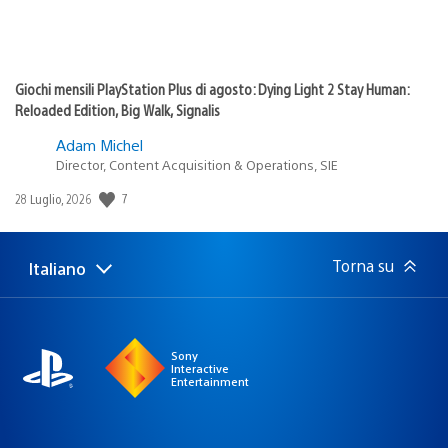
Giochi mensili PlayStation Plus di agosto: Dying Light 2 Stay Human:
Reloaded Edition, Big Walk, Signalis
Adam Michel
Director, Content Acquisition & Operations, SIE
Data
7
28 Luglio, 2026
di
pubblicazione:
Torna su
Italiano
Seleziona
Regione
una
attuale:
Regione
Sony
Interactive
Entertainment