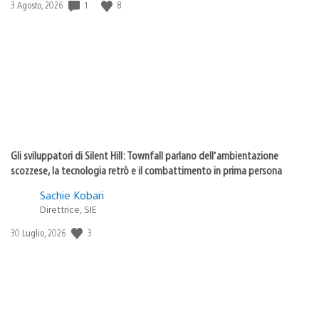
Data
1
8
3 Agosto, 2026
di
pubblicazione:
Gli sviluppatori di Silent Hill: Townfall parlano dell’ambientazione
scozzese, la tecnologia retrò e il combattimento in prima persona
Sachie Kobari
Direttrice, SIE
Data
3
30 Luglio, 2026
di
pubblicazione: