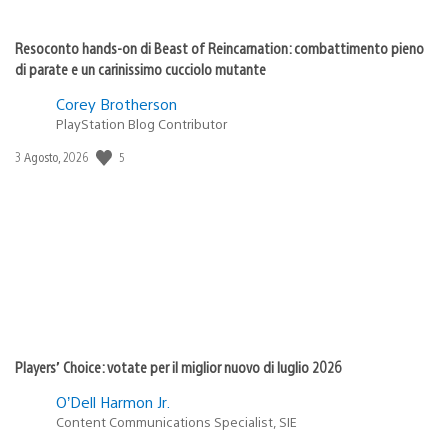
Resoconto hands-on di Beast of Reincarnation: combattimento pieno
di parate e un carinissimo cucciolo mutante
Corey Brotherson
PlayStation Blog Contributor
Data
5
3 Agosto, 2026
di
pubblicazione:
Players’ Choice: votate per il miglior nuovo di luglio 2026
O’Dell Harmon Jr.
Content Communications Specialist, SIE