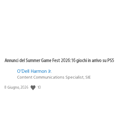
di
pubblicazione:
Annunci del Summer Game Fest 2026: 16 giochi in arrivo su PS5
O’Dell Harmon Jr.
Content Communications Specialist, SIE
Data
10
8 Giugno, 2026
di
pubblicazione: