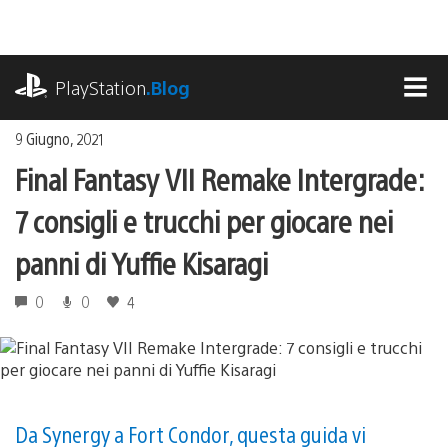
Salta
al
contenuto
playstation.com
PlayStation
.Blog
MEN
9 Giugno, 2021
Final Fantasy VII Remake Intergrade:
7 consigli e trucchi per giocare nei
panni di Yuffie Kisaragi
0
0
4
Da Synergy a Fort Condor, questa guida vi