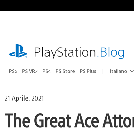
Salta
al
contenuto
playstation.com
PlayStation
.Blog
PS5
PS VR2
PS4
PS Store
PS Plus
Italiano
Seleziona
Regione
una
attuale:
Regione
21 Aprile, 2021
The Great Ace Attor