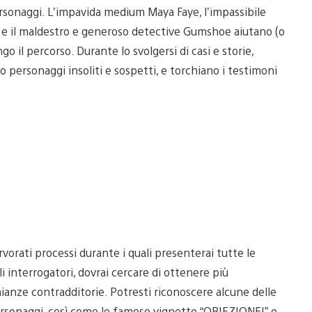
ersonaggi. L’impavida medium Maya Faye, l’impassibile
, e il maldestro e generoso detective Gumshoe aiutano (o
il percorso. Durante lo svolgersi di casi e storie,
o personaggi insoliti e sospetti, e torchiano i testimoni
rvorati processi durante i quali presenterai tutte le
i interrogatori, dovrai cercare di ottenere più
nianze contradditorie. Potresti riconoscere alcune delle
 personaggi, così come le famose vignette “OBIEZIONE!” e