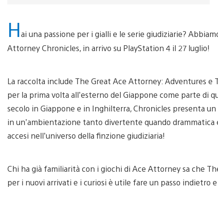
H
ai una passione per i gialli e le serie giudiziarie? Abbiam
Attorney Chronicles, in arrivo su PlayStation 4 il 27 luglio!
La raccolta include The Great Ace Attorney: Adventures e T
per la prima volta all’esterno del Giappone come parte di q
secolo in Giappone e in Inghilterra, Chronicles presenta un s
in un’ambientazione tanto divertente quando drammatica e mi
accesi nell’universo della finzione giudiziaria!
Chi ha già familiarità con i giochi di Ace Attorney sa che Th
per i nuovi arrivati e i curiosi è utile fare un passo indietro e