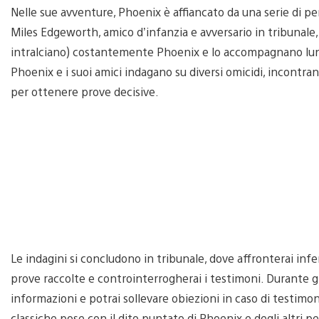
Nelle sue avventure, Phoenix è affiancato da una serie di p
Miles Edgeworth, amico d’infanzia e avversario in tribunale
intralciano) costantemente Phoenix e lo accompagnano lungo 
Phoenix e i suoi amici indagano su diversi omicidi, incontran
per ottenere prove decisive.
Le indagini si concludono in tribunale, dove affronterai infe
prove raccolte e controinterrogherai i testimoni. Durante gl
informazioni e potrai sollevare obiezioni in caso di testimo
classiche pose con il dito puntato di Phoenix e degli altri