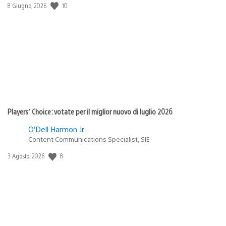
Data
10
8 Giugno, 2026
di
pubblicazione:
Players’ Choice: votate per il miglior nuovo di luglio 2026
O’Dell Harmon Jr.
Content Communications Specialist, SIE
Data
8
3 Agosto, 2026
di
pubblicazione: