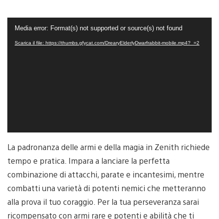
Video
Media error: Format(s) not supported or source(s) not found
Player
Scarica il file: https://thumbs.gfycat.com/DrearyElderlyDwarfrabbit-mobile.mp4?_=2
La padronanza delle armi e della magia in Zenith richiede
tempo e pratica. Impara a lanciare la perfetta
combinazione di attacchi, parate e incantesimi, mentre
combatti una varietà di potenti nemici che metteranno
alla prova il tuo coraggio. Per la tua perseveranza sarai
ricompensato con armi rare e potenti e abilità che ti