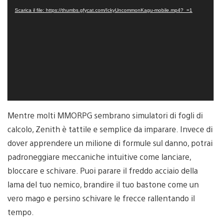
Player
Scarica il file: https://thumbs.gfycat.com/IckyUncommonKagu-mobile.mp4?_=1
Mentre molti MMORPG sembrano simulatori di fogli di
calcolo, Zenith è tattile e semplice da imparare. Invece di
dover apprendere un milione di formule sul danno, potrai
padroneggiare meccaniche intuitive come lanciare,
bloccare e schivare. Puoi parare il freddo acciaio della
lama del tuo nemico, brandire il tuo bastone come un
vero mago e persino schivare le frecce rallentando il
tempo.