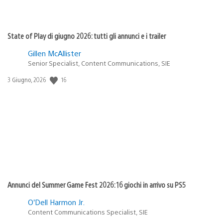
State of Play di giugno 2026: tutti gli annunci e i trailer
Gillen McAllister
Senior Specialist, Content Communications, SIE
Data
16
3 Giugno, 2026
di
pubblicazione:
Annunci del Summer Game Fest 2026: 16 giochi in arrivo su PS5
O’Dell Harmon Jr.
Content Communications Specialist, SIE