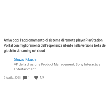
Arriva oggi l’aggiornamento di sistema di remote player PlayStation
Portal con miglioramenti dell’esperienza utente nella versione beta dei
giochi in streaming nel cloud
Shuzo Kikuchi
VP della divisione Product Management, Sony Interactive
Entertainment
Data
1
139
9 Aprile, 2025
di
pubblicazione: