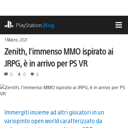
Salta
al
contenuto
playstation.com
PlayStation
.Blog
MEN
3 Marzo, 2021
Zenith, l’immenso MMO ispirato ai
JRPG, è in arrivo per PS VR
0
0
6
Immergiti insieme ad altri giocatori in un
variopinto open world caratterizzato da