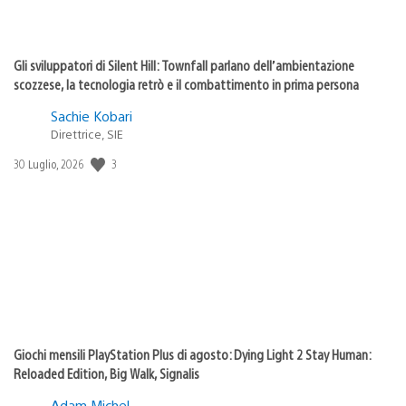
Gli sviluppatori di Silent Hill: Townfall parlano dell’ambientazione
scozzese, la tecnologia retrò e il combattimento in prima persona
Sachie Kobari
Direttrice, SIE
Data
3
30 Luglio, 2026
di
pubblicazione:
Giochi mensili PlayStation Plus di agosto: Dying Light 2 Stay Human:
Reloaded Edition, Big Walk, Signalis
Adam Michel