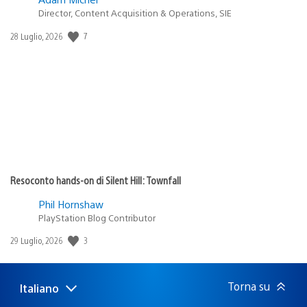
Director, Content Acquisition & Operations, SIE
Data
7
28 Luglio, 2026
di
pubblicazione:
Resoconto hands-on di Silent Hill: Townfall
Phil Hornshaw
PlayStation Blog Contributor
Data
3
29 Luglio, 2026
di
pubblicazione:
Torna su
Italiano
Seleziona
Regione
una
attuale: