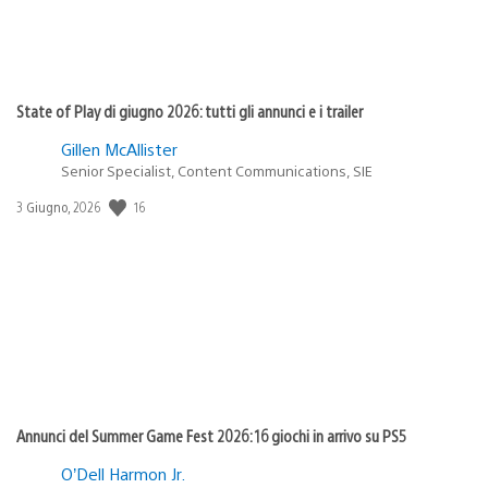
State of Play di giugno 2026: tutti gli annunci e i trailer
Gillen McAllister
Senior Specialist, Content Communications, SIE
Data
16
3 Giugno, 2026
di
pubblicazione:
Annunci del Summer Game Fest 2026: 16 giochi in arrivo su PS5
O’Dell Harmon Jr.