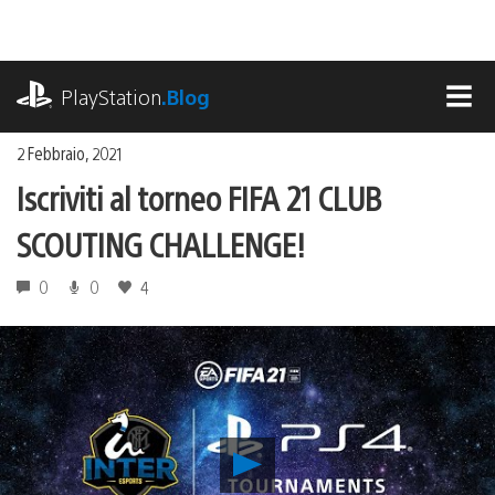
Salta
al
contenuto
playstation.com
PlayStation
.Blog
MEN
2 Febbraio, 2021
Iscriviti al torneo FIFA 21 CLUB
SCOUTING CHALLENGE!
0
0
4
Riproduci
video