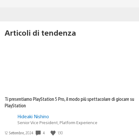
Articoli di tendenza
Ti presentiamo PlayStation 5 Pro, il modo più spettacolare di giocare su
PlayStation
Hideaki Nishino
Senior Vice President, Platform Experience
Data
4
130
12 Settembre, 2024
di