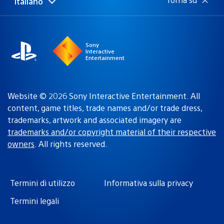
Italiano
Seleziona
Regione
una
attuale:
Regione
Sony
Interactive
Entertainment
Website © 2026 Sony Interactive Entertainment. All
content, game titles, trade names and/or trade dress,
trademarks, artwork and associated imagery are
trademarks and/or copyright material of their respective
owners
. All rights reserved.
Termini di utilizzo
Informativa sulla privacy
Termini legali