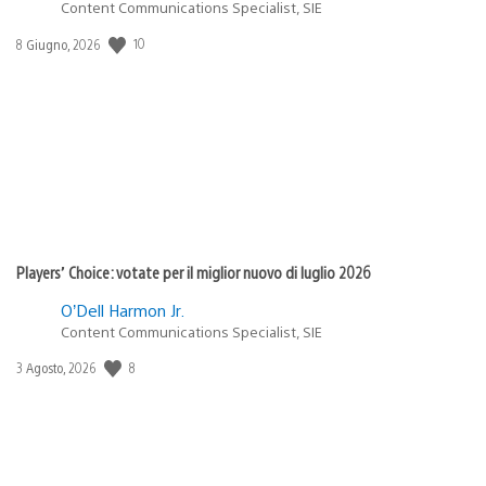
Content Communications Specialist, SIE
Data
10
8 Giugno, 2026
di
pubblicazione:
Players’ Choice: votate per il miglior nuovo di luglio 2026
O’Dell Harmon Jr.
Content Communications Specialist, SIE
Data
8
3 Agosto, 2026
di
pubblicazione: