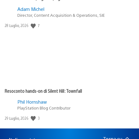
Adam Michel
Director, Content Acquisition & Operations, SIE
Data
7
28 Luglio, 2026
di
pubblicazione:
Resoconto hands-on di Silent Hill: Townfall
Phil Hornshaw
PlayStation Blog Contributor
Data
3
29 Luglio, 2026
di
pubblicazione:
Torna su