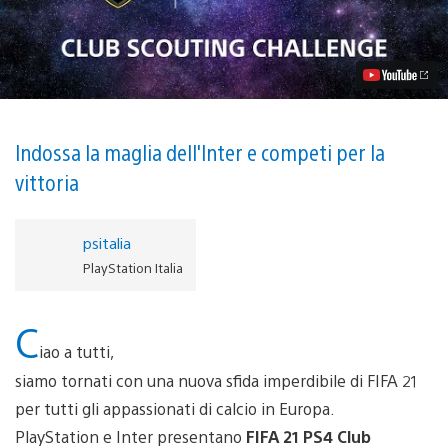
Iscriviti
al
torneo
FIFA
21
CLUB
SCOUTING
CHALLENGE!
Indossa la maglia dell'Inter e competi per la
vittoria
psitalia
PlayStation Italia
C
iao a tutti,
siamo tornati con una nuova sfida imperdibile di FIFA 21
per tutti gli appassionati di calcio in Europa.
PlayStation e Inter presentano
FIFA 21 PS4 Club