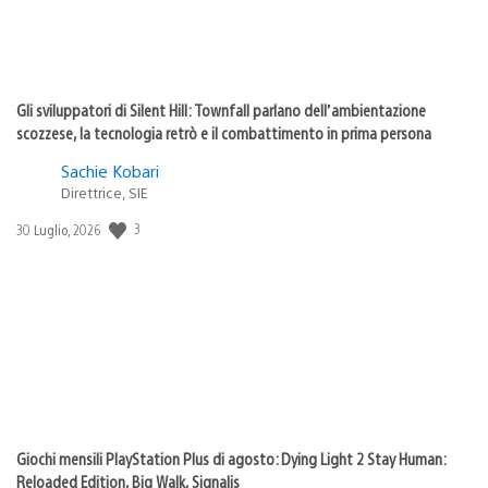
Gli sviluppatori di Silent Hill: Townfall parlano dell’ambientazione
scozzese, la tecnologia retrò e il combattimento in prima persona
Sachie Kobari
Direttrice, SIE
Data
3
30 Luglio, 2026
di
pubblicazione:
Giochi mensili PlayStation Plus di agosto: Dying Light 2 Stay Human:
Reloaded Edition, Big Walk, Signalis