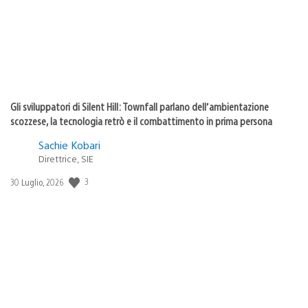
Gli sviluppatori di Silent Hill: Townfall parlano dell’ambientazione
scozzese, la tecnologia retrò e il combattimento in prima persona
Sachie Kobari
Direttrice, SIE
Data
3
30 Luglio, 2026
di
pubblicazione: