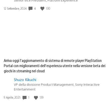
Senior Vice President, Platform Experience
Data
4
130
12 Settembre, 2024
di
pubblicazione:
Arriva oggi l’aggiornamento di sistema di remote player PlayStation
Portal con miglioramenti dell’esperienza utente nella versione beta dei
giochi in streaming nel cloud
Shuzo Kikuchi
VP della divisione Product Management, Sony Interactive
Entertainment
Data
1
139
9 Aprile, 2025
di
pubblicazione: