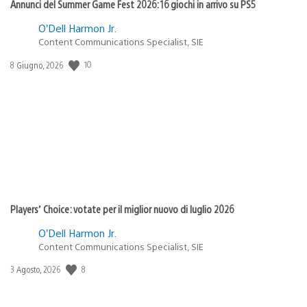
Annunci del Summer Game Fest 2026: 16 giochi in arrivo su PS5
O’Dell Harmon Jr.
Content Communications Specialist, SIE
Data
10
8 Giugno, 2026
di
pubblicazione:
Players’ Choice: votate per il miglior nuovo di luglio 2026
O’Dell Harmon Jr.
Content Communications Specialist, SIE
Data
8
3 Agosto, 2026
di
pubblicazione: