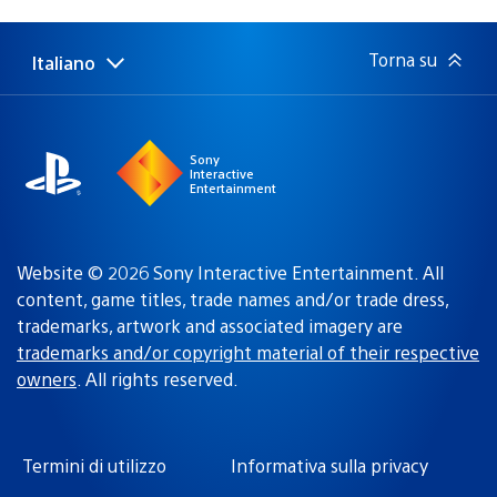
di
pubblicazione:
Torna su
Italiano
Seleziona
Regione
una
attuale:
Regione
Sony
Interactive
Entertainment
Website © 2026 Sony Interactive Entertainment. All
content, game titles, trade names and/or trade dress,
trademarks, artwork and associated imagery are
trademarks and/or copyright material of their respective
owners
. All rights reserved.
Termini di utilizzo
Informativa sulla privacy