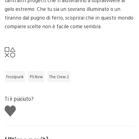
tanti altri progetti che ti aiuteranno a sopravvivere al
gelo estremo. Che tu sia un sovrano illuminato o un
tiranno dal pugno di ferro, scoprirai che in questo mondo
compiere scelte non è facile come sembra.
Frostpunk
PS Now
The Crew 2
Ti è piaciuto?
Mi
piace