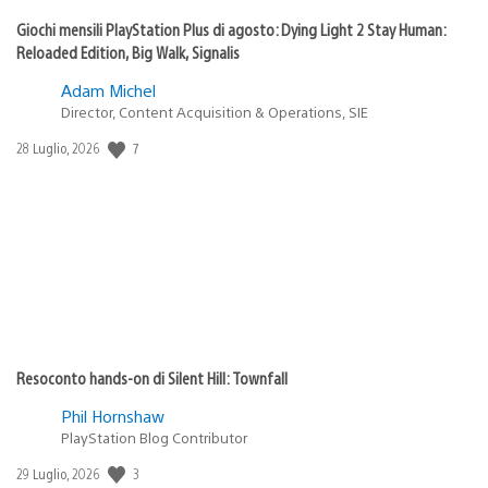
Giochi mensili PlayStation Plus di agosto: Dying Light 2 Stay Human:
Reloaded Edition, Big Walk, Signalis
Adam Michel
Director, Content Acquisition & Operations, SIE
Data
7
28 Luglio, 2026
di
pubblicazione:
Resoconto hands-on di Silent Hill: Townfall
Phil Hornshaw
PlayStation Blog Contributor
Data
3
29 Luglio, 2026