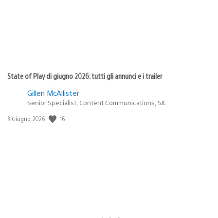
State of Play di giugno 2026: tutti gli annunci e i trailer
Gillen McAllister
Senior Specialist, Content Communications, SIE
Data
16
3 Giugno, 2026
di
pubblicazione: