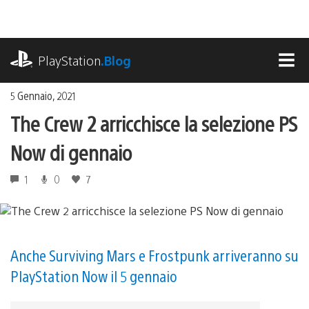
Salta
al
contenuto
playstation.com
PlayStation
.Blog
MEN
5 Gennaio, 2021
The Crew 2 arricchisce la selezione PS
Now di gennaio
1
0
7
Anche Surviving Mars e Frostpunk arriveranno su
PlayStation Now il 5 gennaio