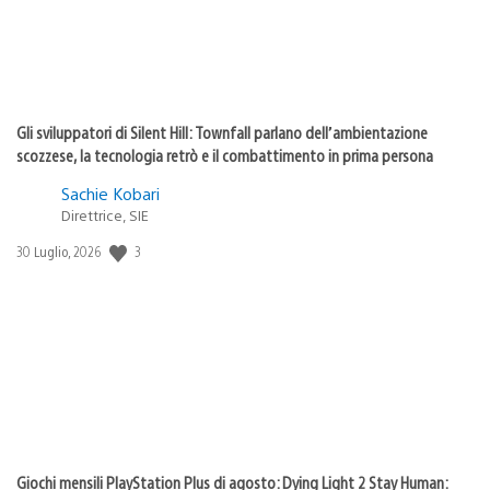
Gli sviluppatori di Silent Hill: Townfall parlano dell’ambientazione
scozzese, la tecnologia retrò e il combattimento in prima persona
Sachie Kobari
Direttrice, SIE
Data
3
30 Luglio, 2026
di
pubblicazione:
Giochi mensili PlayStation Plus di agosto: Dying Light 2 Stay Human: