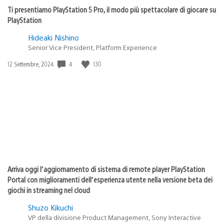
Ti presentiamo PlayStation 5 Pro, il modo più spettacolare di giocare su
PlayStation
Hideaki Nishino
Senior Vice President, Platform Experience
Data
4
130
12 Settembre, 2024
di
pubblicazione:
Arriva oggi l’aggiornamento di sistema di remote player PlayStation
Portal con miglioramenti dell’esperienza utente nella versione beta dei
giochi in streaming nel cloud
Shuzo Kikuchi
VP della divisione Product Management, Sony Interactive