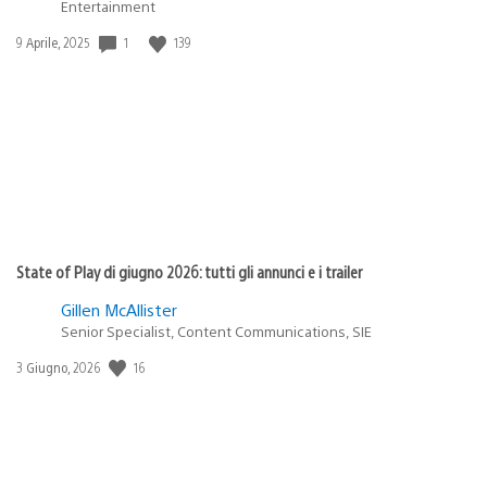
Entertainment
Data
1
139
9 Aprile, 2025
di
pubblicazione:
State of Play di giugno 2026: tutti gli annunci e i trailer
Gillen McAllister
Senior Specialist, Content Communications, SIE
Data
16
3 Giugno, 2026
di
pubblicazione: