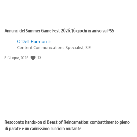
Annunci del Summer Game Fest 2026: 16 giochi in arrivo su PS5
O’Dell Harmon Jr.
Content Communications Specialist, SIE
Data
10
8 Giugno, 2026
di
pubblicazione:
Resoconto hands-on di Beast of Reincarnation: combattimento pieno
di parate e un carinissimo cucciolo mutante