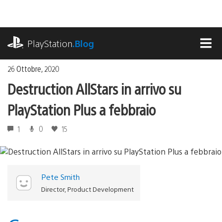
Salta
al
contenuto
playstation.com
PlayStation
.Blog
MEN
26 Ottobre, 2020
Destruction AllStars in arrivo su
PlayStation Plus a febbraio
1
0
15
Pete Smith
Director, Product Development