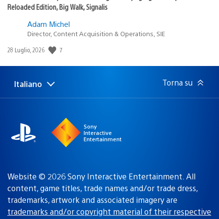
Reloaded Edition, Big Walk, Signalis
Adam Michel
Director, Content Acquisition & Operations, SIE
Data
7
28 Luglio, 2026
di
pubblicazione:
Torna su
Italiano
Seleziona
Regione
una
attuale:
Regione
Sony
Interactive
Entertainment
Website © 2026 Sony Interactive Entertainment. All
content, game titles, trade names and/or trade dress,
trademarks, artwork and associated imagery are
trademarks and/or copyright material of their respective