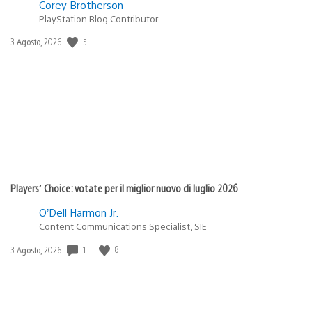
Corey Brotherson
PlayStation Blog Contributor
Data
5
3 Agosto, 2026
di
pubblicazione:
Players’ Choice: votate per il miglior nuovo di luglio 2026
O’Dell Harmon Jr.
Content Communications Specialist, SIE
Data
1
8
3 Agosto, 2026
di
pubblicazione: